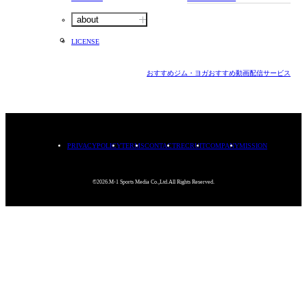
about
LICENSE
おすすめジム・ヨガ
おすすめ動画配信サービス
PRIVACYPOLICY
TERMS
CONTACT
RECRUIT
COMPANY
MISSION
©2026.M-1 Sports Media Co.,Ltd.All Rights Reserved.