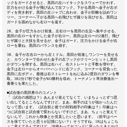
ックをガードさせると、黒田の左ハイキックをスウェーでかわす。
圧力をかける金子が飛び込んで左フック。下がる黒田へ金子が左ボ
ディを突き刺す。黒田の左ジャブに合わせ、金子が距離を詰めワン
ツー。コーナーへ下がる黒田へ右飛びヒザ蹴りを浴びせる。黒田は
ガードを固めながら右ローを返す。
2R、金子が圧力をかけ前進。左右ローを黒田の左足へ集中させる。
黒田の右ローをすかした金子が右ロー。黒田は左ローの2連打。飛び
ヒザ蹴りと大技を見せるが、金子はガード。圧力をかける金子が右
ローを重ね、黒田のバランスを崩す。
3R、金子が左右ローから左ミドル。黒田が前進しワンツーを見せる
と、カウンターで合わせた金子の左フックがクリーンヒットし黒田
がダウンを喫する。黒田は右ハイ、右ストレートと手数を増やす。
金子は左ローからオーバーハンドに右フック。コーナーを背負った
黒田に左ボディ。最後は右ストレートをねじ込み2度目のダウンを奪
取。3R2分17秒で金子がKO勝利を収め、トーナメント準決勝進出一
番乗りを果たした。
■試合後の黒田勇斗のコメント
「（試合の感想は？）あんまり覚えてなくて、いまちょっとずつ思
い出してるところなんですけど。まあ、相手のほうが強かったんだ
なって思います。（試合前と後での対戦相手の印象は？）印象はべ
つに試合前と試合後で変わらないですけど。まあ、ちょっと覚えて
ないんで、これから映像とか見直したいと思います。（前半はペー
スを保てていたと思うが記憶にない？）そうですね、1Rはちょこち
ょこ覚えてるんですけど、2R終わってセコンドに戻ったときとかは