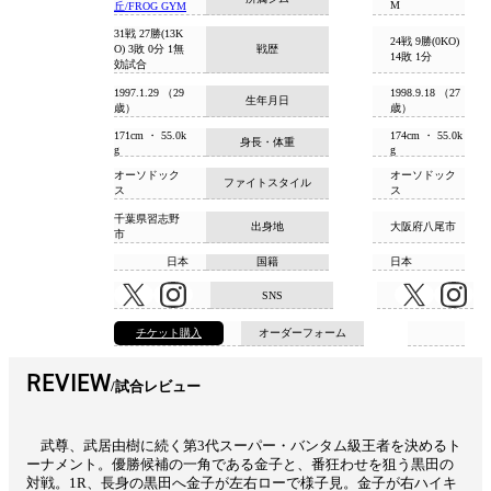
M
丘/FROG GYM
31戦 27勝(13K
24戦 9勝(0KO)
O) 3敗 0分 1無
戦歴
14敗 1分
効試合
1997.1.29 （29
1998.9.18 （27
生年月日
歳）
歳）
171cm ・ 55.0k
174cm ・ 55.0k
身長・体重
g
g
オーソドック
オーソドック
ファイトスタイル
ス
ス
千葉県習志野
出身地
大阪府八尾市
市
日本
国籍
日本
SNS
チケット購入
オーダーフォーム
REVIEW
試合レビュー
武尊、武居由樹に続く第3代スーパー・バンタム級王者を決めるト
ーナメント。優勝候補の一角である金子と、番狂わせを狙う黒田の
対戦。1R、長身の黒田へ金子が左右ローで様子見。金子が右ハイキ