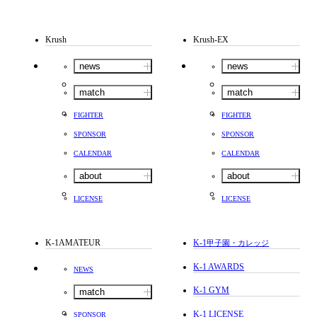
Krush
Krush-EX
news
news
match
match
FIGHTER
FIGHTER
SPONSOR
SPONSOR
CALENDAR
CALENDAR
about
about
LICENSE
LICENSE
K-1AMATEUR
K-1
甲子園・カレッジ
K-1 AWARDS
NEWS
K-1 GYM
match
K-1 LICENSE
SPONSOR