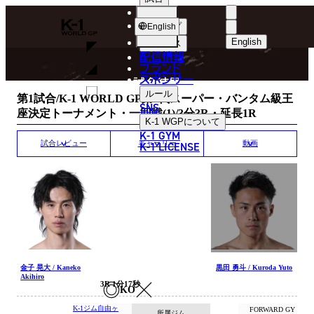
選手
MATCH RESULT
K-
ショップ
English
1
English
ニュース
配信情報
日本語
WGP
ブランド
スポンサー
試合結果
English
ルール
第1試合/K-1 WORLD GP第3代スーパー・バンタム級王
SNS
座決定トーナメント・一回戦(1)/3分3R・延長1R
한국어
K-1 WGP
について
K-1 GYM
中文（简体
K-1 LICENSE
試合レビュー
ギャラリー
動画
中文（繁體
ไทย
العربية
金子 晃大 / Kaneko
黒田 勇斗 / Kuroda Yuto
Akihiro
3R 1分17秒
KO
K-1ジム自由ヶ
FORWARD GY
所属ジム