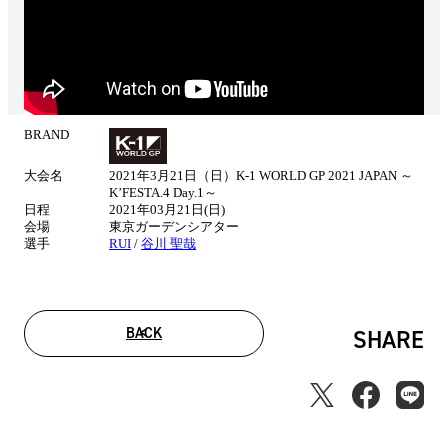
BRAND
試
合
大会名
2021年3月21日（日）K-1 WORLD GP 2021 JAPAN ～
情
K’FESTA.4 Day.1～
報
日程
2021年03月21日(日)
会場
東京ガーデンシアター
選手
RUI
/
谷川 聖哉
BACK
SHARE