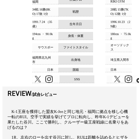
RIKI GYM
福岡
34戦 16勝(8K
28戦 15勝(7K
戦歴
O) 17敗 1分
O) 12敗 1分
1991.7.24 （35
1996.10.23 （2
生年月日
歳）
9歳）
194cm ・ 90.0k
180cm ・ 75.0k
身長・体重
g
g
オーソドック
サウスポー
ファイトスタイル
ス
福岡県北九州
出身地
埼玉県入間市
市
日本
国籍
日本
SNS
REVIEW
試合レビュー
K-1王座を獲得した盟友K-Jeeと同じ地元・福岡に拠点を移し心機
一転のRUI。空手で実績を挙げてプロに転向し、昨年K-1デビューを
果たした谷川。ここで勝利し、クルーザー級王座戦線に名乗りをあ
げるのは？
1R、左右のローを出す谷川に対し、RUIは距離を詰めるとヒザを