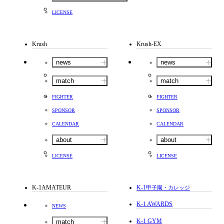
LICENSE
Krush
Krush-EX
news
news
match
match
FIGHTER
FIGHTER
SPONSOR
SPONSOR
CALENDAR
CALENDAR
about
about
LICENSE
LICENSE
K-1AMATEUR
K-1
甲子園・カレッジ
K-1 AWARDS
NEWS
K-1 GYM
match