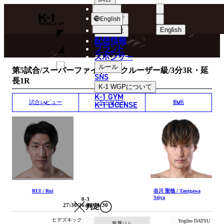
選手
MATCH RESULT
K-
ショップ
English
1
English
ニュース
配信情報
日本語
WGP
ブランド
スポンサー
試合結果
English
ルール
第5試合/スーパーファイト/K-1クルーザー級/3分3R・延
SNS
長1R
한국어
K-1 WGP
について
K-1 GYM
中文（简体）
K-1 LICENSE
試合レビュー
ギャラリー
動画
中文（繁體）
ไทย
العربية
RUI / Rui
谷川 聖哉 / Tanigawa
Seiya
0-3
27:30/26:30/26:30
判定
ヒデズキック
Yogibo DATSU
所属ジム