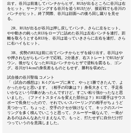
出す。谷川は前進してパンチからヒザ。RUIが出るところに谷川は右
をヒット。サークリングする谷川を追うRUIだが、接近戦でも谷川の
パンチがヒット。終了間際、谷川は顔面への後ろ回し蹴りを見せ
る。
2R、RUIが出るが谷川は押し戻してパンチ。さらに左をヒット。
やや動きの鈍ったRUIをロープに詰めた谷川は左右パンチを連打。距
離を取ろうとするRUIを、谷川は追っていきさらに左右を連打。さら
に右ハイもヒット。
3R、劣勢のRUIは前に出てパンチからヒザを繰り出す。谷川はや
や押されながらもパンチで応戦。2分過ぎ、右ストレートでRUIがダ
ウン。後がなくなったRUIはパンチからヒザで逆転を図るも、ゴン
グ。谷川が14cmの身長差もものともせず、勝利を収めた。
試合後の谷川聖哉 コメント
「（試合の感想は）K-1グループに来て、やっと1勝できたんで、よ
かったかなと思います。（相手の印象は？）身長大きくて、手足長
いかなという印象があったんですけど。すごい粘り強かったなと思
いました。（ファイトスタイルを変えた部分は？）RUI選手はサウス
ポーで長身だったので、それでいいスパーリングの相手がちょうど
見つかって。ちょっと、空手のクセが抜けなくて、キックのスパー
リングを多く積んでいこうと思って。クルーザー級なんで、一発が
あるのはみんなあたりまえなんで。もっと、打たせずに自分だけ打
つっていうのを意識しました。