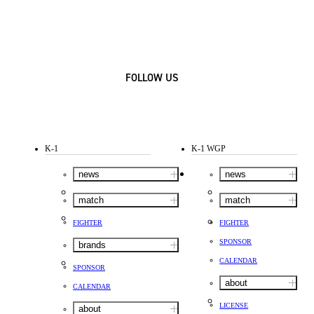
FOLLOW US
K-1
K-1 WGP
news
news
match
match
FIGHTER
FIGHTER
SPONSOR
brands
CALENDAR
SPONSOR
about
CALENDAR
LICENSE
about