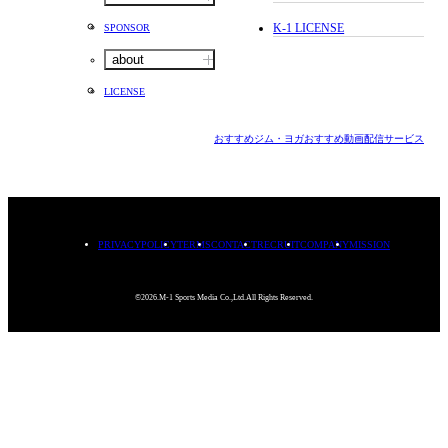
K-1 LICENSE
SPONSOR
about
LICENSE
おすすめジム・ヨガ
おすすめ動画配信サービス
PRIVACYPOLICY
TERMS
CONTACT
RECRUIT
COMPANY
MISSION
©2026.M-1 Sports Media Co.,Ltd.All Rights Reserved.