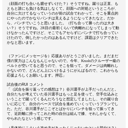
（顔面の打ち合いも臆せずいけた？）そうですね。蹴りは正直、も
ともと誰にも負ける気はしなくて。顔面への対処というところが、
自分に欠けてるなっていうのが前の試合でわかって、そこを重点的
にやったのでかなりパンチは見えるようになってきたなと。だか
ら、パンチでいこうと思いました。（打ち合って勝ったのは大き
い？）そうですね。2R目の最初くらいで肉離れになってしまって動
けなかったんですけど、そこでもアセらずにパンチで打ち合ってい
けたので。倒したかったのはあるんですけど、課題はクリアできた
かなと思います。
（ファンにメッセージを）応援ありがとうございました。まだまだ
僕の実力はこんなもんじゃないので。今年、Krushのクルーザー級の
ベルトが空いてると思うので、そこを狙って。ダメージは肉離れし
かないので、どんどん上にいけるようにがんばるので、これからも
応援よろしくお願いします。押忍」
試合後のRUI コメント
「（試合を振り返っての感想は？）谷川選手が上手だったんだと。
自分たちが考えていた谷川選手はもっと足を使って、空手仕込みと
いうことで蹴ってくるんだろうなと想定してましたし、その蹴り合
いに応じて、自分のペースで試合を進めていくっていうプランでし
た。ただ、谷川選手がここぞとばかりにパンチを狙って振ってき
て、近距離に持ってこれた時の自分は組んで膝、それしかなくて、
やられたなという感じです。
（具体的にこういう攻め方があったんじゃないかという部分は？）