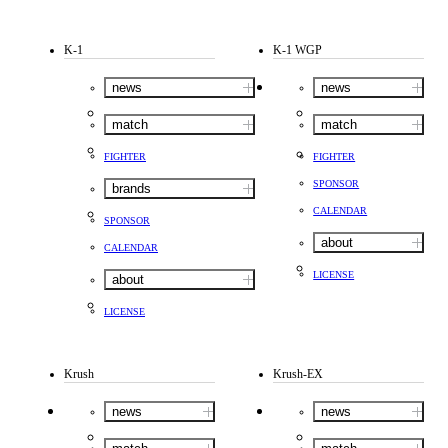
K-1
K-1 WGP
news
news
match
match
FIGHTER
FIGHTER
SPONSOR
brands
CALENDAR
SPONSOR
about
CALENDAR
LICENSE
about
LICENSE
Krush
Krush-EX
news
news