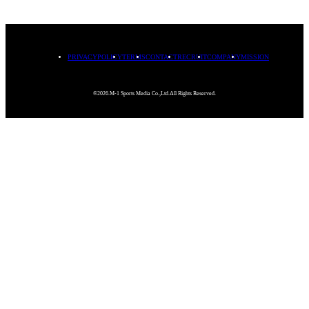
PRIVACYPOLICY
TERMS
CONTACT
RECRUIT
COMPANY
MISSION
©2026.M-1 Sports Media Co.,Ltd.All Rights Reserved.