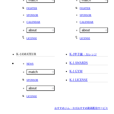
match
match
FIGHTER
FIGHTER
SPONSOR
SPONSOR
CALENDAR
CALENDAR
about
about
LICENSE
LICENSE
K-1AMATEUR
K-1
甲子園・カレッジ
K-1 AWARDS
NEWS
K-1 GYM
match
K-1 LICENSE
SPONSOR
about
LICENSE
おすすめジム・ヨガ
おすすめ動画配信サービス