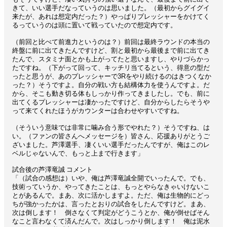
きて、いい選手だなっていうのは思いました。（最初からグイグイ
来たが、あれは想定内だった？）やっぱりプレッシャーをかけてく
るっていうのは頭に置いて戦っていたので想定内です。
（前回と比べて前進力というのは？）前回は最終ラウンドの本当の
終盤に前に出てきたんですけど、割と最初から最後まで前に出てき
たんで、スタミナ面とかも上がってたと思いますし、やりづらかっ
たですね。（下がって回って、キッチリ当てるという、得意の型だ
ったと思うが、あのプレッシャーで3Rをやり続けるのはきつくなか
った？）そうですよ。自分の戦い方も結構体力を使うんですよ。だ
から、そこも動き切る体もしっかり作ってきましたし。でも、前に
出てくるプレッシャーは凄かったですけど、自分からしたらそうや
って来てくれたほうがカウンターは合わせやすいですね。
（そういう意味では非常に噛み合う形でやれた？）そうですね、は
い。（ファンの皆さんへメッセージを）皆さん、応援ありがとうご
ざいました。芦澤選手、凄くいい選手だったんですが、俺はこのレ
ベルじゃないんで、もっと上まで行きます」
試合後の芦澤竜誠 コメント
「（試合の感想は）いや、俺は芦澤竜誠全開でいったんで。でも、
技術っていうか、やってきたことは、もっとやらなきゃいけないこ
とがあるんで。まあ、次に活かしますよ。ただ、俺は生物的にどっ
ちが強かったかは、言ったとおりの試合をしたんですけど。まあ、
次は倒します！ 倒さなくて判定がどうこうとか、俺が倒せばそん
なこと言わなくて済んだんで。次はしっかり倒します！ 俺は泥水