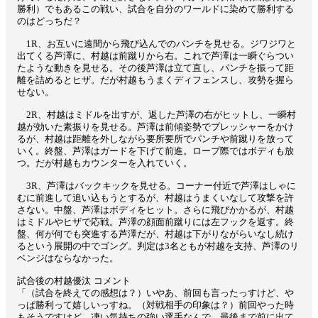
勝利）でもあるこの戦い、試合を自分のワールドに染めて勝利する
のはどっちだ？
1R、お互いに遠間から飛び込んでのパンチを見せる。ジワジワと
出てくる芦澤に、村越は前蹴りから右。これで芦澤は一瞬ぐらつい
たような動きを見せる。その後芦澤は立て直し、パンチを振って距
離を詰めるとヒザ。だが村越もうまくディフェンスし、攻勢を握ら
せない。
2R、村越はミドルを出すが、返した芦澤の右がヒットし、一瞬村
越が効いた素振りを見せる。芦澤は前傾姿勢でプレッシャーをかけ
るが、村越は距離を外しながら要所要所でパンチや前蹴りを放って
いく。終盤、芦澤はガードを下げて前進。ロープ際ではボディも放
つ。だが村越もカウンターを入れていく。
3R、芦澤はバックキックを見せる。コーナー付近で芦澤はしゃに
むに前進して追い込もうとするが、村越はうまくいなして攻撃を許
さない。中盤、芦澤はボディをヒット。さらに飛びかかるが、村越
はミドルやヒザで応戦。芦澤の顔面前蹴りには左フックを返す。終
盤、何が何でも突進する芦澤だが、村越は下がりながらいなし続け
るという展開の中でゴング。判定は3名ともが村越を支持、芦澤のリ
ベンジはならなかった。
試合後の村越優汰 コメント
「（試合を終えての感想は？）いやあ、前回も言ったっすけど、や
っぱ勝利って嬉しいっすね。（対戦相手の印象は？）前回やった時
もそうですけど、凄い気持ちの強い選手なんで、最後まで前に出て