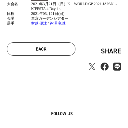
大会名
2021年3月21日（日）K-1 WORLD GP 2021 JAPAN ～
情
K’FESTA.4 Day.1～
報
日程
2021年03月21日(日)
会場
東京ガーデンシアター
選手
村越 優汰
/
芦澤 竜誠
BACK
SHARE
FOLLOW US