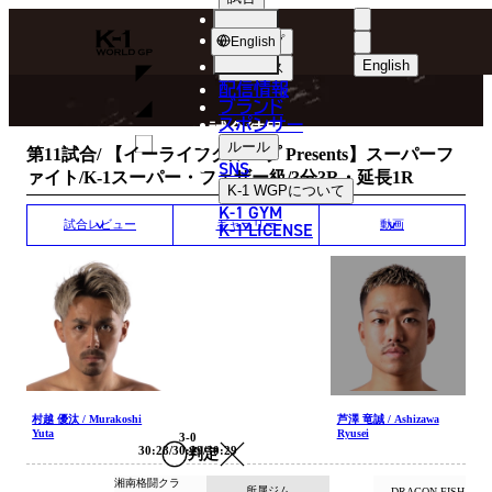
選手
MATCH RESULT
K-
ショップ
English
1
English
ニュース
配信情報
日本語
WGP
ブランド
スポンサー
試合結果
English
ルール
第11試合/ 【イーライフグループ Presents】スーパーフ
SNS
ァイト/K-1スーパー・フェザー級/3分3R・延長1R
한국어
K-1 WGP
について
K-1 GYM
中文（简体
K-1 LICENSE
試合レビュー
ギャラリー
動画
中文（繁體
ไทย
العربية
村越 優汰 / Murakoshi
芦澤 竜誠 / Ashizawa
Yuta
Ryusei
3-0
30:28/30:29/30:29
判定
湘南格闘クラ
所属ジム
DRAGON FISH