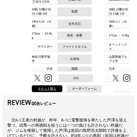
ブ/M‘S GYM
43戦 32勝(11K
38戦 24勝(15K
戦歴
O) 11敗 0分
O) 13敗 1分
1994.9.10 （31
1995.5.1 （31
生年月日
歳）
歳）
170cm ・ 63.0k
身長・体重
175cm ・ 0.0kg
g
オーソドック
サウスポー
ファイトスタイル
ス
神奈川県平塚
山梨県南アル
出身地
市
プス市
日本
国籍
日本
SNS
チケット購入
オーダーフォーム
REVIEW
試合レビュー
元K-1王者の村越が、昨年、K-1に電撃復帰を果たした芦澤を迎え
撃つ。武尊への再挑戦を狙うには一つの負けも許されない村越だ
が、ジムを移籍して復帰した芦澤は前回の島野浩太朗戦で評価を上
げているだけに、予断を許さない。約4年ぶりの再戦（前回は村越が