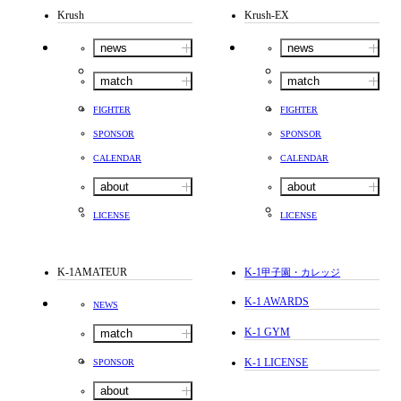
Krush
Krush-EX
news
news
match
match
FIGHTER
FIGHTER
SPONSOR
SPONSOR
CALENDAR
CALENDAR
about
about
LICENSE
LICENSE
K-1AMATEUR
K-1
甲子園・カレッジ
K-1 AWARDS
NEWS
K-1 GYM
match
K-1 LICENSE
SPONSOR
about