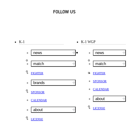
FOLLOW US
K-1
K-1 WGP
news
news
match
match
FIGHTER
FIGHTER
SPONSOR
brands
CALENDAR
SPONSOR
about
CALENDAR
LICENSE
about
LICENSE