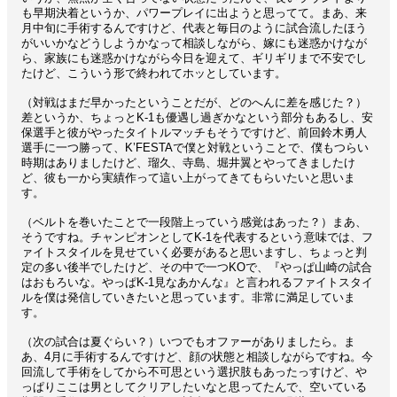
も早期決着というか、パワープレイに出ようと思ってて。まあ、来
月中旬に手術するんですけど、代表と毎日のように試合流したほう
がいいかなどうしようかなって相談しながら、嫁にも迷惑かけなが
ら、家族にも迷惑かけながら今日を迎えて、ギリギリまで不安でし
たけど、こういう形で終われてホッとしています。
（対戦はまだ早かったということだが、どのへんに差を感じた？）
差というか、ちょっとK-1も優遇し過ぎかなという部分もあるし、安
保選手と彼がやったタイトルマッチもそうですけど、前回鈴木勇人
選手に一つ勝って、K’FESTAで僕と対戦ということで、僕もつらい
時期はありましたけど、瑠久、寺島、堀井翼とやってきましたけ
ど、彼も一から実績作って這い上がってきてもらいたいと思いま
す。
（ベルトを巻いたことで一段階上っていう感覚はあった？）まあ、
そうですね。チャンピオンとしてK-1を代表するという意味では、フ
ァイトスタイルを見せていく必要があると思いますし、ちょっと判
定の多い後半でしたけど、その中で一つKOで、『やっぱ山崎の試合
はおもろいな。やっぱK-1見なあかんな』と言われるファイトスタイ
ルを僕は発信していきたいと思っています。非常に満足していま
す。
（次の試合は夏ぐらい？）いつでもオファーがありましたら。ま
あ、4月に手術するんですけど、顔の状態と相談しながらですね。今
回流して手術をしてから不可思という選択肢もあったっすけど、や
っぱりここは男としてクリアしたいなと思ってたんで、空いている