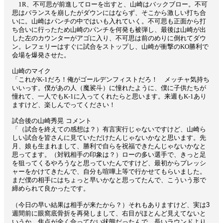
1R、不可思が前進してローを出すと、山崎はバックブロー。不可
思はバランスを崩したがダウンにはならず、そこから激しい打ち合
いに。山崎はパンチの中ではいも入れていく。不可思も正面から打
ち合いに行ったため山崎のパンチを何発も被弾し、最後は山崎が出
した左のカウンターがアゴに入り、不可思は前のめりに倒れてダウ
ン。レフェリーはすぐに試合をストップし、山崎が衝撃のKO勝利で
会場を爆発させた。
山崎のマイク
「これがK-1だろ！俺がゴールデンフィストだろ！ メッチャ気持ち
いいっす。僕があの人（魔裟斗）に憧れたように、僕に子供たちが
憧れて、一人でもK-1に入ってくれたらと思います。来週もK-1あり
ますけど、楽しんでってください！
試合後の山崎秀晃 コメント
「（試合を終えての感想は？）有言実行じゃないですけど、山崎ら
しい試合を皆さんに見ていただけたんじゃないかなと思います。先
月、娘も生まれまして、勝利で自らを祝福できたんじゃないかなと
思ってます。（対戦相手の印象は？）ローの多い選手で、きっと足
を狙ってくるやろうなと思っていたんですけど、最初からプレッシ
ャーをかけてきたんで、自分も喧嘩上等で行かせてもらいました。
まだ僕の相手にはちょっと早いかなと思ってたんで、こういう形で
締められて良かったです。
（今日の早い結果は相手が来たから？）それもありますけど、実は3
週間前に眼窩底骨折を再発しまして、右目がほとんど見えてないと
いうか、焦点が全く合ってない状態だったんで、長いラウンドより