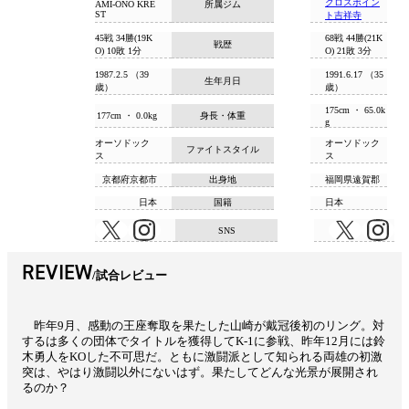
クロスポイン
所属ジム
AMI-ONO KRE
ST
ト吉祥寺
45戦 34勝(19K
68戦 44勝(21K
戦歴
O) 10敗 1分
O) 21敗 3分
1987.2.5 （39
1991.6.17 （35
生年月日
歳）
歳）
175cm ・ 65.0k
177cm ・ 0.0kg
身長・体重
g
オーソドック
オーソドック
ファイトスタイル
ス
ス
京都府京都市
出身地
福岡県遠賀郡
日本
国籍
日本
SNS
REVIEW
試合レビュー
昨年9月、感動の王座奪取を果たした山崎が戴冠後初のリング。対
するは多くの団体でタイトルを獲得してK-1に参戦、昨年12月には鈴
木勇人をKOした不可思だ。ともに激闘派として知られる両雄の初激
突は、やはり激闘以外にないはず。果たしてどんな光景が展開され
るのか？