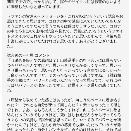
期間で手術でしっかり治して、試合のサイクルには影響のないよう
に調整したいなと思っています。
（ファンの皆さんへメッセージを）これがK-1だろうという試合をお
届けできたと思います。コロナの中で試合に来ていただいてありが
とうございますなんて言うつもりは僕はサラサラないんで、コロナ
の中でK-1に来て山崎の試合を見れて、元気出ただろうというファイ
トスタイルでこれからもやっていきたいと思いますんで、今後も是
非楽しみにしていただければと思います。ありがとうございまし
た」
試合後の不可思 コメント
「（試合を終えての感想は？）山崎選手との打ち合いには乗らない
つもりだったんですけど、思いっきりなんか楽しくなって、思いっ
きり乗っちゃって、思いっきり行ったっていう意味では楽しかった
し良かったんですけど、ミスったなっていう感じですね。（対戦相
手の印象は？）パワーとか凄いんだろうなって思ってて、それはや
っぱりパワーとか凄かったですし、結構イメージ通りの感じでした
ね。
（序盤から攻めていた感じはあったが、向こうのペースに巻き込ま
れた？ それとも自分が乗って楽しんだ？）乗っちゃったって感じ
ですね。まあ、もちろん向こうからすれば、向こうのペースに巻き
込んだっていうでしょうけど、死にはしねえだろうから行ってやろ
うぐらいの気持ちで試合前は思っていて、やってみてパワーとか凄
かったんですけど、なんか自分の感覚でも痛いんだっていうのが微
妙にあったんで、自分もパンチを打ち合うのは好きだし、それで思