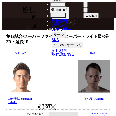
選手
MATCH RESULT
K-
ショップ
English
1
English
ニュース
配信情報
日本語
WGP
ブランド
スポンサー
試合結果
English
ルール
第12試合/スーパーファイト/K-1スーパー・ライト級/3分
SNS
3R・延長1R
한국어
K-1 WGP
について
K-1 GYM
中文（简体
K-1 LICENSE
試合レビュー
ギャラリー
動画
中文（繁體
ไทย
العربية
山崎 秀晃 / Yamazaki
不可思 / Fukashi
Hideaki
1R 1分10秒
KO
KNOCK OUT
K-1 GYM SAG