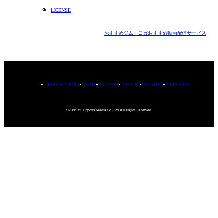
LICENSE
おすすめジム・ヨガ
おすすめ動画配信サービス
PRIVACYPOLICY
TERMS
CONTACT
RECRUIT
COMPANY
MISSION
©2026.M-1 Sports Media Co.,Ltd.All Rights Reserved.