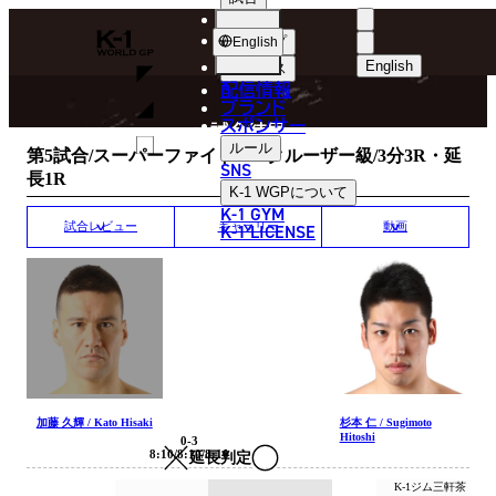
選手
MATCH RESULT
K-
ショップ
English
1
English
ニュース
配信情報
日本語
WGP
ブランド
スポンサー
試合結果
English
ルール
第5試合/スーパーファイト/K-1クルーザー級/3分3R・延
SNS
長1R
한국어
K-1 WGP
について
K-1 GYM
中文（简体
K-1 LICENSE
試合レビュー
ギャラリー
動画
中文（繁體
ไทย
العربية
加藤 久輝 / Kato Hisaki
杉本 仁 / Sugimoto
Hitoshi
0-3
8:10/8:10/8:10
延長判定
K-1ジム三軒茶