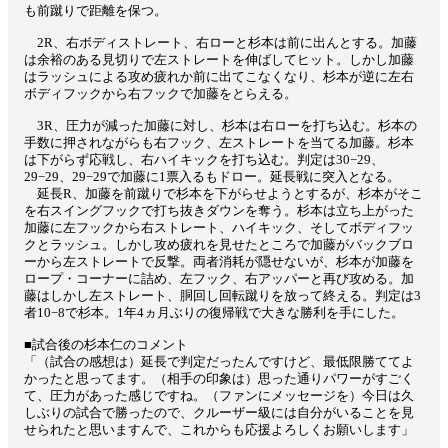
も前蹴りで距離を保つ。
2R、右ボディストレート、右ローと杉本は前に出んとする。加藤
は余裕のある見切りで左ストレートを伸ばしてヒット。しかし加藤
はラッシュによる攻め疲れか前に出てこなくなり、杉本が逆に左右
ボディフックから右フックで加藤をとらえる。
3R、圧力が減った加藤に対し、杉本は右ローを打ち込む。杉本の
手数に押されながらも右フック、左ストレートを当てる加藤。杉本
は下がらず応戦し、右ハイキックを打ち込む。判定は30−29、
29−29、29−29で加藤に1票入るもドロー。延長戦に突入となる。
延長R、加藤を前蹴りで杉本を下がらせようとするが、杉本がそこ
を右スイングフックで打ち抜きダウンを奪う。杉本は立ち上がった
加藤に左フックから右ストレート、ハイキック、そしてボディフッ
クとラッシュ。しかし攻め疲れを見せたところで加藤がバックブロ
ーから左ストレートで反撃。両者消耗が隠せないが、杉本が加藤を
ロープ・コーナーに詰め、左フック、右アッパーと再び攻める。加
藤はしかし左ストレート、胴回し回転蹴りを放って終える。判定は3
者10−8で杉本。1年4ヵ月ぶりの復帰戦で大きな勝利を手にした。
■
試合後の
杉本仁
のコメント
「（試合の感想は）延長で判定だったんですけど、最低限勝ててよ
かったと思ってます。
（相手の印象は）思った通りパワーがすごく
て、圧力があった感じですね。
（ファンにメッセージを）今日は久
しぶりの試合で勝ったので、クルーザー級には自分がいることを見
せられたと思いますんで、これからも応援よろしくお願いします」