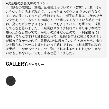
■
試合後の
加藤久輝
のコメント
「（試合の感想は）38歳、延長戦はキツいです（苦笑）。1R、けっ
こういいところまで攻めて、ちょっとまあダウンまでつながらなく
て、その後もちょっとずつ失速ですね。
（相手の印象は）1年のブラ
ンクがあって、もちろん29歳なんで上達してるなっていう感じです
ね。見てたビデオよりはタイミングもよくてパンチも重くて、成長
してるなと思いました。
（延長はスタミナ切れ？）ギリギリ本戦で
勝ったかなと思ってて、かなりの消耗だったので、（判定勝ちに）
期待してたんですけど延長になって、延長3分フルに戦えるスタミナ
が残ってなかったので、最後の1分に絞っていこうと思ったら、ダウ
ンを取られてペースを握られたって感じですね。
（杉本選手の攻め
は予想してなかった？）いや、別にそれは来るかもしれないし来な
いかもしれないし。でも、来ると思ってました」
GALLERY
ギャラリー