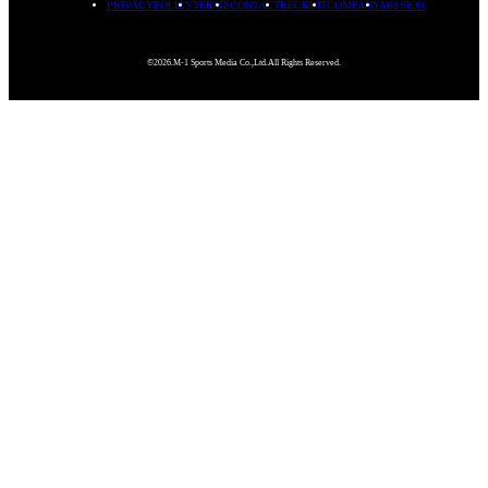
PRIVACYPOLICY
TERMS
CONTACT
RECRUIT
COMPANY
MISSION
©2026.M-1 Sports Media Co.,Ltd.All Rights Reserved.