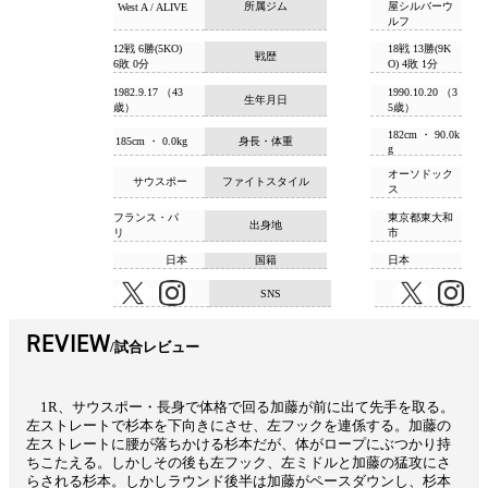
所属ジム
屋シルバーウ
West A / ALIVE
ルフ
12戦 6勝(5KO)
18戦 13勝(9K
戦歴
6敗 0分
O) 4敗 1分
1982.9.17 （43
1990.10.20 （3
生年月日
歳）
5歳）
182cm ・ 90.0k
185cm ・ 0.0kg
身長・体重
g
オーソドック
サウスポー
ファイトスタイル
ス
フランス・パ
東京都東大和
出身地
リ
市
日本
国籍
日本
SNS
REVIEW
試合レビュー
1R、サウスポー・長身で体格で回る加藤が前に出て先手を取る。
左ストレートで杉本を下向きにさせ、左フックを連係する。加藤の
左ストレートに腰が落ちかける杉本だが、体がロープにぶつかり持
ちこたえる。しかしその後も左フック、左ミドルと加藤の猛攻にさ
らされる杉本。しかしラウンド後半は加藤がペースダウンし、杉本