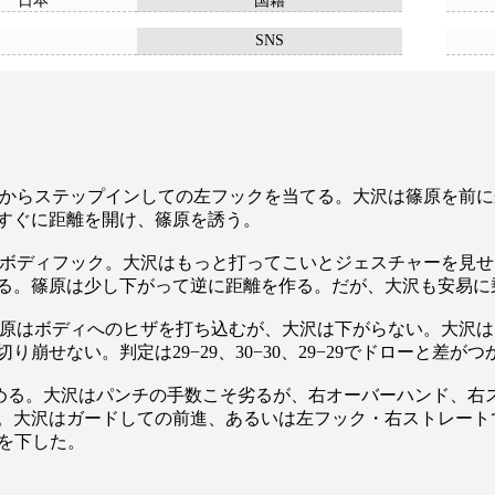
日本
国籍
SNS
からステップインしての左フックを当てる。大沢は篠原を前に
すぐに距離を開け、篠原を誘う。
ボディフック。大沢はもっと打ってこいとジェスチャーを見せ
る。篠原は少し下がって逆に距離を作る。だが、大沢も安易に
原はボディへのヒザを打ち込むが、大沢は下がらない。大沢は
崩せない。判定は29−29、30−30、29−29でドローと差
る。大沢はパンチの手数こそ劣るが、右オーバーハンド、右
。大沢はガードしての前進、あるいは左フック・右ストレート
沢を下した。