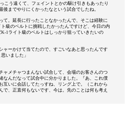
けっこう遠くて、フェイントとかの駆け引きもあったり
最後までやりにくかったなという試合でしたね。
って。延長に行ったことなかったんで、そこは経験に
イト級のベルトに挑戦したかったんですけど、今日の内
K-1ライト級のベルトはしっかり狙っていきたいの
シャーかけて当てたので、すごいなあと思ったんです
と思いました」
チャメチャつまんない試合して、会場のお客さんのつ
緒なんだなって試合中に分かりました。『あ、これ僕
お互いに会話してたっすね、リング上で。（これから
んで、正直何もないです、今は。先のことは何も考え
一覧
X(JP)
X(Krush)
X(アマチュア大会)
ア
Instagram(JP)
カレッジ
TikTok(JP)
DS
LINE(JP)
（グッ
Youtube(JP)