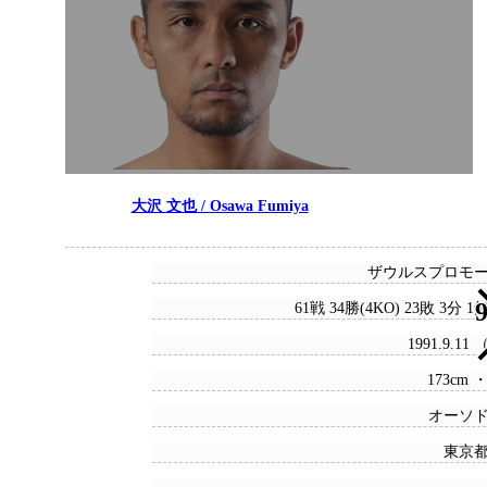
大沢 文也 / Osawa Fumiya
ザウルスプロモ
9
61戦 34勝(4KO) 23敗 3分 
1991.9.11
173cm ・
オーソ
東京