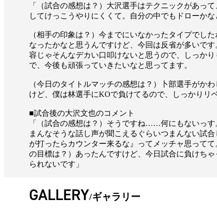
「（試合の感想は？）大沢選手はテクニックがあって
してけっこうやりにくくて。自分の中でもドローかな
（相手の印象は？）今までにいなかったタイプでした
なったかなと思うんですけど、今回は反省が多いです
容じゃそんなデカい口叩けないと思うので、しっかり
で、今後も頑張っていきたいなと思ってます。
（今日のタイトルマッチの感想は？）卜部選手がかわ
けど、僕は林選手にKOで負けてるので、しっかりリ
■試合後の大沢文也のコメント
「（試合の感想は？）そうですね……何にもないっす
まんなそうな話し声が聞こえるぐらいつまんない試合
が打ったらカウンター来るな』ってメッチャ思ってて
の目標は？）あったんですけど、今日試合に負けちゃ
られないです」
GALLERY
ギャラリー