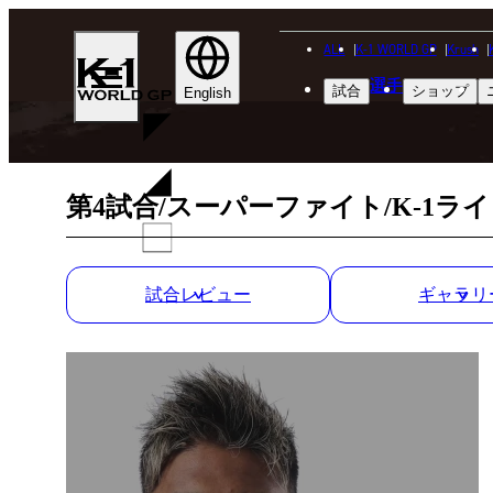
ALL
K-1 WORLD GP
Krush
K-
選手
試合
ショップ
1
English
WGP
第4試合/スーパーファイト/K-1ライ
試合レビュー
ギャラリ