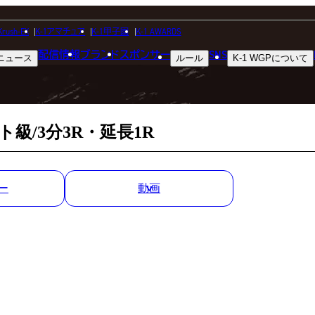
MATCH RESULT
Krush-EX
K-1アマチュア
K-1甲子園
K-1 AWARDS
配信情報
ブランド
スポンサー
SNS
ニュース
ルール
K-1 WGP
について
試合結果
ト級/3分3R・延長1R
ー
動画