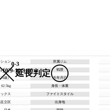
ーション
所属ジム
0-3
-10/9-10/9-10
1無効試合
戦歴
延長判定
 （34歳）
生年月日
 62.5kg
身長・体重
ドックス
ファイトスタイル
都足立区
出身地