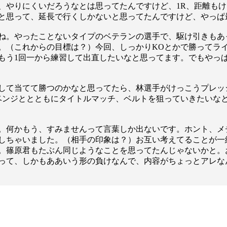
、やりにくいだろうなとは思ってたんですけど、1R、距離も
と思って、延長で行くしかないと思ってたんですけど、やっぱ
ね。やったことないタイプのベテランの選手で、駆け引きもあ
。（これからの目標は？）今回、しっかりKOとかで勝ってラ
もう1回一から練習して出直したいなと思ってます。でもやっぱ
して当てて勝つのかなと思ってたら、林選手がけっこうプレッ
ベンジととともにタイトルマッチ、ベルトを狙っていきたいな
。何かもう、すみませんって言葉しか出ないです。ホント、メ
しちゃいました。（相手の印象は？）お互い考えてることが一
。篠原君もたぶん同じようなことを思ってたんじゃないかと。
って、しかもああいう形の負けなんで、内容がちょっとアレな
総合トップ
K-1 WGP
Krush
Krush-EX
K-1
アマチュ
K-1
甲子園・
K-1 AWAR
K-