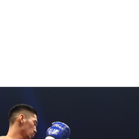
試合日程
試合結果
チケット
グッズ
全て
イベント
トピックス
メディア
チケット・グッズ
読みもの
コラム