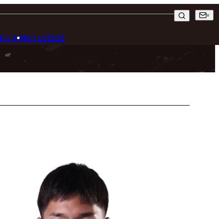
K-1 GYM
K-1 LICENSE