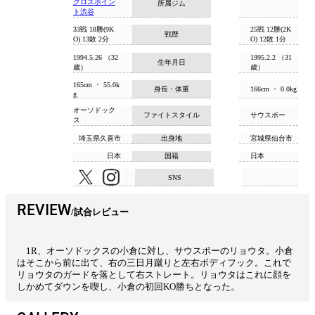
クロスポイン
所属ジム
ト渋谷
33戦 18勝(9K
25戦 12勝(2K
戦歴
O) 13敗 2分
O) 12敗 1分
1994.5.26 （32
1995.2.2 （31
生年月日
歳）
歳）
165cm ・ 55.0k
身長・体重
166cm ・ 0.0kg
g
オーソドック
ファイトスタイル
サウスポー
ス
埼玉県久喜市
出身地
宮城県仙台市
日本
国籍
日本
SNS
REVIEW
試合レビュー
1R、オーソドックスの小倉に対し、サウスポーのリョウタ。小倉
はそこから前に出て、右の三日月蹴りと左右ボディフック。これで
リョウタのガードを落として右ストレート。リョウタはこれに顔を
しかめてダウンを喫し、小倉の初回KO勝ちとなった。