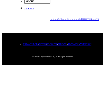
about
LICENSE
おすすめジム・ヨガ
おすすめ動画配信サービス
PRIVACYPOLICY
TERMS
CONTACT
RECRUIT
COMPANY
MISSION
©2026.M-1 Sports Media Co.,Ltd.All Rights Reserved.