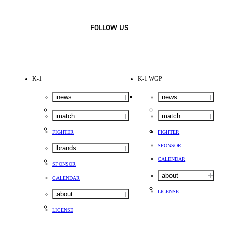
FOLLOW US
K-1
K-1 WGP
news
news
match
match
FIGHTER
FIGHTER
SPONSOR
brands
CALENDAR
SPONSOR
about
CALENDAR
LICENSE
about
LICENSE