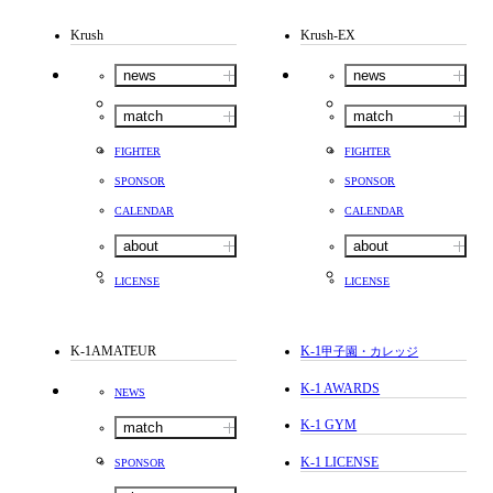
Krush
Krush-EX
news
news
match
match
FIGHTER
FIGHTER
SPONSOR
SPONSOR
CALENDAR
CALENDAR
about
about
LICENSE
LICENSE
K-1AMATEUR
K-1
甲子園・カレッジ
K-1 AWARDS
NEWS
K-1 GYM
match
K-1 LICENSE
SPONSOR