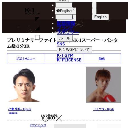
選手
MATCH RESULT
K-
ショップ
English
1
English
ニュース
配信情報
日本語
WGP
ブランド
スポンサー
試合結果
English
ルール
プレリミナリーファイト第1試合/K-1スーパー・バンタ
SNS
ム級/3分3R
한국어
K-1 WGP
について
K-1 GYM
中文（简体
K-1 LICENSE
試合レビュー
ギャラリー
動画
中文（繁體
ไทย
العربية
小倉 尚也 / Ogura
リョウタ / Ryota
Takaya
1R 0分38秒
KO
KNOCK OUT