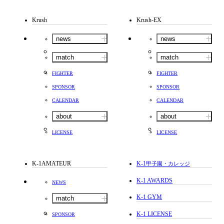
Krush
Krush-EX
news
news
match
match
FIGHTER
FIGHTER
SPONSOR
SPONSOR
CALENDAR
CALENDAR
about
about
LICENSE
LICENSE
K-1AMATEUR
K-1
甲子園・カレッジ
K-1 AWARDS
NEWS
K-1 GYM
match
K-1 LICENSE
SPONSOR