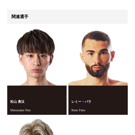
関連選手
松山 勇汰
レミー・パラ
Matsuyama Yuta
Remi Parra