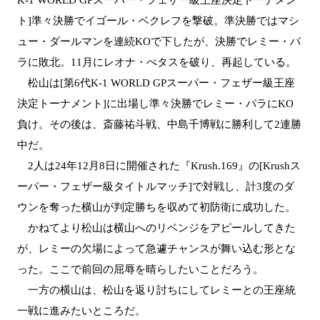
K-1 WORLD GPスーパー・フェザー級王座決定トーナメン
ト]準々決勝でイゴール・ベクレフを撃破。準決勝ではマシ
ュー・ダールマンを連続KOで下したが、決勝でレミー・パ
ラに敗北。11月にレオナ・ぺタスを破り、再起している。
松山は[第6代K-1 WORLD GPスーパー・フェザー級王座
決定トーナメント]に出場し準々決勝でレミー・パラにKO
負け。その後は、斎藤祐斗戦、中島千博戦に勝利して2連勝
中だ。
2人は24年12月8日に開催された『Krush.169』の[Krushス
ーパー・フェザー級タイトルマッチ]で対戦し、計3度のダ
ウンを奪った横山が判定勝ちを収めて初防衛に成功した。
かねてより松山は横山へのリベンジをアピールしてきた
が、レミーの欠場によって急遽チャンスが舞い込む形とな
った。ここで前回の屈辱を晴らしたいことだろう。
一方の横山は、松山を返り討ちにしてレミーとの王座統
一戦に進みたいところだ。