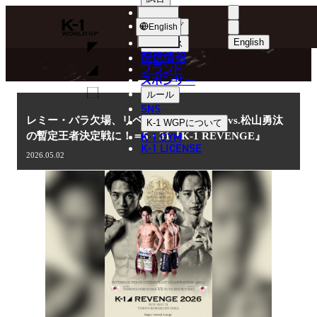
選手
NEWS
K-
ショップ
English
1
English
ニュース
配信情報
日本語
WGP
ブランド
スポンサー
ニュース
English
ルール
SNS
한국어
レミー・パラ欠場、リベンジ戦は横山朋哉vs.松山勇汰
K-1 WGP
について
K-1 GYM
の暫定王者決定戦に！＝5・31『K-1 REVENGE』
中文（简体
K-1 LICENSE
2026.05.02
中文（繁體
ไทย
العربية