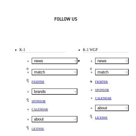
FOLLOW US
K-1
K-1 WGP
news
news
match
match
FIGHTER
FIGHTER
SPONSOR
brands
CALENDAR
SPONSOR
about
CALENDAR
LICENSE
about
LICENSE