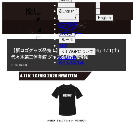
選手
NEWS
K-
ショップ
English
1
English
ニュース
配信情報
日本語
WGP
ブランド
スポンサー
ニュース
English
ルール
SNS
한국어
【新ロゴグッズ発売！】「K-1 GENKI 2026」4.11(土)
K-1 WGP
について
K-1 GYM
代々木第二体育館 グッズ会場販売情報
中文（简体
K-1 LICENSE
2026.04.08
中文（繁體
ไทย
العربية