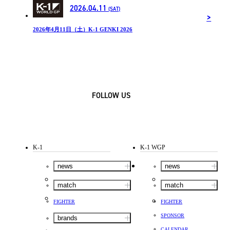
2026.04.11
(SAT)
2026年4月11日（土）K-1 GENKI 2026
FOLLOW US
K-1
K-1 WGP
news
news
match
match
FIGHTER
FIGHTER
SPONSOR
brands
CALENDAR