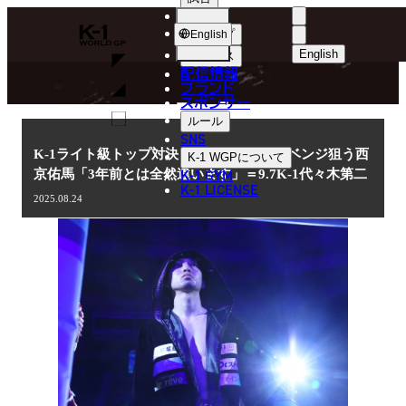
選手
NEWS
K-
ショップ
English
1
English
ニュース
配信情報
日本語
WGP
ブランド
スポンサー
ニュース
English
ルール
SNS
한국어
K-1ライト級トップ対決！里見柚己へのリベンジ狙う西
K-1 WGP
について
K-1 GYM
京佑馬「3年前とは全然違います」＝9.7K-1代々木第二
中文（简体
K-1 LICENSE
2025.08.24
中文（繁體
ไทย
العربية