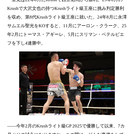
Krushで大沢文也の持つKrushライト級王座に挑み判定勝利
を収め、第8代Krushライト級王座に就いた。24年8月に永澤
サムエル聖光をKOすると、11月にアーロン・クラーク、25
年2月にトーマス・アギーレ、5月にスリマン・ベテルビエ
フを下し4連勝中。
――今年2月のKrushライト級GP 2025で優勝して以来、7カ