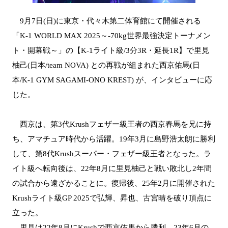
9月7日(日)に東京・代々木第二体育館にて開催される
「K-1 WORLD MAX 2025～-70kg世界最強決定トーナメン
ト・開幕戦～」の【K-1ライト級/3分3R・延長1R】で里見
柚己(日本/team NOVA) との再戦が組まれた西京佑馬(日
本/K-1 GYM SAGAMI-ONO KREST) が、インタビューに応
じた。
西京は、第3代Krushフェザー級王者の西京春馬を兄に持
ち、アマチュア時代から活躍。19年3月に島野浩太朗に勝利
して、第8代Krushスーパー・フェザー級王者となった。ラ
イト級へ転向後は、22年8月に里見柚己と戦い敗北し2年間
の試合から遠ざかることに。復帰後、25年2月に開催された
Krushライト級GP 2025で弘輝、昇也、古宮晴を破り頂点に
立った。
里見は22年8月にKrushで西京佑馬から勝利。23年6月の