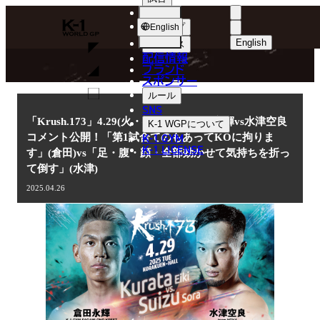
選手
NEWS
K-
ショップ
English
1
English
ニュース
配信情報
日本語
WGP
ブランド
スポンサー
ニュース
English
ルール
SNS
한국어
「Krush.173」4.29(火・祝)後楽園 倉田永輝vs水津空良
K-1 WGP
について
K-1 GYM
コメント公開！「第1試合てのもあってKOに拘りま
中文（简体
K-1 LICENSE
す」(倉田)vs「足・腹・顔・全部効かせて気持ちを折っ
て倒す」(水津)
中文（繁體
2025.04.26
ไทย
العربية