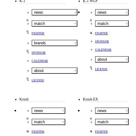
K-1
K-1 WGP
news
news
match
match
FIGHTER
FIGHTER
SPONSOR
brands
CALENDAR
SPONSOR
about
CALENDAR
LICENSE
about
LICENSE
Krush
Krush-EX
news
news
match
match
FIGHTER
FIGHTER