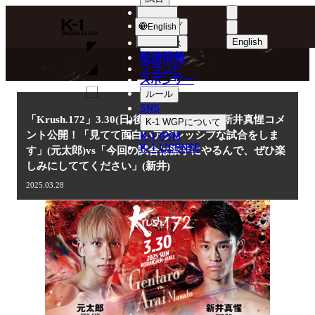
選手
NEWS
K-
ショップ
English
1
English
ニュース
配信情報
日本語
WGP
ブランド
スポンサー
ニュース
English
ルール
SNS
한국어
「Krush.172」3.30(日)後楽園 元太郎 vs 新井真惺コメ
K-1 WGP
について
K-1 GYM
ント公開！「見てて面白いアグレッシブな試合をしま
中文（简体
K-1 LICENSE
す」(元太郎)vs「今回の試合は派手にやるんで、ぜひ楽
しみにしててください」(新井)
中文（繁體
2025.03.28
ไทย
العربية