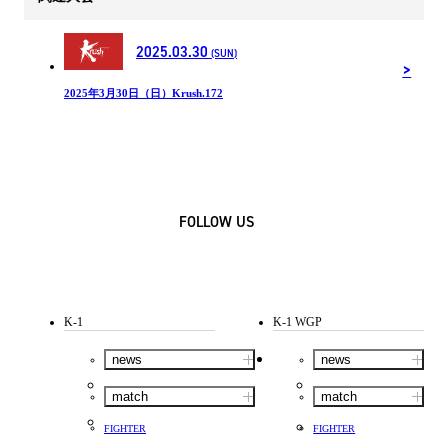
2025.03.30
(SUN)
2025年3月30日（日）Krush.172
FOLLOW US
K-1
K-1 WGP
news
news
match
match
FIGHTER
FIGHTER