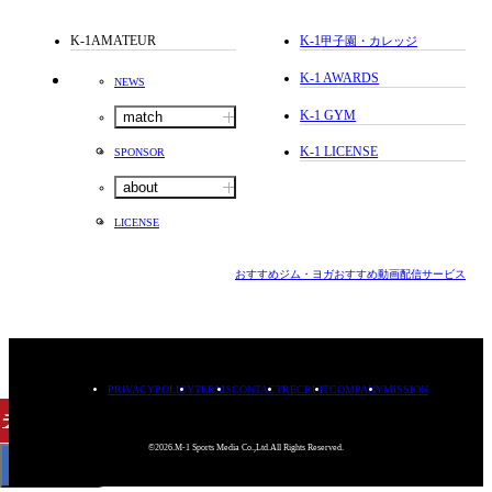
K-1AMATEUR
K-1
甲子園・カレッジ
K-1 AWARDS
NEWS
K-1 GYM
match
K-1 LICENSE
SPONSOR
about
LICENSE
おすすめジム・ヨガ
おすすめ動画配信サービス
PRIVACYPOLICY
TERMS
CONTACT
RECRUIT
COMPANY
MISSION
チケット
購入
©2026.M-1 Sports Media Co.,Ltd.All Rights Reserved.
< BACK