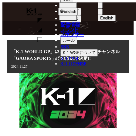
選手
NEWS
K-
ショップ
English
1
English
ニュース
配信情報
日本語
WGP
ブランド
スポンサー
ニュース
English
ルール
SNS
한국어
「K-1 WORLD GP」12.14(土)代々木 CSチャンネル
K-1 WGP
について
K-1 GYM
「GAORA SPORTS」での放送が決定!!
中文（简体
K-1 LICENSE
2024.11.27
中文（繁體
ไทย
العربية