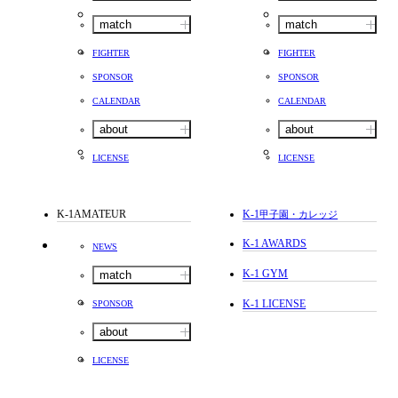
match
match
FIGHTER
FIGHTER
SPONSOR
SPONSOR
CALENDAR
CALENDAR
about
about
LICENSE
LICENSE
K-1AMATEUR
K-1
甲子園・カレッジ
K-1 AWARDS
NEWS
K-1 GYM
match
K-1 LICENSE
SPONSOR
about
LICENSE