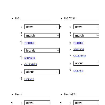
K-1
K-1 WGP
news
news
match
match
FIGHTER
FIGHTER
SPONSOR
brands
CALENDAR
SPONSOR
about
CALENDAR
LICENSE
about
LICENSE
Krush
Krush-EX
news
news