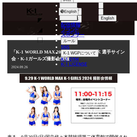
選手
NEWS
K-
ショップ
English
1
English
ニュース
配信情報
日本語
WGP
ブランド
スポンサー
ニュース
English
ルール
SNS
한국어
「K-1 WORLD MAX 2024」9.29(日)代々木 選手サイン
K-1 WGP
について
K-1 GYM
会・K-1ガールズ撮影会情報
中文（简体
K-1 LICENSE
2024.09.26
中文（繁體
ไทย
العربية
来る、9月29日(日)国立代々木競技場第二体育館で開催され