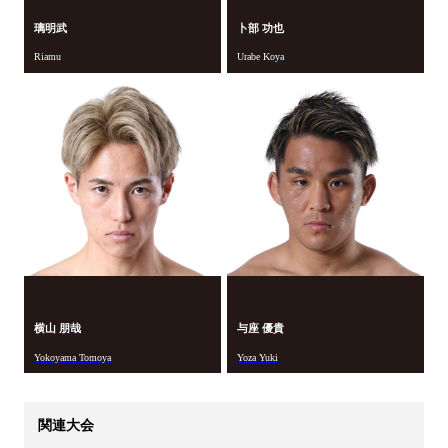
璃明武
卜部 功也
Riamu
Urabe Koya
横山 朋哉
与座 優貴
Yokoyama Tomoya
Yoza Yuki
関連大会