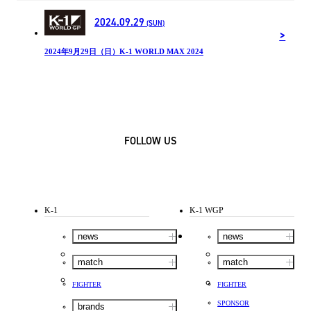
2024.09.29
(SUN)
2024年9月29日（日）K-1 WORLD MAX 2024
FOLLOW US
K-1
K-1 WGP
news
news
match
match
FIGHTER
FIGHTER
SPONSOR
brands