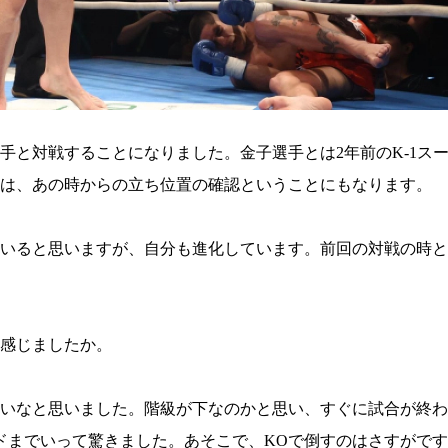
1.SHOP
ズ
K-
（
1.SHOP
ト
ギャラリー（
ー）
ギャラリー（写
ギャラリー（動
K-1
（K
GYM
ム）
K-
（フ
手と対戦することになりました。金子選手とは2年前のK-1ス
1.CLUB
ブ）
は、あの時からの立ち位置の確認ということにもなります。
いると思いますが、自分も進化しています。前回の対戦の時と
K-1 WGP
ル
感じましたか。
いなと思いました。階級が下なのかと思い、すぐに試合が終わ
ドまでいって驚きました。あそこで、KOで倒すのはさすがで