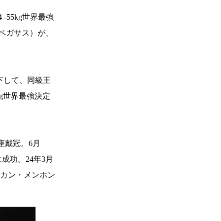
-55kg世界最強
ムペガサス）が、
下して、同級王
kg世界最強決定
座戴冠。6月
に成功。24年3月
でカン・メンホン