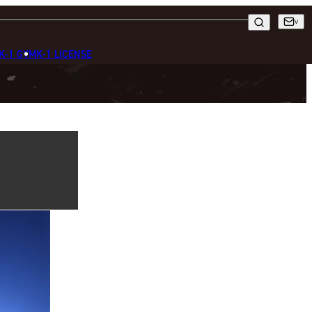
K-1 GYM
K-1 LICENSE