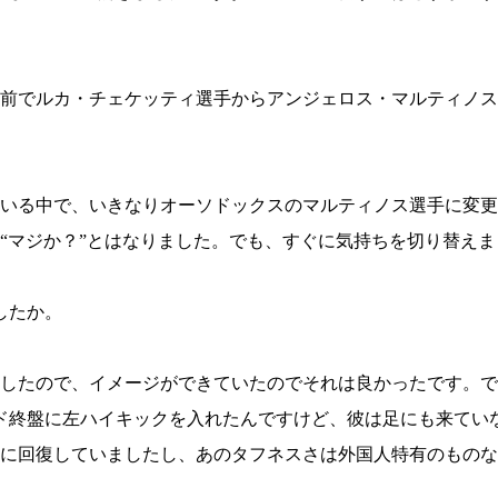
試合日程
試合結果
前でルカ・チェケッティ選手からアンジェロス・マルティノス
チケット
グッズ
いる中で、いきなりオーソドックスのマルティノス選手に変更
全て
“マジか？”とはなりました。でも、すぐに気持ちを切り替えま
イベント
トピックス
メディア
チケット・グッズ
したか。
読みもの
コラム
したので、イメージができていたのでそれは良かったです。で
ド終盤に左ハイキックを入れたんですけど、彼は足にも来てい
すぐに回復していましたし、あのタフネスさは外国人特有のもの