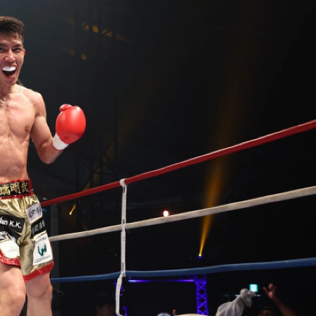
総合トップ
K-1 WGP
Krush
Krush-EX
K-1
アマチュ
K-1
甲子園・
K-1 AWAR
K-