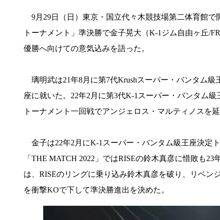
9月29日（日）東京・国立代々木競技場第二体育館で開催される『K-
トーナメント」準決勝で金子晃大（K-1ジム自由ヶ丘/F
優勝へ向けての意気込みを語った。
璃明武は21年8月に第7代Krushスーパー・バンタ
座に就いた。22年2月に第3代K-1スーパー・バンタム級
トーナメント一回戦でアンジェロス・マルティノスを延
金子は22年2月にK-1スーパー・バンタム級王座決定
「THE MATCH 2022」ではRISEの鈴木真彦に惜
は、RISEのリングに乗り込み鈴木真彦を破り、リベンジ
を衝撃KOで下して準決勝進出を決めた。