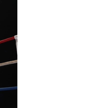
一覧
X(JP)
X(Krush)
X(アマチュア大会)
ア
Instagram(JP)
カレッジ
TikTok(JP)
DS
LINE(JP)
（グッ
Youtube(JP)