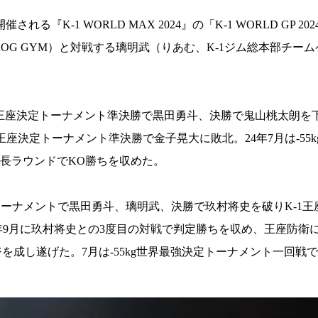
1 WORLD MAX 2024』の「K-1 WORLD GP 2024 
ROG GYM）と対戦する璃明武（りあむ、K-1ジム総本部チー
ム級王座決定トーナメント準決勝で黒田勇斗、決勝で鬼山桃太朗を
王座決定トーナメント準決勝で金子晃大に敗北。24年7月は-55
長ラウンドでKO勝ちを収めた。
トーナメントで黒田勇斗、璃明武、決勝で玖村将史を破りK-1王
敗も23年9月に玖村将史との3度目の対戦で判定勝ちを収め、王座防衛
を成し遂げた。7月は-55kg世界最強決定トーナメント一回戦