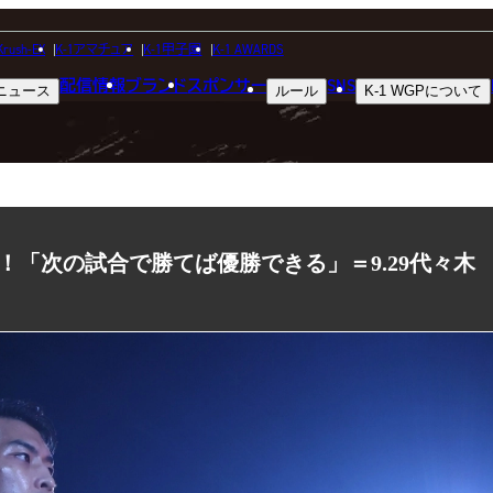
NEWS
Krush-EX
K-1アマチュア
K-1甲子園
K-1 AWARDS
配信情報
ブランド
スポンサー
SNS
ニュース
ルール
K-1 WGP
について
ニュース
！「次の試合で勝てば優勝できる」＝9.29代々木