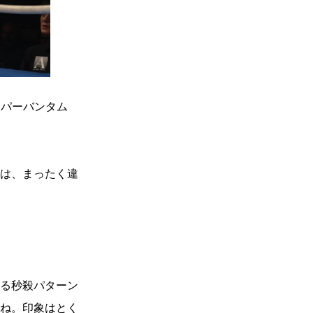
）
Facebook(JP)
チケッ
X(En)
）
Instagram(EN)
ポスタ
Youtube(EN)
Podcast(EN)
真）
weibo(CH)
画）
Official site(EN)
-1ジ
ァンクラ
ーパーバンタム
K-1 WGP
とは
■ ガールズ
K-
ガール
1
ズ
は、まったく違
公式ルー
る秒殺パターン
すね。印象はとく