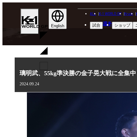
ALL
K-1 WORLD GP
Krush
K-
選手
試合
ショップ
1
English
WGP
璃明武、55kg準決勝の金子晃大戦に全集中
2024.09.24