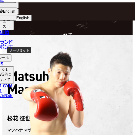
手
FIGHTER
ショッ
English
プ
English
ニュー
ス
日本語
P
信情
選手
English
ランド
ポンサ
한국어
ノーリミット
ルール
中文（简体）
NS
K-1
Matsuhana
中文（繁體）
WGP
に
ついて
Masaya
1 GYM
ไทย
1
ICENSE
العربية
松花 征也
マツハナ マサヤ