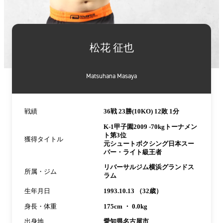
詳
細
松花 征也
情
報
Matsuhana Masaya
戦績
36戦 23勝(10KO) 12敗 1分
K-1甲子園2009 -70kgトーナメン
ト第3位
獲得タイトル
元シュートボクシング日本スー
パー・ライト級王者
リバーサルジム横浜グランドス
所属・ジム
ラム
生年月日
1993.10.13 （32歳）
身長・体重
175cm ・ 0.0kg
出身地
愛知県名古屋市