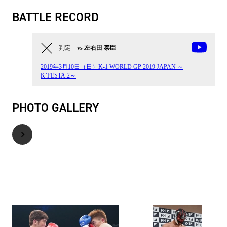
BATTLE RECORD
判定
vs 左右田 泰臣
2019年3月10日（日）K-1 WORLD GP 2019 JAPAN ～
K’FESTA.2～
PHOTO GALLERY