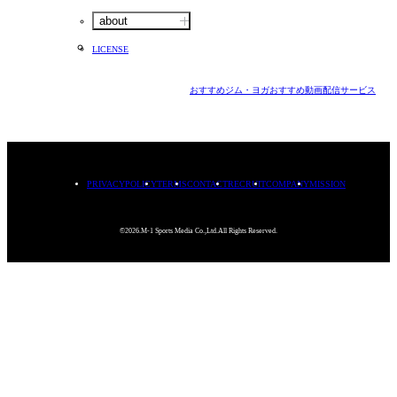
about
LICENSE
おすすめジム・ヨガ
おすすめ動画配信サービス
PRIVACYPOLICY
TERMS
CONTACT
RECRUIT
COMPANY
MISSION
©2026.M-1 Sports Media Co.,Ltd.All Rights Reserved.