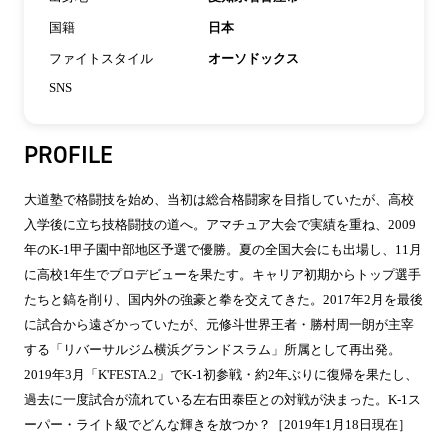
国籍
日本
ファイトスタイル
オーソドックス
SNS
PROFILE
大道塾で格闘技を始め、当初は総合格闘家を目指していたが、高校
入学後に立ち技格闘技の道へ。アマチュア大会で実績を重ね、2009
年のK-1甲子園中部地区予選で優勝。夏の全国大会にも出場し、11月
に高校1年生でプロデビューを果たす。キャリア初期からトップ選手
たちと鎬を削り、国内外の強豪と拳を交えてきた。2017年2月を最後
に試合から遠ざかっていたが、元修斗世界王者・勝村周一朗が主宰
する「リバーサルジム横浜グランドスラム」所属として再出発。
2019年3月「K'FESTA.2」でK-1初参戦・約2年ぶりに復帰を果たし、
過去に一度試合が流れている左右田泰臣との対戦が決まった。K-1ス
ーパー・ライト級でどんな輝きを放つか？［2019年1月18日現在］