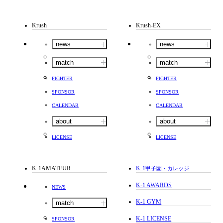
Krush
Krush-EX
news
news
match
match
FIGHTER
FIGHTER
SPONSOR
SPONSOR
CALENDAR
CALENDAR
about
about
LICENSE
LICENSE
K-1AMATEUR
K-1
甲子園・カレッジ
K-1 AWARDS
NEWS
K-1 GYM
match
K-1 LICENSE
SPONSOR