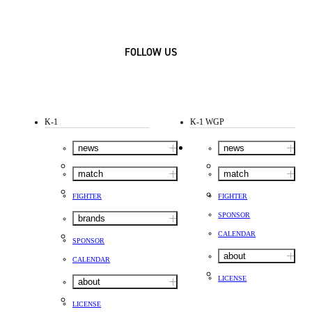
FOLLOW US
K-1
K-1 WGP
news
news
match
match
FIGHTER
FIGHTER
SPONSOR
brands
CALENDAR
SPONSOR
about
CALENDAR
LICENSE
about
LICENSE