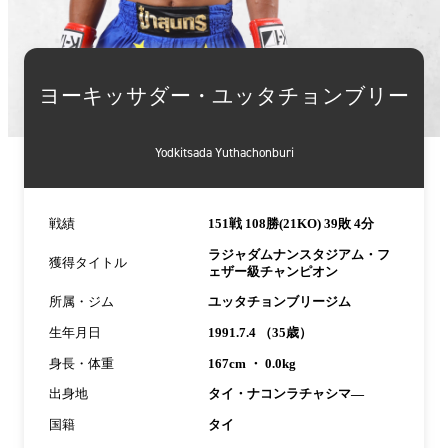
詳
細
ヨーキッサダー・ユッタチョンブリー
情
報
Yodkitsada Yuthachonburi
戦績
151戦 108勝(21KO) 39敗 4分
ラジャダムナンスタジアム・フ
獲得タイトル
ェザー級チャンピオン
所属・ジム
ユッタチョンブリージム
生年月日
1991.7.4 （35歳）
身長・体重
167cm ・ 0.0kg
出身地
タイ・ナコンラチャシマ―
国籍
タイ