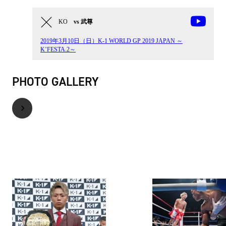
KO
vs 武尊
2019年3月10日（日）K-1 WORLD GP 2019 JAPAN ～
K’FESTA.2～
PHOTO GALLERY