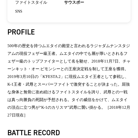
ファイトスタイル
サウスポー
SNS
PROFILE
500年の歴史を持つムエタイの殿堂と言われるラジャダムナンスタジ
アムの現役フェザー級王者。ムエタイの中でも層が厚いとされるフ
ェザー級のトップファイターとして名を馳せ、2018年11月7日、チャ
ーンキット・オー.ピモンシーとの王座決定戦を制して王座を獲得。
2019年3月10日の「K'FESTA.2」に現役ムエタイ王者として参戦し、
K-1王者・武尊とスーパーファイトで激突することが決まった。屈強
な身体と無骨に攻め続けるファイトスタイルを誇り、武尊との一戦
は真っ向勝負の死闘が予想される。タイの威信をかけて、ムエタイ
の頂点に立つ男が“K-1のカリスマ”武尊に襲い掛かる。［2018年12月
27日現在］
BATTLE RECORD