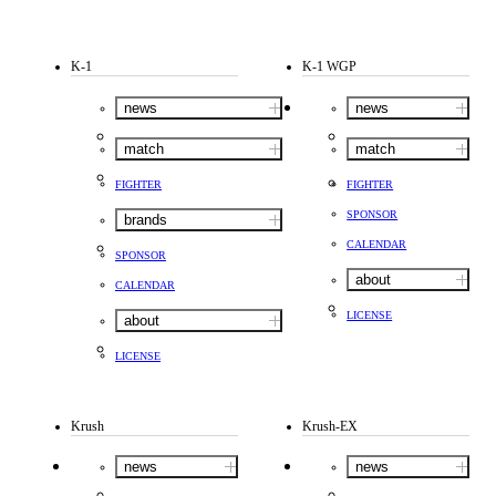
K-1
K-1 WGP
news
news
match
match
FIGHTER
FIGHTER
SPONSOR
brands
CALENDAR
SPONSOR
about
CALENDAR
LICENSE
about
LICENSE
Krush
Krush-EX
news
news