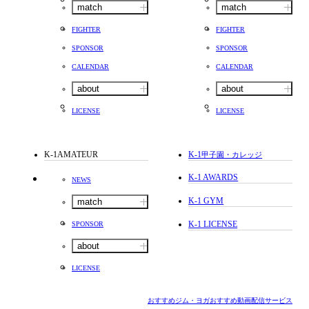
match
match
FIGHTER
FIGHTER
SPONSOR
SPONSOR
CALENDAR
CALENDAR
about
about
LICENSE
LICENSE
K-1AMATEUR
K-1
甲子園・カレッジ
K-1 AWARDS
NEWS
K-1 GYM
match
K-1 LICENSE
SPONSOR
about
LICENSE
おすすめジム・ヨガ
おすすめ動画配信サービス