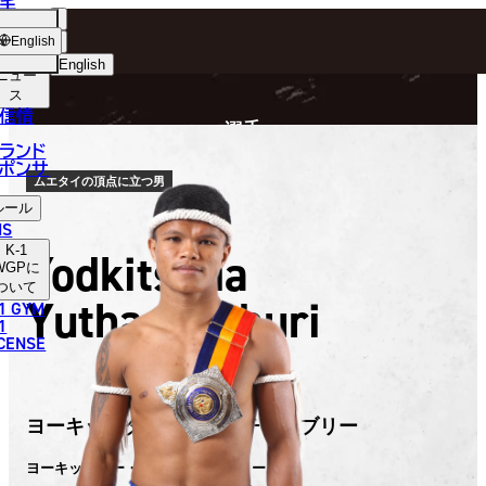
手
FIGHTER
ショッ
English
プ
English
ニュー
ス
日本語
P
信情
選手
English
ランド
ポンサ
한국어
ムエタイの頂点に立つ男
ルール
中文（简体）
NS
K-1
Yodkitsada
中文（繁體）
WGP
に
ついて
Yuthachonburi
1 GYM
ไทย
1
ICENSE
العربية
ヨーキッサダー・ユッタチョンブリー
ヨーキッサダー・ユッタチョンブリー