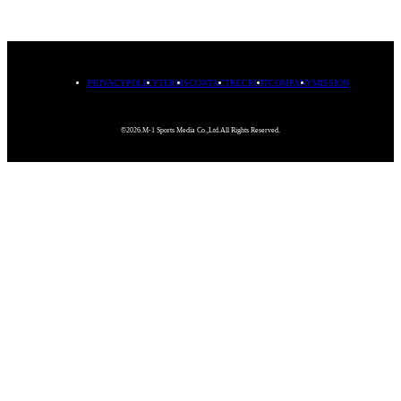
PRIVACYPOLICY
TERMS
CONTACT
RECRUIT
COMPANY
MISSION
©2026.M-1 Sports Media Co.,Ltd.All Rights Reserved.