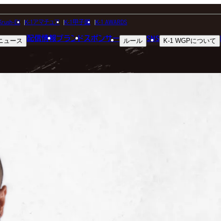
FIGHTER
Krush-EX
K-1アマチュア
K-1甲子園
K-1 AWARDS
配信情報
ブランド
スポンサー
SNS
ニュース
ルール
K-1 WGP
について
選手