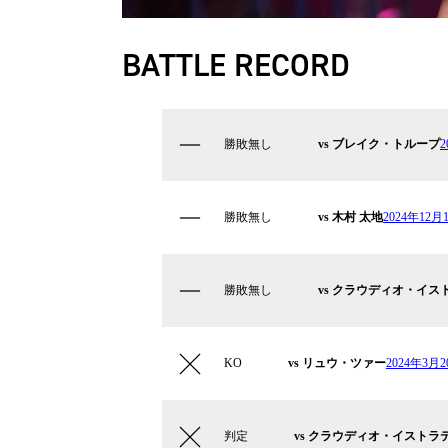
BATTLE RECORD
勝敗無し
vs ブレイク・トループ
勝敗無し
vs 木村 太地
2024年12⽉
勝敗無し
vs クラウディオ・イス
KO
vs リュウ・ツァー
2024年3月2
判定
vs クラウディオ・イストラ