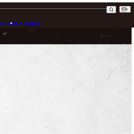
K-1 GYM
K-1 LICENSE