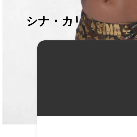
シナ・カリミアン
詳
細
情
報