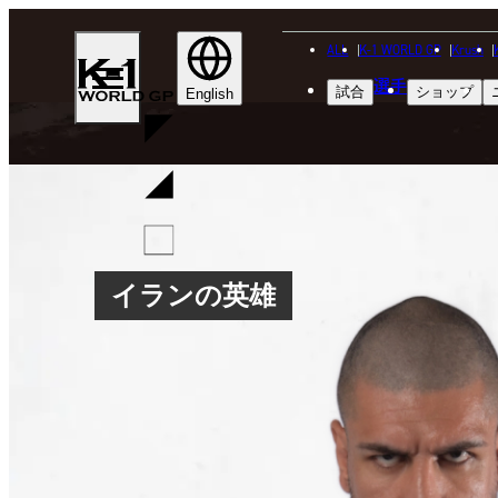
ALL
K-1 WORLD GP
Krush
K-
選手
試合
ショップ
1
English
WGP
イランの英雄