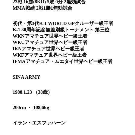
23戦 16勝(8KO) 5敗 0分 2無効試合
MMA戦績 2戦1勝1無効試合
初代・第3代K-1 WORLD GPクルーザー級王者
K-1 30周年記念無差別級トーナメント 第三位
WKNアマチュア世界ヘビー級王者
WKUアマチュア世界ヘビー級王者
IKNアマチュア世界ヘビー級王者
WKFアマチュア世界ヘビー級王者
IFMAアマチュア・ムエタイ世界ヘビー級王者
SINA ARMY
1988.1.23 （38歳）
総合トップ
K-1 WGP
200cm ・ 108.6kg
Krush
Krush-EX
K-1
アマチュ
K-1
甲子園・
イラン・エスファハーン
K-1 AWAR
K-