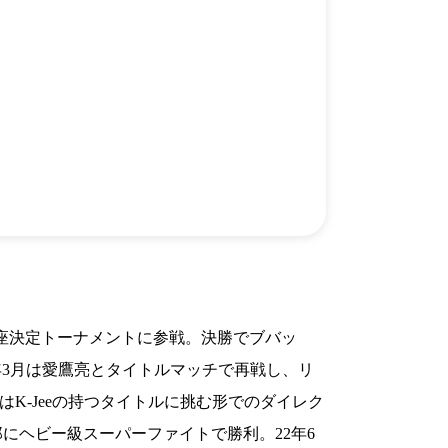
）
Facebook(JP)
チケッ
X(En)
）
Instagram(EN)
ポスタ
Youtube(EN)
Podcast(EN)
真）
weibo(CH)
画）
Official site(EN)
-1ジ
ァンクラ
K-1 WGP
とは
■ ガールズ
K-
ガール
1
ズ
公式ルー
王座決定トーナメントに参戦。決勝でブバッ
年3月は愛鷹亮とタイトルマッチで再戦し、リ
月はK-Jeeの持つタイトルに挑む形でのダイレク
にヘビー級スーパーファイトで勝利。22年6