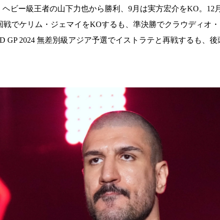
試合日程
キック・ヘビー級王者の山下力也から勝利、9月は実方宏介をKO。1
試合結果
ト一回戦でケリム・ジェマイをKOするも、準決勝でクラウディオ・
RLD GP 2024 無差別級アジア予選でイストラテと再戦する
］
チケット
グッズ
全て
イベント
トピックス
メディア
チケット・グッズ
読みもの
コラム