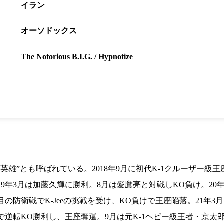
1.SHOP
ズ
イラン
K-
（
1.SHOP
ト
ギャラリー（
オーソドックス
ー）
ギャラリー（写
ギャラリー（動
The Notorious B.I.G. / Hypnotize
K-1
（K
GYM
ム）
K-
（フ
1.CLUB
ブ）
K-1 WGP
ル
英雄”とも呼ばれている。2018年9月に初代K-1クルーザー級
9年3月は加藤久輝に勝利。8月は愛鷹亮と対戦しKO負け。20
の防衛戦でK-Jeeの挑戦を受け、KO負けで王座陥落。21年3
逆転KO勝利し、王座奪還。9月は元K-1ヘビー級王者・京太郎