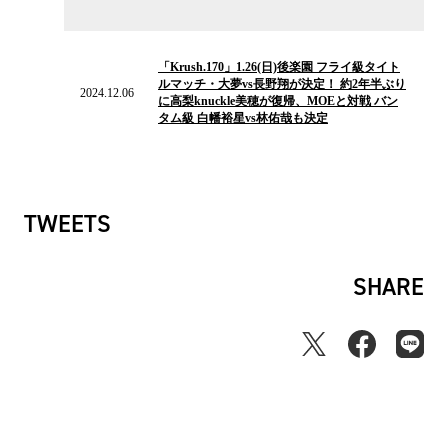
2024.12.06
の
「Krush.170」1.26(日)後楽園 フライ級タイト
ニ
ルマッチ・大夢vs長野翔が決定！ 約2年半ぶり
ュ
2024.12.06
に高梨knuckle美穂が復帰、MOEと対戦 バン
ー
タム級 白幡裕星vs林佑哉も決定
ス
TWEETS
SHARE