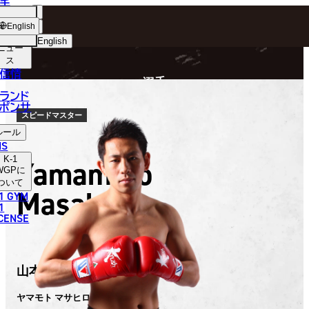
手
FIGHTER
ショッ
English
プ
English
ニュー
ス
日本語
P
信情
選手
English
ランド
ポンサ
한국어
スピードマスター
ルール
中文（简体）
NS
K-1
Yamamoto
中文（繁體）
WGP
に
ついて
Masahiro
1 GYM
ไทย
1
ICENSE
العربية
山本 真弘
ヤマモト マサヒロ