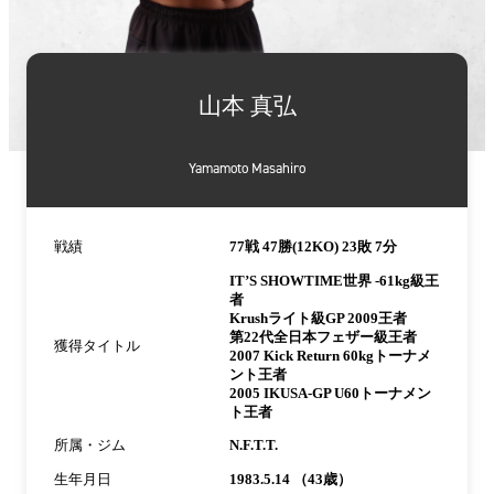
詳
細
山本 真弘
情
報
Yamamoto Masahiro
戦績
77戦 47勝(12KO) 23敗 7分
IT’S SHOWTIME世界 -61kg級王
者
Krushライト級GP 2009王者
第22代全日本フェザー級王者
獲得タイトル
2007 Kick Return 60kgトーナメ
ント王者
2005 IKUSA-GP U60トーナメン
ト王者
所属・ジム
N.F.T.T.
生年月日
1983.5.14 （43歳）