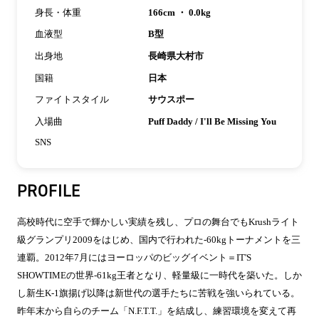
身長・体重
166cm ・ 0.0kg
血液型
B型
出身地
長崎県大村市
国籍
日本
ファイトスタイル
サウスポー
入場曲
Puff Daddy / I'll Be Missing You
SNS
PROFILE
高校時代に空手で輝かしい実績を残し、プロの舞台でもKrushライト
級グランプリ2009をはじめ、国内で行われた-60kgトーナメントを三
連覇。2012年7月にはヨーロッパのビッグイベント＝IT'S
SHOWTIMEの世界-61kg王者となり、軽量級に一時代を築いた。しか
し新生K-1旗揚げ以降は新世代の選手たちに苦戦を強いられている。
昨年末から自らのチーム「N.F.T.T.」を結成し、練習環境を変えて再