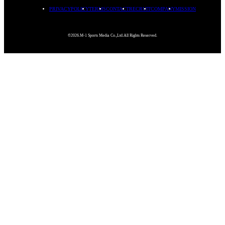
PRIVACYPOLICY
TERMS
CONTACT
RECRUIT
COMPANY
MISSION
©2026.M-1 Sports Media Co.,Ltd.All Rights Reserved.