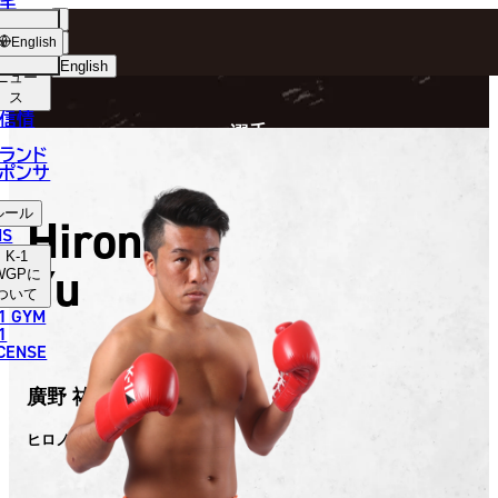
手
FIGHTER
ショッ
English
プ
English
ニュー
ス
日本語
P
信情
選手
English
ランド
ポンサ
한국어
ルール
Hirono
中文（简体）
NS
K-1
Yu
中文（繁體）
WGP
に
ついて
1 GYM
ไทย
1
ICENSE
العربية
廣野 祐
ヒロノ ユウ