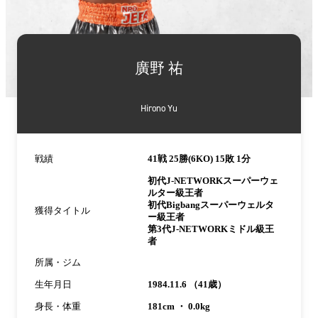
詳
細
廣野 祐
情
報
Hirono Yu
戦績
41戦 25勝(6KO) 15敗 1分
初代J-NETWORKスーパーウェ
ルター級王者
初代Bigbangスーパーウェルタ
獲得タイトル
ー級王者
第3代J-NETWORKミドル級王
者
所属・ジム
生年月日
1984.11.6 （41歳）
身長・体重
181cm ・ 0.0kg