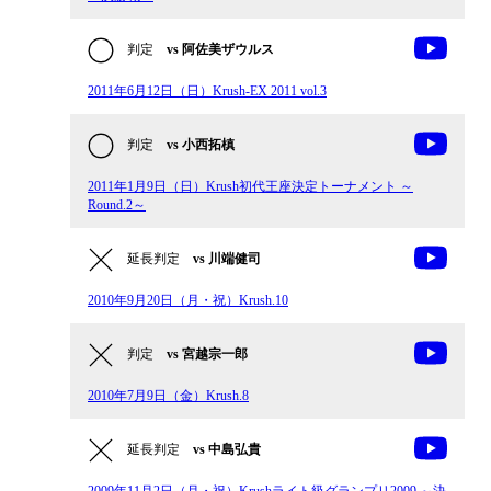
判定
vs 阿佐美ザウルス
2011年6月12日（日）Krush-EX 2011 vol.3
判定
vs 小西拓槙
2011年1月9日（日）Krush初代王座決定トーナメント ～
Round.2～
延長判定
vs 川端健司
2010年9月20日（月・祝）Krush.10
判定
vs 宮越宗一郎
2010年7月9日（金）Krush.8
延長判定
vs 中島弘貴
2009年11月2日（月・祝）Krushライト級グランプリ2009 ～決