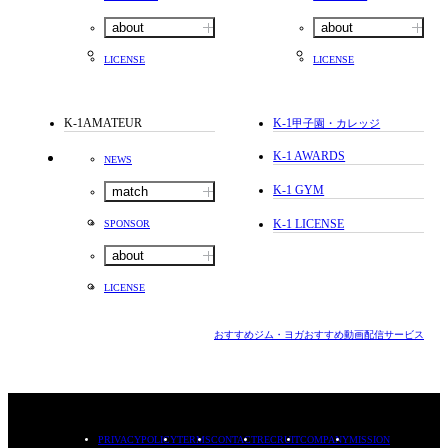
about
about
LICENSE
LICENSE
K-1AMATEUR
K-1
甲子園・カレッジ
K-1 AWARDS
NEWS
K-1 GYM
match
K-1 LICENSE
SPONSOR
about
LICENSE
おすすめジム・ヨガ
おすすめ動画配信サービス
PRIVACYPOLICY
TERMS
CONTACT
RECRUIT
COMPANY
MISSION