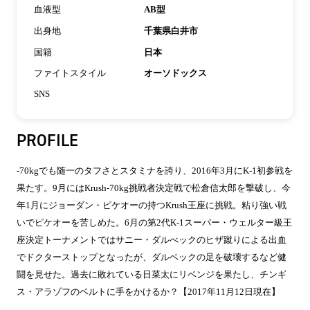
血液型
AB型
出身地
千葉県白井市
国籍
日本
ファイトスタイル
オーソドックス
SNS
PROFILE
-70kgでも随一のタフさとスタミナを誇り、2016年3月にK-1初参戦を
果たす。9月にはKrush-70kg挑戦者決定戦で松倉信太郎を撃破し、今
年1月にジョーダン・ピケオーの持つKrush王座に挑戦。粘り強い戦
いでピケオーを苦しめた。6月の第2代K-1スーパー・ウェルター級王
座決定トーナメントではサニー・ダルべックのヒザ蹴りによる出血
でドクターストップとなったが、ダルベックの足を破壊するなど健
闘を見せた。過去に敗れている日菜太にリベンジを果たし、チンギ
ス・アラゾフのベルトに手をかけるか？【2017年11月12日現在】