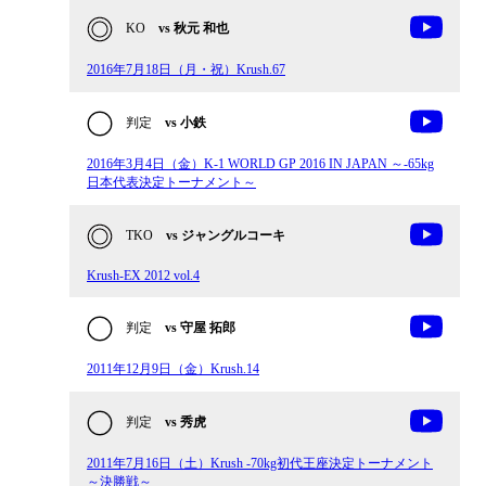
KO
vs 秋元 和也
2016年7月18日（月・祝）Krush.67
判定
vs 小鉄
2016年3月4日（金）K-1 WORLD GP 2016 IN JAPAN ～-65kg
日本代表決定トーナメント～
TKO
vs ジャングルコーキ
Krush-EX 2012 vol.4
判定
vs 守屋 拓郎
2011年12月9日（金）Krush.14
判定
vs 秀虎
2011年7月16日（土）Krush -70kg初代王座決定トーナメント
～決勝戦～