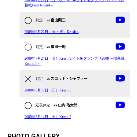
勝戦Final Round～
判定
vs 蜜山剛三
2009年9月22日（火・祝）Krush.4
判定
vs 横田一則
2009年7月24日（金）Krushライト級グランプリ2009 ～開幕戦
Round.1～
判定
vs スコット・シャファー
2009年5月17日（日）Krush.3
延長判定
vs 山内 佑太郎
2009年3月14日（土）Krush.2
PHOTO GALLERY