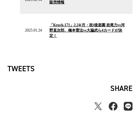
販売情報
ュ
ー
ス
2025.01.24
の
「Krush.171」2.24(月・祝)後楽園 岩尾力vs河
ニ
2025.01.24
野直次郎、橋本雷汰vs大脇武ら4カードが決
ュ
定！
ー
ス
TWEETS
SHARE