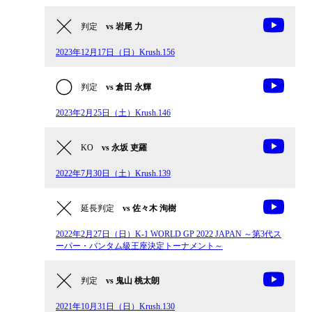
判定
vs 岩尾 力
2023年12月17日（日）Krush.156
判定
vs 倉田 永輝
2023年2月25日（土）Krush.146
KO
vs 永坂 吏羅
2022年7月30日（土）Krush.139
延長判定
vs 佐々木 洵樹
2022年2月27日（日）K-1 WORLD GP 2022 JAPAN ～第3代ス
ーパー・バンタム級王座決定トーナメント～
判定
vs 鬼山 桃太朗
2021年10月31日（日）Krush.130