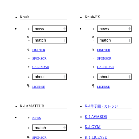
Krush
Krush-EX
news
news
match
match
FIGHTER
FIGHTER
SPONSOR
SPONSOR
CALENDAR
CALENDAR
about
about
LICENSE
LICENSE
K-1AMATEUR
K-1
甲子園・カレッジ
K-1 AWARDS
NEWS
K-1 GYM
match
K-1 LICENSE
SPONSOR