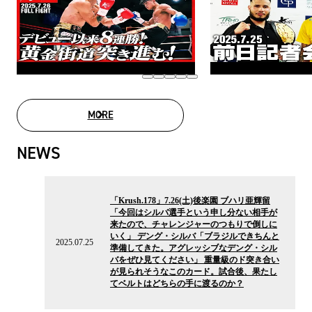
MORE
MOVIE LIST
NEWS
2025.07.25
の
「Krush.178」7.26(土)後楽園 ブハリ亜輝留
ニ
「今回はシルバ選手という申し分ない相手が
ュ
来たので、チャレンジャーのつもりで倒しに
ー
いく」 デング・シルバ「ブラジルできちんと
ス
2025.07.25
準備してきた。アグレッシブなデング・シル
バをぜひ見てください」 重量級のド突き合い
が見られそうなこのカード。試合後、果たし
てベルトはどちらの手に渡るのか？