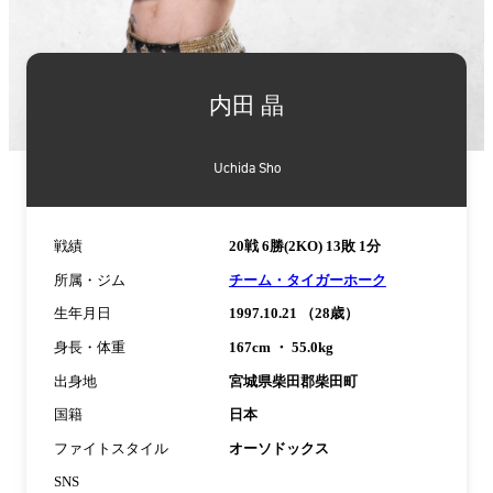
詳
細
内田 晶
情
報
Uchida Sho
戦績
20戦 6勝(2KO) 13敗 1分
所属・ジム
チーム・タイガーホーク
生年月日
1997.10.21 （28歳）
身長・体重
167cm ・ 55.0kg
出身地
宮城県柴田郡柴田町
国籍
日本
ファイトスタイル
オーソドックス
SNS