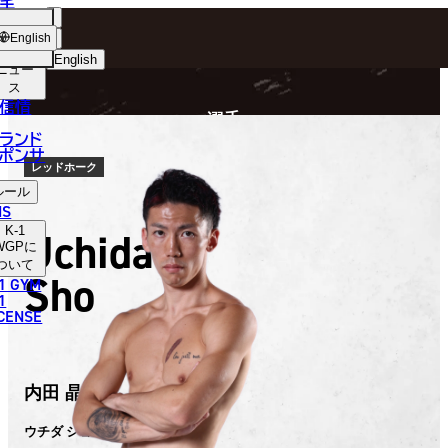
手
FIGHTER
ショッ
English
プ
English
ニュー
ス
日本語
P
信情
選手
English
ランド
ポンサ
한국어
レッドホーク
ルール
中文（简体）
NS
K-1
Uchida
中文（繁體）
WGP
に
ついて
Sho
1 GYM
ไทย
1
ICENSE
العربية
内田 晶
ウチダ ショウ