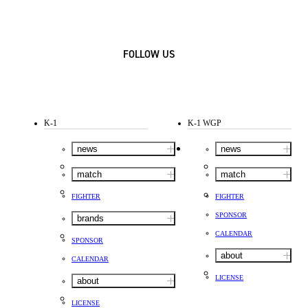
FOLLOW US
K-1
K-1 WGP
news
news
match
match
FIGHTER
FIGHTER
SPONSOR
brands
CALENDAR
SPONSOR
about
CALENDAR
LICENSE
about
LICENSE