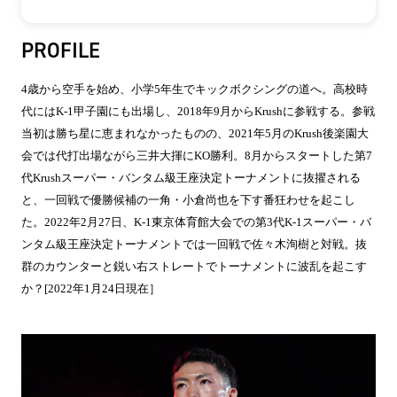
PROFILE
4歳から空手を始め、小学5年生でキックボクシングの道へ。高校時
代にはK-1甲子園にも出場し、2018年9月からKrushに参戦する。参戦
当初は勝ち星に恵まれなかったものの、2021年5月のKrush後楽園大
会では代打出場ながら三井大揮にKO勝利。8月からスタートした第7
代Krushスーパー・バンタム級王座決定トーナメントに抜擢される
と、一回戦で優勝候補の一角・小倉尚也を下す番狂わせを起こし
た。2022年2月27日、K-1東京体育館大会での第3代K-1スーパー・バ
ンタム級王座決定トーナメントでは一回戦で佐々木洵樹と対戦。抜
群のカウンターと鋭い右ストレートでトーナメントに波乱を起こす
か？[2022年1月24日現在］