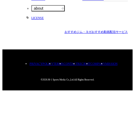
about
LICENSE
おすすめジム・ヨガ
おすすめ動画配信サービス
PRIVACYPOLICY
TERMS
CONTACT
RECRUIT
COMPANY
MISSION
©2026.M-1 Sports Media Co.,Ltd.All Rights Reserved.