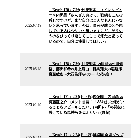
2025.07.18
の
「Krush.178」7.26(土)後楽園 ＜インタビュ
ニ
ー＞内田晶「さんざん負けて、戦績もこんな
ュ
感じですけど、まだ自分はこんなもんじゃな
ー
2025.07.18
いと思っています。今回、自分が勝つと予想
ス
している人は少ないと思いますけど、そうい
うのをひっくり返してここまで来たと思って
いるので、自分に注目してほしい」
2025.06.18
の
「Krush.178」7.26(土)後楽園 内田晶vs村田健
ニ
2025.06.18
悟、藤田和希vs井上海山、目黒翔大vs稲垣澪、
ュ
齋藤紘也vs大石昌輝ら6カードが決定！
ー
ス
2025.02.19
の
「Krush.171」2.24(月・祝)後楽園 内田晶 vs
ニ
齊藤龍之介コメント公開！「-55kgには俺がい
ュ
2025.02.19
ることをアピールしたい」(内田)vs「格闘技に
ー
懸けている気持ちを伝えたい」(齊藤)
ス
2025.02.14
の
「Krush.171」2.24(月・祝)後楽園 会場グッズ
ニ
2025.02.14