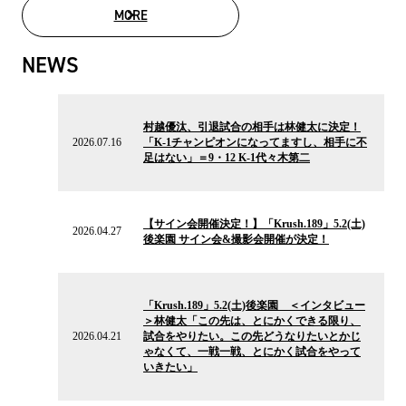
MORE
MOVIE LIST
NEWS
2026.07.16
の
村越優汰、引退試合の相手は林健太に決定！
ニ
2026.07.16
「K-1チャンピオンになってますし、相手に不
ュ
足はない」＝9・12 K-1代々木第二
ー
ス
2026.04.27
の
【サイン会開催決定！】「Krush.189」5.2(土)
ニ
2026.04.27
後楽園 サイン会&撮影会開催が決定！
ュ
ー
ス
2026.04.21
の
「Krush.189」5.2(土)後楽園 ＜インタビュー
ニ
＞林健太「この先は、とにかくできる限り、
ュ
2026.04.21
試合をやりたい。この先どうなりたいとかじ
ー
ゃなくて、一戦一戦、とにかく試合をやって
ス
いきたい」