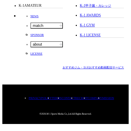
K-1AMATEUR
K-1
甲子園・カレッジ
K-1 AWARDS
NEWS
K-1 GYM
match
K-1 LICENSE
SPONSOR
about
LICENSE
おすすめジム・ヨガ
おすすめ動画配信サービス
PRIVACYPOLICY
TERMS
CONTACT
RECRUIT
COMPANY
MISSION
©2026.M-1 Sports Media Co.,Ltd.All Rights Reserved.