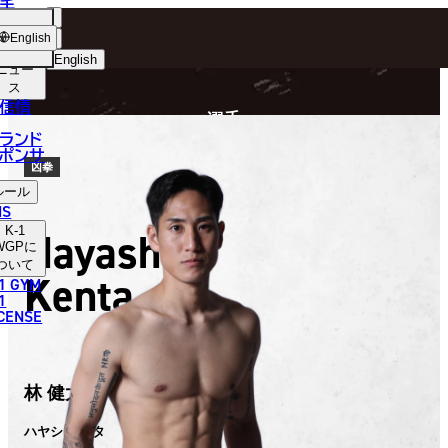
手
FIGHTER
ショッ
English
プ
English
ニュー
ス
日本語
P
信情
選手
English
ランド
ポンサ
한국어
凶拳
ルール
中文（简体）
NS
K-1
Hayashi
中文（繁體）
WGP
に
ついて
Kenta
1 GYM
ไทย
1
ICENSE
العربية
林 健太
ハヤシ ケンタ