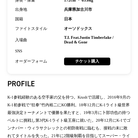
身長・体重
172cm ・ 63.0kg
出身地
兵庫県加古川市
国籍
日本
ファイトスタイル
オーソドックス
T.I. Feat.Justin Timberlake /
入場曲
Dead & Gone
SNS
オーダーフォーム
チケット購入
PROFILE
K-1参戦経験のある空手家の父を持つ。Krushで活躍し、2016年9月の
K-1初参戦で“狂拳”竹内裕二にKO勝利。18年12月にK-1ライト級世界
最強決定トーナメントで優勝を果たすと、19年3月に卜部功也の持つ
ベルトに挑戦し第3代K-1ライト級王座に就いた。20年12月にK-1でゴ
ンナパー・ウィラサクレックとの初防衛戦に臨むも、接戦の末に敗
れてタイトルを失った。21年に2階級制覇を目指してスーパー・ライ