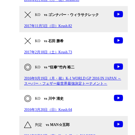
KO
vs ゴンナパー・ウィラサクレック
2017年11月5日（日）Krush.82
KO
vs 石田 勝希
2017年2月18日（土）Krush.73
KO
vs “狂拳”竹内 裕二
2016年9月19日（月・祝）K-1 WORLD GP 2016 IN JAPAN ～
スーパー・フェザー級世界最強決定トーナメント～
KO
vs 川中 清史
2016年3月20日（日）Krush.64
判定
vs MAN☆五郎