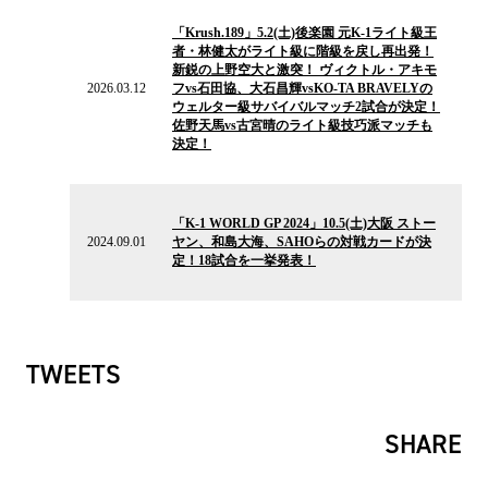
2026.03.12
の
「Krush.189」5.2(土)後楽園 元K-1ライト級王
ニ
者・林健太がライト級に階級を戻し再出発！
ュ
新鋭の上野空大と激突！ ヴィクトル・アキモ
ー
2026.03.12
フvs石田協、大石昌輝vsKO-TA BRAVELYの
ス
ウェルター級サバイバルマッチ2試合が決定！
佐野天馬vs古宮晴のライト級技巧派マッチも
決定！
2024.09.01
の
「K-1 WORLD GP 2024」10.5(土)大阪 ストー
ニ
2024.09.01
ヤン、和島大海、SAHOらの対戦カードが決
ュ
定！18試合を一挙発表！
ー
ス
TWEETS
SHARE