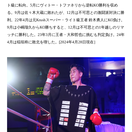
ト級に転向。5月にヴィトー・トファネリから逆転KO勝利を収め
る。9月は佐々木大蔵に敗れたが、12月は不可思との激闘派対決に勝
利。22年4月は元Krushスーパー・ライト級王者 鈴木勇人にKO負け。
9月は小嶋瑠久からKO勝ちすると、12月は不可思との1年越しのリマ
ッチに勝利した。23年3月に王者・大和哲也に挑むも判定負け。24年
4月は稲垣柊に敗北を喫した。[2024年4月28日現在］