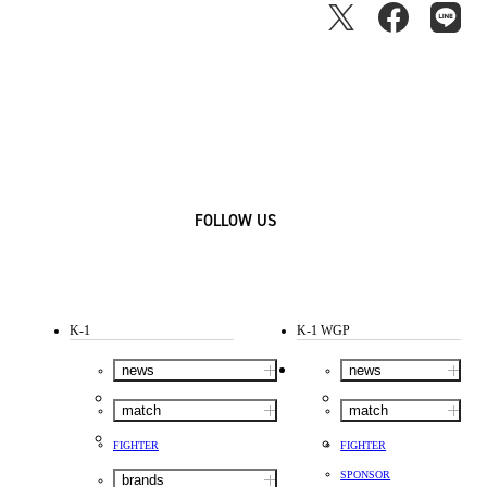
FOLLOW US
K-1
K-1 WGP
news
news
match
match
FIGHTER
FIGHTER
SPONSOR
brands