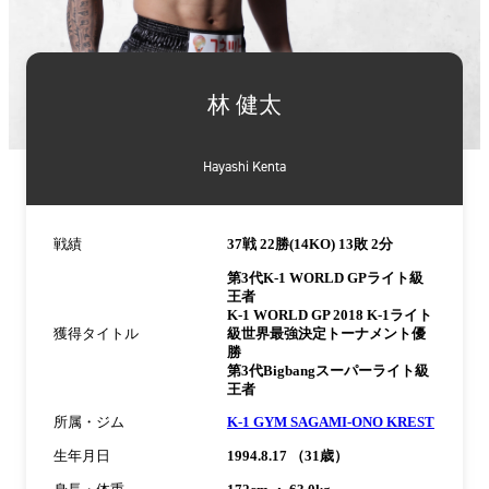
詳
細
林 健太
情
報
Hayashi Kenta
戦績
37戦 22勝(14KO) 13敗 2分
第3代K-1 WORLD GPライト級
王者
K-1 WORLD GP 2018 K-1ライト
獲得タイトル
級世界最強決定トーナメント優
勝
第3代Bigbangスーパーライト級
王者
所属・ジム
K-1 GYM SAGAMI-ONO KREST
生年月日
1994.8.17 （31歳）