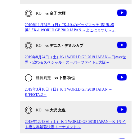
KO
vs 金子 大輝
2019年11月24日（日）“K-1冬のビッグマッチ 第1弾 横
浜”「K-1 WORLD GP 2019 JAPAN ～よこはまつり～」
KO
vs デニス・デミルカプ
2019年8月24日（土）K-1 WORLD GP 2019 JAPAN～日本vs世
界・5対5＆スペシャル・スーパーファイトin大阪～
延長判定
vs 卜部 功也
2019年3月10日（日）K-1 WORLD GP 2019 JAPAN ～
K’FESTA.2～
KO
vs 大沢 文也
2018年12月8日（土） K-1 WORLD GP 2018 JAPAN～K-1ライ
ト級世界最強決定トーナメント～