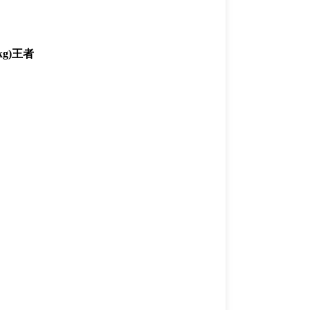
g)王者
一覧
X(JP)
X(Krush)
X(アマチュア大会)
ア
Instagram(JP)
カレッジ
TikTok(JP)
DS
LINE(JP)
（グッ
Youtube(JP)