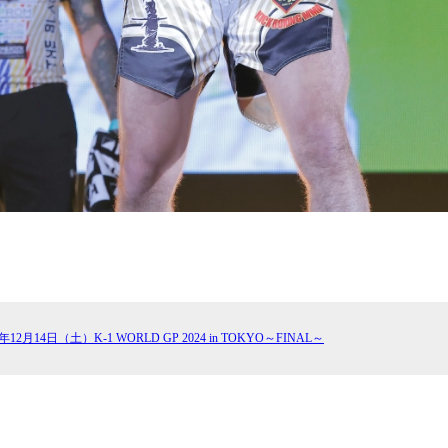
4年12⽉14⽇（土）K-1 WORLD GP 2024 in TOKYO～FINAL～