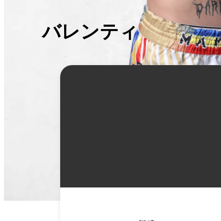
バレンティン・マヴ
詳
細
情
報