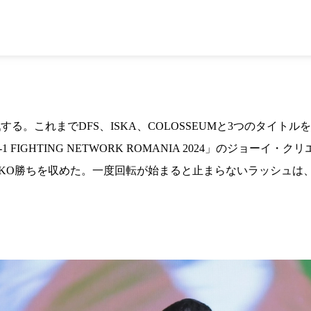
1.SHOP
ズ
K-
（
1.SHOP
ト
ギャラリー（
ー）
ギャラリー（写
ギャラリー（動
K-1
（K
GYM
ム）
K-
（フ
1.CLUB
ブ）
戦する。これまでDFS、ISKA、COLOSSEUMと3つのタイ
 FIGHTING NETWORK ROMANIA 2024」のジョー
O勝ちを収めた。一度回転が始まると止まらないラッシュは、まるで“
K-1 WGP
ル