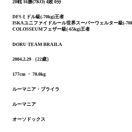
20戦 16勝(7KO) 4敗 0分
DFSミドル級(-70kg)王者
ISKAユニファイドルール世界スーパーウェルター級(-70k
COLOSSEUMフェザー級(-65kg)王者
DORU TEAM BRAILA
2004.2.29 （22歳）
177cm ・ 70.0kg
ルーマニア・ブライラ
総合トップ
K-1 WGP
ルーマニア
Krush
Krush-EX
K-1
アマチュ
オーソドックス
K-1
甲子園・
K-1 AWAR
K-