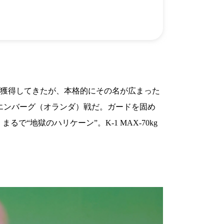
）
Facebook(JP)
チケッ
X(En)
）
Instagram(EN)
ポスタ
Youtube(EN)
Podcast(EN)
真）
weibo(CH)
画）
Official site(EN)
-1ジ
ァンクラ
トルを獲得してきたが、本格的にその名が広まった
K-1 WGP
とは
イ・クリエンバーグ（オランダ）戦だ。ガードを固め
■ ガールズ
K-
ガール
地獄のハリケーン”。K-1 MAX-70kg
1
ズ
公式ルー