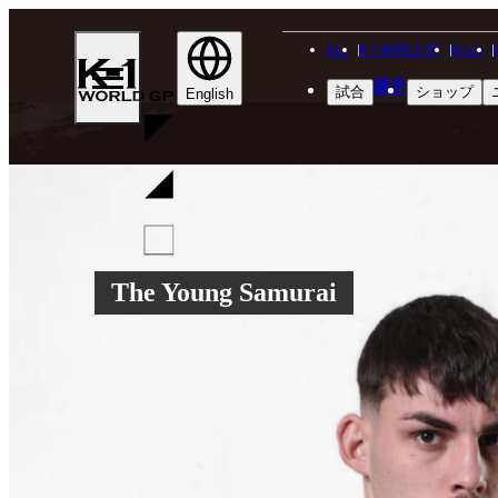
ALL
K-1 WORLD GP
Krush
K-
選手
試合
ショップ
1
English
WGP
The Young Samurai