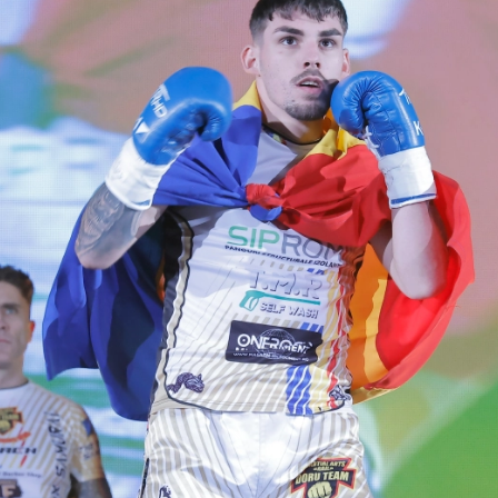
試合日程
試合結果
チケット
グッズ
全て
イベント
トピックス
メディア
チケット・グッズ
読みもの
コラム