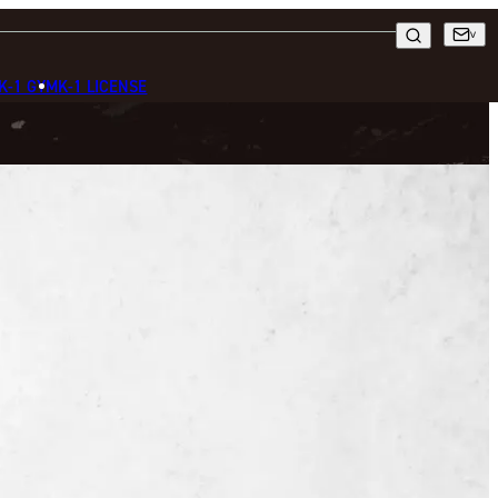
K-1 GYM
K-1 LICENSE