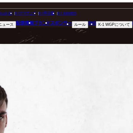
FIGHTER
Krush-EX
K-1アマチュア
K-1甲子園
K-1 AWARDS
配信情報
ブランド
スポンサー
SNS
ニュース
ルール
K-1 WGP
について
選手