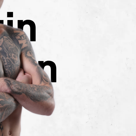
tin
din