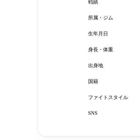
戦績
所属・ジム
生年月日
身長・体重
出身地
国籍
ファイトスタイル
SNS