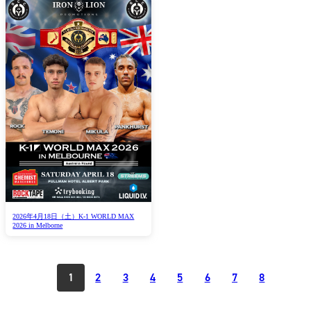
2026年4月18日（土）K-1 WORLD MAX
2026 in Melborne
1
2
3
4
5
6
7
8