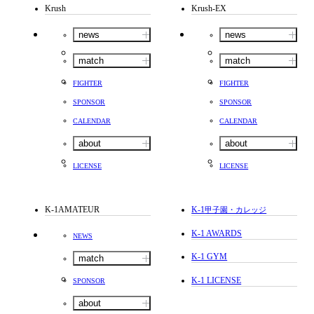
Krush
Krush-EX
news
news
match
match
FIGHTER
FIGHTER
SPONSOR
SPONSOR
CALENDAR
CALENDAR
about
about
LICENSE
LICENSE
K-1AMATEUR
K-1
甲子園・カレッジ
K-1 AWARDS
NEWS
K-1 GYM
match
K-1 LICENSE
SPONSOR
about