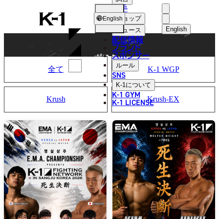
選手
POSTER
K-
ショップ
English
1
English
ニュース
配信情報
日本語
ブランド
スポンサー
ポスター
English
ルール
全て
K-1 WGP
SNS
한국어
K-1
について
K-1 GYM
Krush
Krush-EX
中文（简体
K-1 LICENSE
中文（繁體
ไทย
العربية