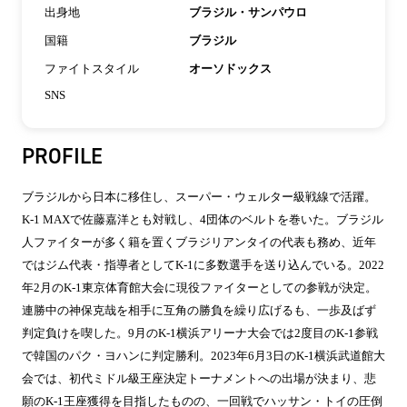
出身地
ブラジル・サンパウロ
国籍
ブラジル
ファイトスタイル
オーソドックス
SNS
PROFILE
ブラジルから日本に移住し、スーパー・ウェルター級戦線で活躍。
K-1 MAXで佐藤嘉洋とも対戦し、4団体のベルトを巻いた。ブラジル
人ファイターが多く籍を置くブラジリアンタイの代表も務め、近年
ではジム代表・指導者としてK-1に多数選手を送り込んでいる。2022
年2月のK-1東京体育館大会に現役ファイターとしての参戦が決定。
連勝中の神保克哉を相手に互角の勝負を繰り広げるも、一歩及ばず
判定負けを喫した。9月のK-1横浜アリーナ大会では2度目のK-1参戦
で韓国のパク・ヨハンに判定勝利。2023年6月3日のK-1横浜武道館大
会では、初代ミドル級王座決定トーナメントへの出場が決まり、悲
願のK-1王座獲得を目指したものの、一回戦でハッサン・トイの圧倒