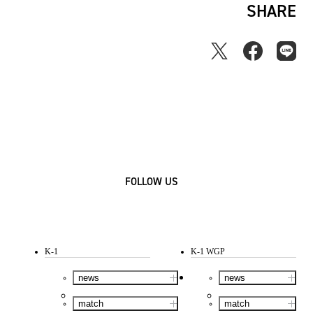
SHARE
FOLLOW US
K-1
K-1 WGP
news
news
match
match