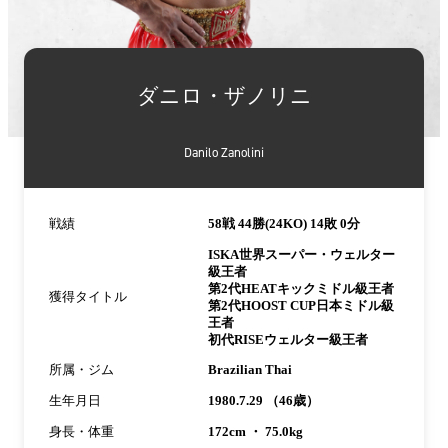
詳
細
ダニロ・ザノリニ
情
報
Danilo Zanolini
戦績
58戦 44勝(24KO) 14敗 0分
ISKA世界スーパー・ウェルター
級王者
第2代HEATキックミドル級王者
獲得タイトル
第2代HOOST CUP日本ミドル級
王者
初代RISEウェルター級王者
所属・ジム
Brazilian Thai
生年月日
1980.7.29 （46歳）
身長・体重
172cm ・ 75.0kg