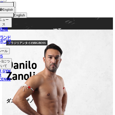
手
FIGHTER
ショッ
English
プ
English
ニュー
日本語
ス
信情
選手
English
ランド
ポンサ
한국어
ブラジリアンタイのBIGBOSS
ルール
中文（简体）
NS
Danilo
-1
につ
中文（繁體）
いて
1 GYM
Zanolini
ไทย
1
ICENSE
العربية
ダニロ・ザノリニ