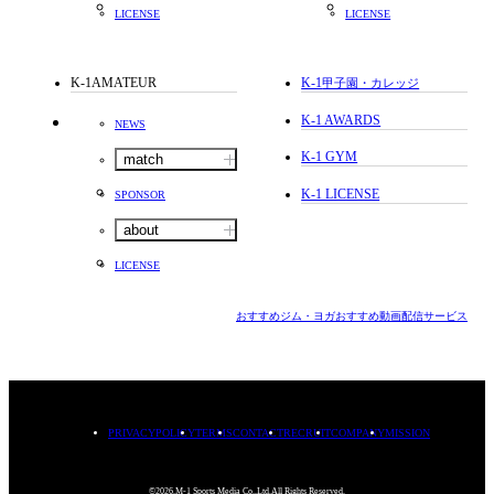
LICENSE
LICENSE
K-1AMATEUR
K-1
甲子園・カレッジ
K-1 AWARDS
NEWS
K-1 GYM
match
K-1 LICENSE
SPONSOR
about
LICENSE
おすすめジム・ヨガ
おすすめ動画配信サービス
PRIVACYPOLICY
TERMS
CONTACT
RECRUIT
COMPANY
MISSION
©2026.M-1 Sports Media Co.,Ltd.All Rights Reserved.