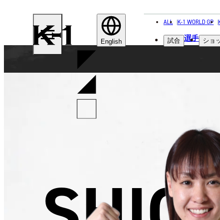
ALL
K-1 WORLD GP
K-
選手
試合
ショ
1
English
SHIO