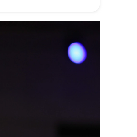
）
Facebook(JP)
チケッ
X(En)
）
Instagram(EN)
ポスタ
Youtube(EN)
Podcast(EN)
真）
weibo(CH)
画）
Official site(EN)
-1ジ
ァンクラ
K-1
の理念
K-1
とは
K-1 WGP
とは
Krush
とは
Krush-EX
とは
K-1
アマチュアとは
公式ルー
K-
甲子園・カレッジ
1
とは
ルール
K-1 AWARDS
とは
公式ルー
■ ガールズ
ガールズ一
アルー
覧
K-
ガール
カレッジ
1
ズ
Krush
ガー
ルズ