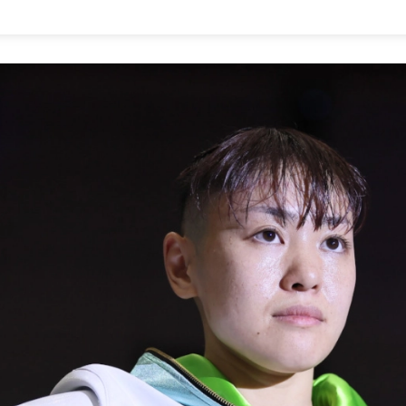
1.SHOP
ズ
K-
（
1.SHOP
ト
ギャラリー（
ー）
ギャラリー（写
ギャラリー（動
K-1
（K
GYM
ム）
K-
（フ
1.CLUB
ブ）
K-1 WGP
ル
Krush公式
Krush-EX
ル
K-1アマチュ
ル
K-1甲子園・
ルール