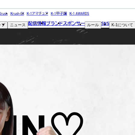
FIGHTER
Krush
Krush-EX
K-1アマチュア
K-1甲子園
K-1 AWARDS
配信情報
ブランド
スポンサー
SNS
ップ
ニュース
ルール
K-1
について
選手
RIN♡