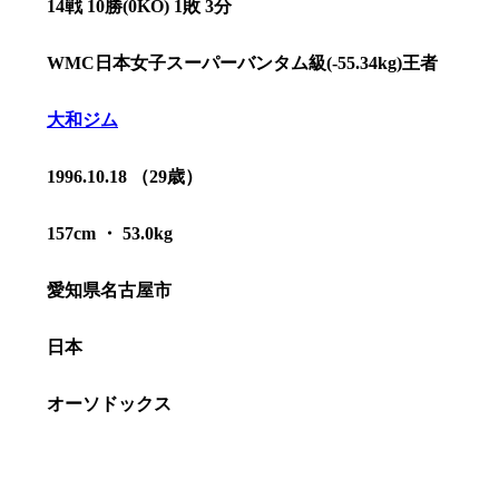
14戦 10勝(0KO) 1敗 3分
WMC日本女子スーパーバンタム級(-55.34kg)王者
大和ジム
1996.10.18 （29歳）
157cm ・ 53.0kg
愛知県名古屋市
日本
総合トップ
K-1 WGP
Krush
オーソドックス
Krush-EX
K-1
アマチュ
K-1
甲子園・
K-1 AWAR
K-