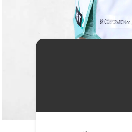
詳
細
情
報