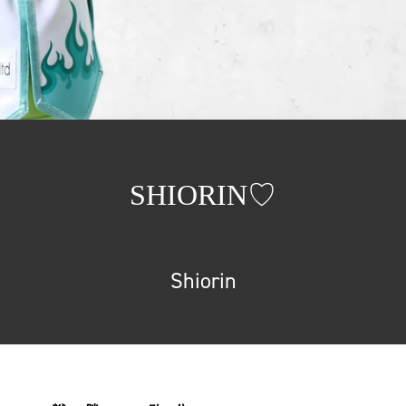
SHIORIN♡
Shiorin