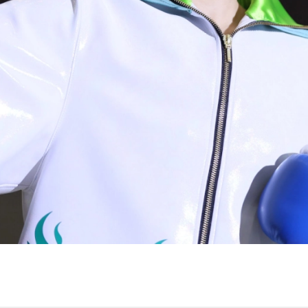
試合日程
試合結果
チケット
グッズ
全て
イベント
トピックス
メディア
チケット・グッズ
読みもの
コラム