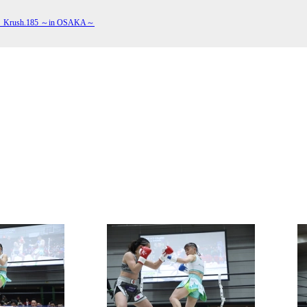
rush.185 ～in OSAKA～