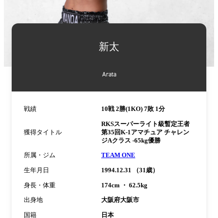
詳
細
新太
情
報
Arata
戦績
10戦 2勝(1KO) 7敗 1分
RKSスーパーライト級暫定王者
獲得タイトル
第35回K-1アマチュア チャレン
ジAクラス -65kg優勝
所属・ジム
TEAM ONE
生年月日
1994.12.31 （31歳）
身長・体重
174cm ・ 62.5kg
出身地
大阪府大阪市
国籍
日本