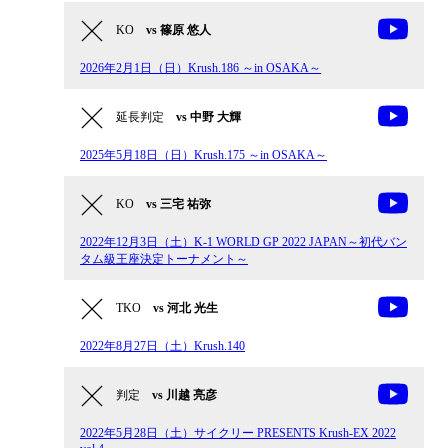
KO
vs 篠原 悠人
2026年2月1日（日）Krush.186 ～in OSAKA～
延長判定
vs 中野 大輝
2025年5月18日（日）Krush.175 ～in OSAKA～
KO
vs 三宅 祐弥
2022年12月3日（土）K-1 WORLD GP 2022 JAPAN～初代バン
タム級王座決定トーナメント～
TKO
vs 河北 光生
2022年8月27日（土）Krush.140
判定
vs 川越 亮彦
2022年5月28日（土）サイクリー PRESENTS Krush-EX 2022