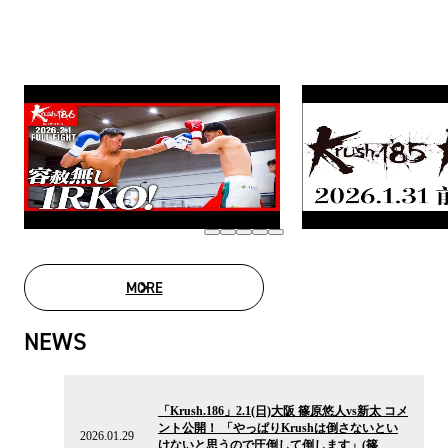
MORE
MOVIE LIST
NEWS
2026.01.29
の
「Krush.186」2.1(日)大阪 篠原悠人vs新太 コメ
ニ
ント公開！ 「やっぱりKrushは倒さないとい
ュ
2026.01.29
けないと思うので圧倒して倒します」(篠