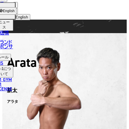
手
FIGHTER
ショッ
English
プ
English
ニュー
日本語
ス
信情
選手
English
ランド
ポンサ
한국어
Arata
ルール
中文（简体）
NS
-1
につ
中文（繁體）
いて
1 GYM
ไทย
1
ICENSE
新太
العربية
アラタ