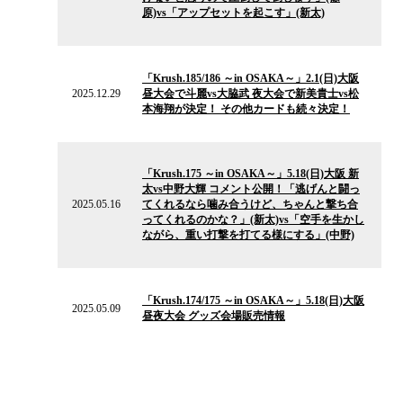
ー
原)vs「アップセットを起こす」(新太)
ス
2025.12.29
の
「Krush.185/186 ～in OSAKA～」2.1(日)大阪
ニ
2025.12.29
昼大会で斗麗vs大脇武 夜大会で新美貴士vs松
ュ
本海翔が決定！ その他カードも続々決定！
ー
ス
2025.05.16
の
「Krush.175 ～in OSAKA～」5.18(日)大阪 新
ニ
太vs中野大輝 コメント公開！「逃げんと闘っ
ュ
2025.05.16
てくれるなら噛み合うけど、ちゃんと撃ち合
ー
ってくれるのかな？」(新太)vs「空手を生かし
ス
ながら、重い打撃を打てる様にする」(中野)
2025.05.09
の
「Krush.174/175 ～in OSAKA～」5.18(日)大阪
ニ
2025.05.09
昼夜大会 グッズ会場販売情報
ュ
ー
ス