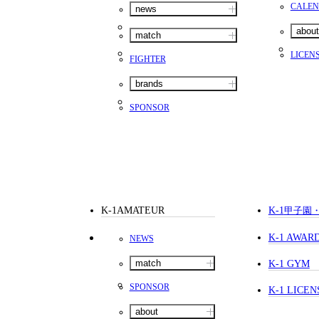
CALE
news
about
match
LICEN
FIGHTER
brands
SPONSOR
K-1AMATEUR
K-1
甲子園
K-1 AWAR
NEWS
match
K-1 GYM
SPONSOR
K-1 LICEN
about