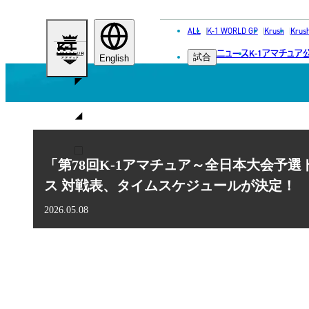
ALL
K-1 WORLD GP
Krush
Krus
K-
ニュース
K-1アマチュア
試合
1
English
ア
マ
チ
ュ
「第78回K-1アマチュア～全日本大会予選ト
ア
ス 対戦表、タイムスケジュールが決定！
2026.05.08