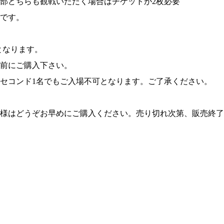
部どちらも観戦いただく場合はチケットが2枚必要
とは
K-1アマチュ
能です。
ジムの目的
公認手続きの
K-1アマチュ
ジム一覧
)となります。
試合日程
試合結果・優勝者
前にご購入下さい。
セコンド1名でもご入場不可となります。ご了承ください。
様はどうぞお早めにご購入ください。売り切れ次第、販売終了
K-1アマチュアルー
ル
ルール動画