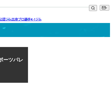
ア公認ジム
出身プロ選手
K-1ジム
スポーツパレ