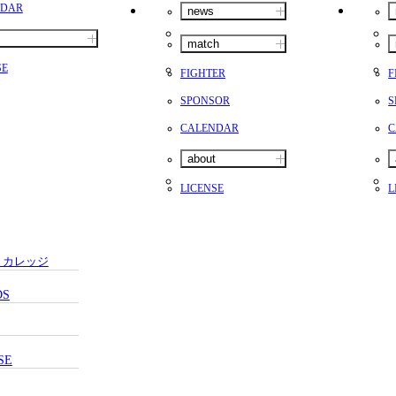
NDAR
news
match
SE
FIGHTER
F
SPONSOR
S
CALENDAR
C
about
LICENSE
L
・カレッジ
DS
SE