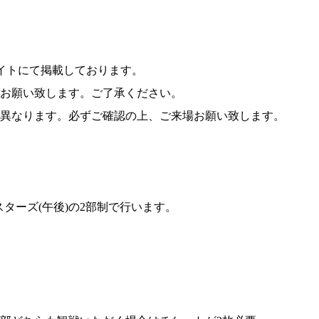
サイトにて掲載しております。
お願い致します。ご了承ください。
異なります。必ずご確認の上、ご来場お願い致します。
K-1
アマチュ
K-
アマチュア
1マスターズ(午後)の2部制で行います。
1
仕組み
全日本大会へ
条件
プロへの昇格
アマチュア公