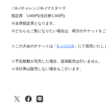
◇K-1チャレンジ/K-1マスターズ
一覧
指定席 5,000円(当日券5,500円)
X(JP)
X(アマチュア大会)
※全席指定席となります。
Instagram(JP)
TikTok(JP)
※どちらもご覧になりたい場合は、両方のチケットをご
LINE(JP)
Youtube(JP)
Facebook(JP)
X(En)
☆この大会のチケットは「
K-1.CLUB
」にて発売いたし
Instagram(EN)
Youtube(EN)
Podcast(EN)
weibo(CH)
☆予定枚数が完売した場合、追加販売は行いません。
☆当日券は販売しない場合もございます。