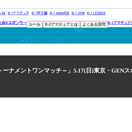
NEWS
h-EX
K-1アマチュア
K-1甲子園
K-1 AWARDS
K-1 GYM
K-1 LICENSE
公式
スポンサー
K-1アマチュ
X
ルール
K-1アマチュアとは
よくある質問
ニュース
ーナメントワンマッチ～」5.17(日)東京・GEN