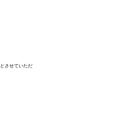
GYM
ム）
K-
（ファンクラ
ア公認
1.CLUB
ブ）
流れ
ア公認
とさせていただ