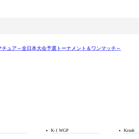
1アマチュア～全日本大会予選トーナメント＆ワンマッチ～
K-1 WGP
Krush