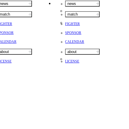
news
news
match
match
IGHTER
FIGHTER
PONSOR
SPONSOR
ALENDAR
CALENDAR
about
about
ICENSE
LICENSE