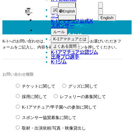
FORM
K-
試合
English
ニュース
1
English
K-1アマチュア公式
X
スポンサー
日本語
ア
ルール
お問い合わせ
マ
English
K-1アマチュアとは
K-1へのお問い合わせは、「お問い合わせ種類」をお選びいただきフ
よくある質問
チ
ォームをご記入し、内容を確認の上送信ボタンを押してください。
各
한국어
K-1アマチュア公認ジム
ュ
出身プロ選手
種
K-1ジム
中文（简体
ア
お
中文（繁體
お問い合わせ種類
問
ไทย
チケットに関して
グッズに関して
い
العربية
採用に関して
レフェリーの募集関して
合
わ
K-1アマチュア/甲子園への参加に関して
せ
スポンサー協賛募集に関して
取材・出演依頼/写真・映像貸出し