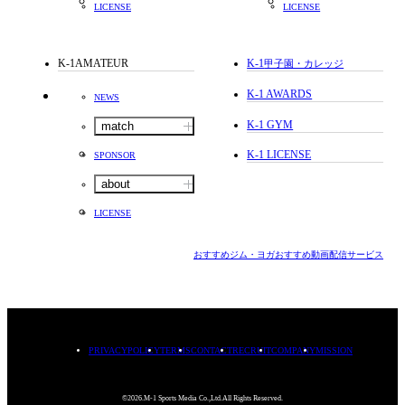
LICENSE
LICENSE
K-1AMATEUR
K-1
甲子園・カレッジ
K-1 AWARDS
NEWS
K-1 GYM
match
K-1 LICENSE
SPONSOR
about
LICENSE
おすすめジム・ヨガ
おすすめ動画配信サービス
PRIVACYPOLICY
TERMS
CONTACT
RECRUIT
COMPANY
MISSION
©2026.M-1 Sports Media Co.,Ltd.All Rights Reserved.