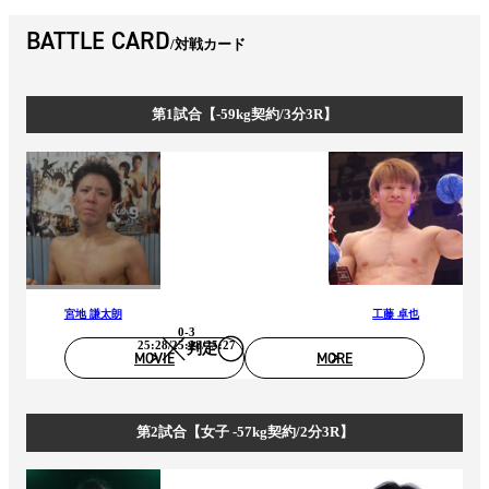
BATTLE CARD
対戦カード
第1試合【-59kg契約/3分3R】
宮地 謙太朗
工藤 卓也
0-3
25:28/25:28/25:27
判定
MOVIE
MORE
第2試合【女子 -57kg契約/2分3R】