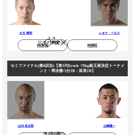
大月 晴明
レオナ・ペタス
3－0
判定
27:25/27:25/27:25
MOVIE
MORE
セミファイナル(第6試合)【第3代Krush -70kg級王座決定トーナメ
ント・準決勝/3分3R・延長1R】
山内 佑太郎
山崎陽一
3R 2分45秒