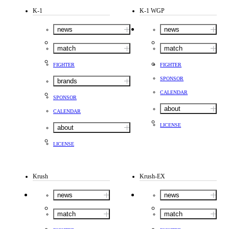
K-1
K-1 WGP
news
news
match
match
FIGHTER
FIGHTER
SPONSOR
brands
CALENDAR
SPONSOR
about
CALENDAR
LICENSE
about
LICENSE
Krush
Krush-EX
news
news
match
match