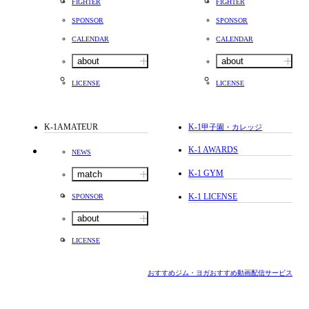
FIGHTER
FIGHTER
SPONSOR
SPONSOR
CALENDAR
CALENDAR
about
about
LICENSE
LICENSE
K-1AMATEUR
K-1
甲子園・カレッジ
K-1 AWARDS
NEWS
K-1 GYM
match
K-1 LICENSE
SPONSOR
about
LICENSE
おすすめジム・ヨガ
おすすめ動画配信サービス