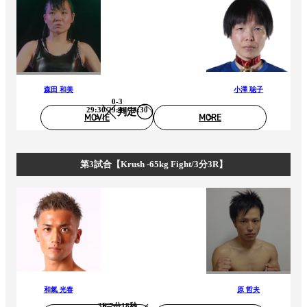
森田 和美
小澤 聡子
0-3
29:30/29:30/28:30
判定
MOVIE
MORE
第3試合【Krush -65kg Fight/3分3R】
和氣 光春
原 哲夫
3R 2分18秒