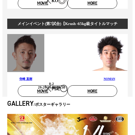
KO
MOVIE
MORE
メインイベント(第7試合)【Krush -65kg級タイトルマッチ
寺崎 直樹
NOMAN
0-2
29:29/29:30/29:30
判定
MOVIE
MORE
GALLERY
ポスターギャラリー