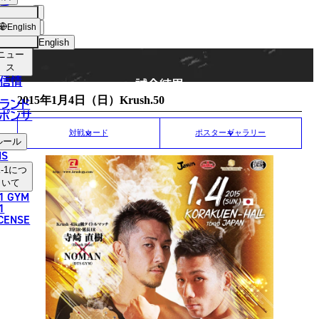
手
MATCH RESULT
ショッ
English
プ
English
ニュー
日本語
ス
信情
試合結果
English
2015年1月4日（日）Krush.50
ランド
ポンサ
한국어
対戦カード
ポスターギャラリー
ルール
中文（简体）
NS
-1
につ
中文（繁體）
いて
1 GYM
ไทย
1
ICENSE
العربية