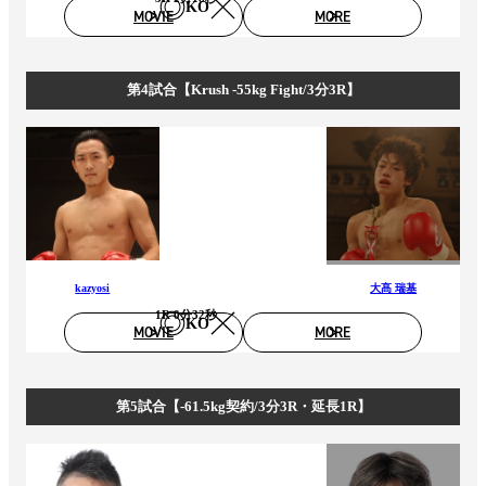
KO
MOVIE
MORE
第4試合【Krush -55kg Fight/3分3R】
kazyosi
大髙 瑞基
1R 0分32秒
KO
MOVIE
MORE
第5試合【-61.5kg契約/3分3R・延長1R】