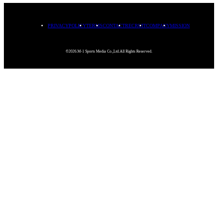
PRIVACYPOLICY
TERMS
CONTACT
RECRUIT
COMPANY
MISSION
©2026.M-1 Sports Media Co.,Ltd.All Rights Reserved.