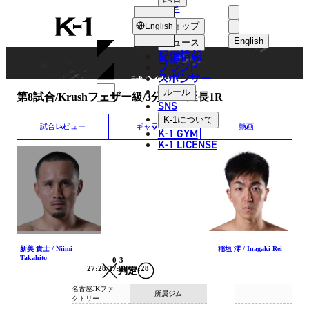
選手
MATCH RESULT
K-
ショップ
English
1
English
ニュース
配信情報
日本語
ブランド
スポンサー
試合結果
English
ルール
第8試合/Krushフェザー級/3分3R・延長1R
SNS
한국어
K-1
について
試合レビュー
ギャラリー
動画
K-1 GYM
中文（简体
K-1 LICENSE
中文（繁體
ไทย
العربية
新美 貴士 / Niimi
稲垣 澪 / Inagaki Rei
Takahito
0-3
27:28/27:28/27:28
判定
名古屋JKファ
所属ジム
クトリー