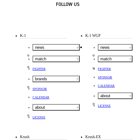
FOLLOW US
K-1
K-1 WGP
news
news
match
match
FIGHTER
FIGHTER
SPONSOR
brands
CALENDAR
SPONSOR
about
CALENDAR
LICENSE
about
LICENSE
Krush
Krush-EX