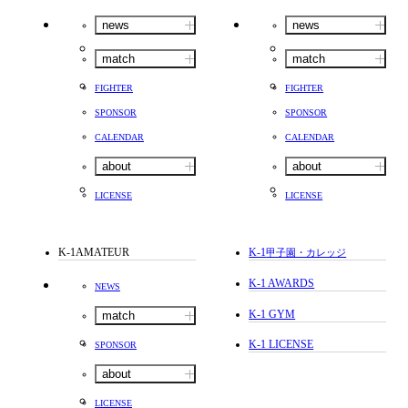
news
news
match
match
FIGHTER
FIGHTER
SPONSOR
SPONSOR
CALENDAR
CALENDAR
about
about
LICENSE
LICENSE
K-1AMATEUR
K-1
甲子園・カレッジ
K-1 AWARDS
NEWS
K-1 GYM
match
K-1 LICENSE
SPONSOR
about
LICENSE