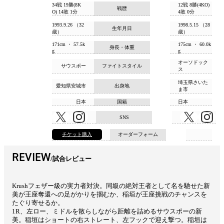
34戦 19勝(8K
12戦 8勝(4KO)
戦歴
O) 14敗 1分
4敗 0分
1993.9.26 （32
1998.5.15 （28
生年月日
歳）
歳）
171cm ・ 57.5k
175cm ・ 60.0k
身長・体重
g
g
オーソドック
サウスポー
ファイトスタイル
ス
埼玉県さいた
愛知県安城市
出身地
ま市
日本
国籍
日本
SNS
チケット購入
オーダーフォーム
REVIEW
試合レビュー
Krushフェザー級の実力者対決。同級の絶対王者として名を馳せた新
美が王座奪還への足がかりを掴むか、稲垣が王座挑戦のチャンスを
たぐり寄せるか。
1R、左ロー、ミドルを散らしながら距離を詰めるサウスポーの新
美。稲垣はショートの右ストレート、左フックで迎え撃つ。稲垣は