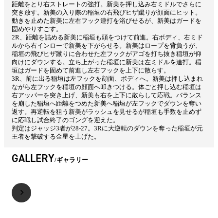
距離をとり右ストレートの強打。新美を押し込み右ミドルでさらに
突き放す。新美の入り際の稲垣の右飛びヒザ蹴りが顔面にヒット。
動きを止めた新美に左右フック連打を浴びせるが、新美はガードを
固めやりすごす。
2R、距離を詰める新美に稲垣も頭をつけて前進。右ボディ、右ミド
ルから右インローで新美を下がらせる。新美はロープを背負うが、
稲垣の飛びヒザ蹴りに合わせた左フックがアゴを打ち抜き稲垣が仰
向けにダウンする。立ち上がった稲垣に新美は左ミドルを連打。稲
垣はガードを固めて前進し左右フックを上下に散らす。
3R、前に出る稲垣は左フックを顔面、ボディへ。新美は押し込まれ
ながら左フックを稲垣の顔面へ叩きつける。体ごと押し込む稲垣は
右アッパーを突き上げ、新美も右を上下に散らして応戦。バランス
を崩した稲垣へ距離をつめた新美へ稲垣が左フックでダウンを奪い
返す。再逆転を狙う新美がラッシュを見せるが稲垣も手数を止めず
に応戦し試合終了のゴングを迎えた。
判定はジャッジ3者が28-27。3Rに大逆転のダウンを奪った稲垣が元
王者を撃破する金星を上げた。
GALLERY
ギャラリー