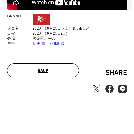
BRAND
試
合
大会名
2023年10月21日（土）Krush.154
情
日程
2023年10月21日(土)
報
会場
後楽園ホール
選手
新美 貴士
/
稲垣 澪
BACK
SHARE