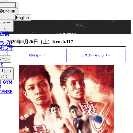
手
MATCH RESULT
ショッ
English
プ
English
ニュー
日本語
ス
信情
試合結果
English
2020年9月26日（土）Krush.117
ランド
ポンサ
한국어
対戦カード
ポスターギャラリー
ルール
中文（简体）
NS
-1
につ
中文（繁體）
いて
1 GYM
ไทย
1
ICENSE
العربية