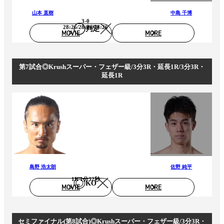
山本 直樹
中島 千博
3-0
28:26/28:26/28:26
判定
MOVIE
MORE
第7試合◎Krushスーパー・フェザー級/3分3R・延長1R/3分3R・
延長1R
島野 浩太朗
佐野 純平
1R 1分32秒
KO
MOVIE
MORE
セミファイナル(第8試合)◎Krushスーパー・フェザー級/3分3R・