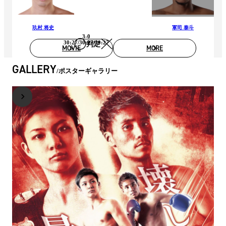
玖村 将史
軍司 泰斗
3-0
30:27/30:27/30:27
判定
MOVIE
MORE
GALLERY
ポスターギャラリー