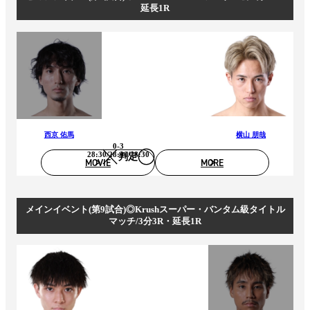
延長1R
西京 佑馬
横山 朋哉
0-3
28:30/28:30/28:30
判定
MOVIE
MORE
メインイベント(第9試合)◎Krushスーパー・バンタム級タイトル
マッチ/3分3R・延長1R