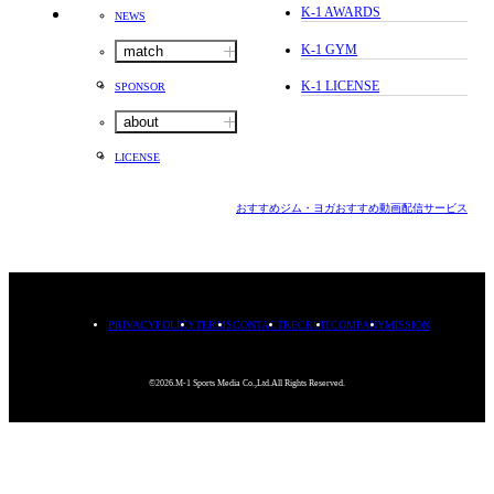
K-1 AWARDS
NEWS
K-1 GYM
match
K-1 LICENSE
SPONSOR
about
LICENSE
おすすめジム・ヨガ
おすすめ動画配信サービス
PRIVACYPOLICY
TERMS
CONTACT
RECRUIT
COMPANY
MISSION
©2026.M-1 Sports Media Co.,Ltd.All Rights Reserved.