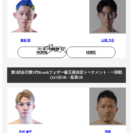
森坂 陸
山浦 力也
3-0
30:28/30:28/30:27
判定
MOVIE
MORE
第3試合◎第5代Krushフェザー級王座決定トーナメント・一回戦
(3)/3分3R・延長1R
玖村 修平
秀樹