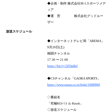
◆企画・制作 株式会社M-1スポーツメデ
ィア
◆運 営 株式会社グッドルー
ザー
放送スケジュール
◆インターネットテレビ局「ABEMA」
9月26日(土)
格闘チャンネル
17:30 〜 21:00
https://bit.ly/2ZOaHeI
◆CSチャンネル「GAORA SPORTS」
https://www.gaora.co.jp/fight/1688960
◇番組名
「究極KOバトル Krush」
◇放送スケジュール