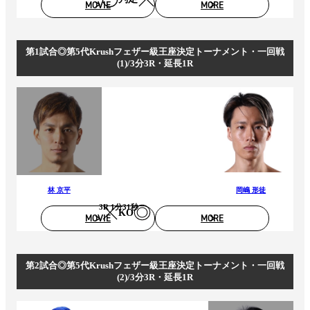
MOVIE
MORE
第1試合◎第5代Krushフェザー級王座決定トーナメント・一回戦
(1)/3分3R・延長1R
林 京平
岡嶋 形徒
3R 1分31秒
KO
MOVIE
MORE
第2試合◎第5代Krushフェザー級王座決定トーナメント・一回戦
(2)/3分3R・延長1R