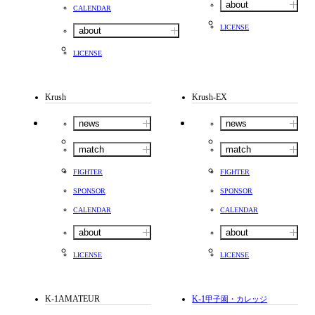
about
CALENDAR
LICENSE
about
LICENSE
Krush
Krush-EX
news
news
match
match
FIGHTER
FIGHTER
SPONSOR
SPONSOR
CALENDAR
CALENDAR
about
about
LICENSE
LICENSE
K-1AMATEUR
K-1
甲子園・カレッジ