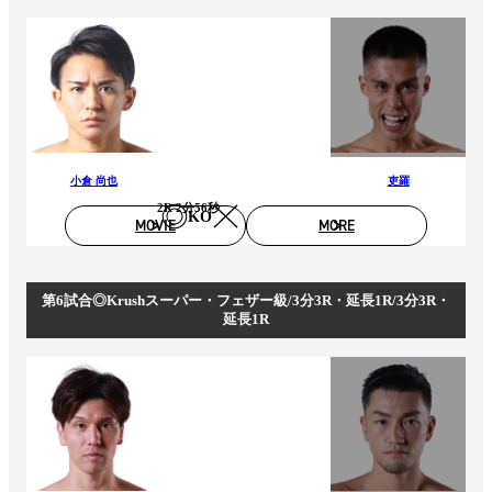
小倉 尚也
吏羅
2R 2分56秒
KO
MOVIE
MORE
第6試合◎Krushスーパー・フェザー級/3分3R・延長1R/3分3R・
延長1R