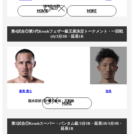
3R 0分40秒
KO
MOVIE
MORE
第4試合◎第5代Krushフェザー級王座決定トーナメント・一回戦
(4)/3分3R・延長1R
新美 貴士
知良
脱水症状で計量不参加・不戦敗
MORE
第5試合◎Krushスーパー・バンタム級/3分3R・延長1R/3分3R・
延長1R