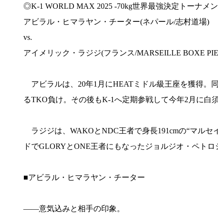
◎K-1 WORLD MAX 2025 -70kg世界最強決定トーナメ
アビラル・ヒマラヤン・チーター(ネパール/志村道場)
vs.
アイメリック・ラジジ(フランス/MARSEILLE BOXE PIED
アビラルは、20年1月にHEATミドル級王座を獲得。同
るTKO負け。その後もK-1へ定期参戦して今年2月に白須
ラジジは、WAKOとNDC王者で身長191cmの“マルセイユ
ドでGLORYとONE王者にもなったジョルジオ・ペト
■アビラル・ヒマラヤン・チーター
――意気込みと相手の印象。