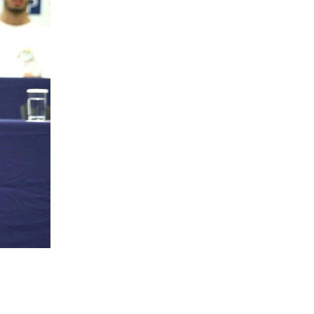
一覧
X(JP)
X(Krush)
X(アマチュア大会)
ア
Instagram(JP)
カレッジ
TikTok(JP)
DS
LINE(JP)
（グッ
Youtube(JP)