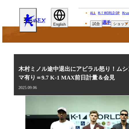
ALL
K-1 WORLD GP
Krus
KRUSH-
選手
試合
ショップ
EX
English
木村ミノル途中退出にアビラル怒り！ムシ
マ有り＝9.7 K-1 MAX前日計量＆会見
2025.09.06