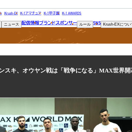
NEWS
h
Krush-EX
K-1アマチュア
K-1甲子園
K-1 AWARDS
配信情報
ブランド
スポンサー
SNS
ニュース
ルール
Krush-EX
につい
ニュース
ンスキ、オウヤン戦は「戦争になる」MAX世界開