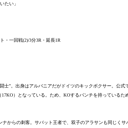
試合日程
いたい」
試合結果
チケット
グッズ
ント・一回戦(2)/3分3R・延長1R
全て
イベント
トピックス
メディア
チケット・グッズ
読みもの
コラム
士”。出身はアルバニアだがドイツのキックボクサー。公式では
無敗（17KO）となっている。ため、KOするパンチを持っているため
ンナからの刺客。サバット王者で、双子のアラサンも同じくサ