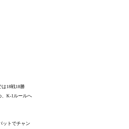
18戦18勝
、K-1ルールへ
バットでチャン