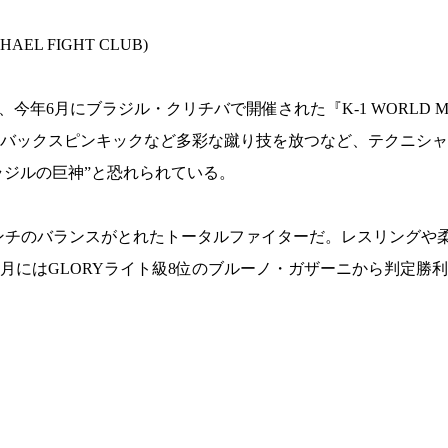
1.SHOP
ズ
K-
（
1.SHOP
ト
L FIGHT CLUB)
ギャラリー（
ー）
ギャラリー（写
ギャラリー（動
今年6月にブラジル・クリチバで開催された『K-1 WORLD MAX 2
K-1
（K
GYM
ム）
バックスピンキックなど多彩な蹴り技を放つなど、テクニシャ
K-
（フ
1.CLUB
ブ）
で、“ブラジルの巨神”と恐れられている。
ンチのバランスがとれたトータルファイターだ。レスリングや
Krush-EX
2月にはGLORYライト級8位のブルーノ・ガザーニから判定勝
ル