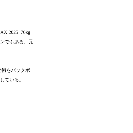
）
Facebook(JP)
チケッ
X(En)
）
Instagram(EN)
ポスタ
Youtube(EN)
Podcast(EN)
真）
weibo(CH)
画）
Official site(EN)
025 -70kg
-1ジ
ンでもある。元
ァンクラ
Krush-EX
とは
■ ガールズ
Krush
ガー
柔術をバックボ
ルズ
公式ルー
利している。