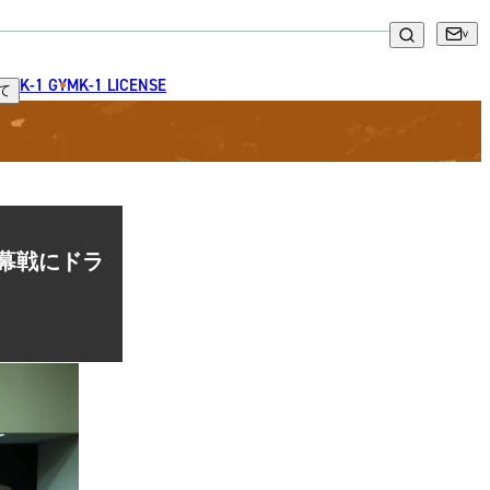
K-1 GYM
K-1 LICENSE
て
幕戦にドラ