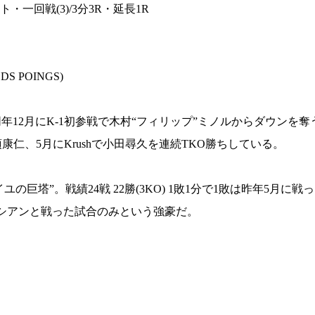
ント・一回戦(3)/3分3R・延長1R
S POINGS)
年12月にK-1初参戦で木村“フィリップ”ミノルからダウンを
康仁、5月にKrushで小田尋久を連続TKO勝ちしている。
の巨塔”。戦績24戦 22勝(3KO) 1敗1分で1敗は昨年5月に戦っ
ロシアンと戦った試合のみという強豪だ。