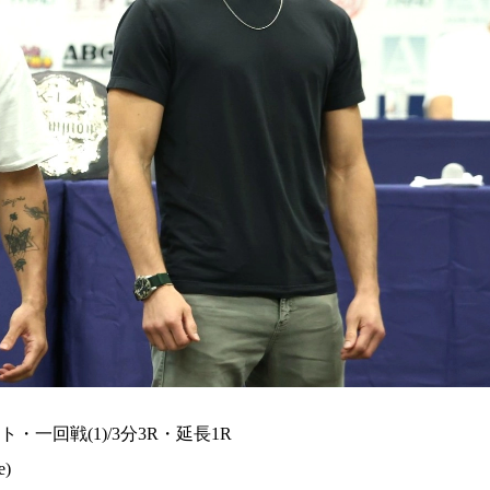
総合トップ
K-1 WGP
Krush
Krush-EX
K-1
アマチュ
ント・一回戦(1)/3分3R・延長1R
K-1
甲子園・
K-1 AWAR
)
K-