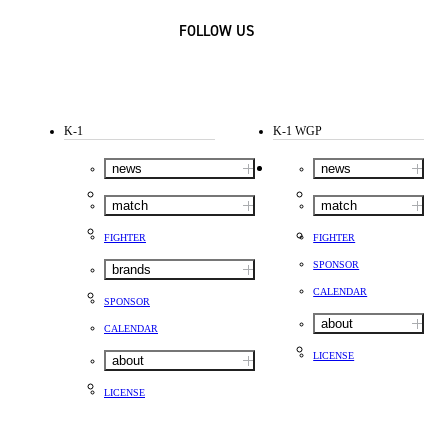
FOLLOW US
K-1
K-1 WGP
news
news
match
match
FIGHTER
FIGHTER
SPONSOR
brands
CALENDAR
SPONSOR
about
CALENDAR
LICENSE
about
LICENSE