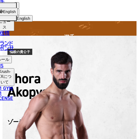
手
FIGHTER
SH-
ショッ
English
プ
English
ニュー
ス
日本語
信情
選手
English
ランド
ポンサ
한국어
悩殺の貴公子
ルール
中文（简体）
NS
Krush-
Zhora
中文（繁體）
EX
につ
いて
Akopyan
1 GYM
ไทย
1
ICENSE
العربية
ゾーラ・アカピャン