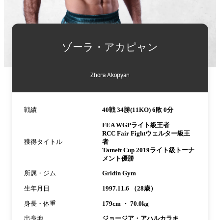
詳
細
ゾーラ・アカピャン
情
報
Zhora Akopyan
戦績
40戦 34勝(11KO) 6敗 0分
FEA WGPライト級王者
RCC Fair Fightウェルター級王
獲得タイトル
者
Tatneft Cup 2019ライト級トーナ
メント優勝
所属・ジム
Gridin Gym
生年月日
1997.11.6 （28歳）
身長・体重
179cm ・ 70.0kg
出身地
ジョージア・アハルカラキ