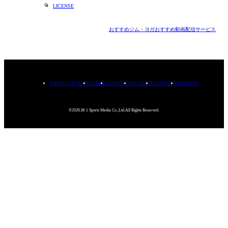
LICENSE
おすすめジム・ヨガ
おすすめ動画配信サービス
PRIVACYPOLICY
TERMS
CONTACT
RECRUIT
COMPANY
MISSION
©2026.M-1 Sports Media Co.,Ltd.All Rights Reserved.