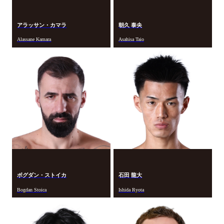
アラッサン・カマラ
朝久 泰央
Alassane Kamara
Asahisa Taio
ボグダン・ストイカ
石田 龍大
Bogdan Stoica
Ishida Ryota