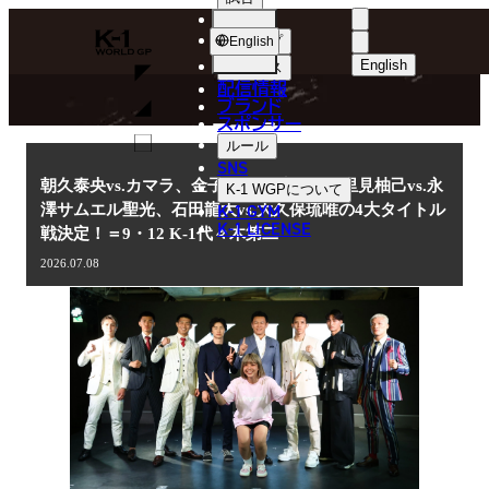
選手
NEWS
K-
ショップ
English
1
English
ニュース
配信情報
日本語
WGP
ブランド
スポンサー
ニュース
English
ルール
SNS
한국어
朝久泰央vs.カマラ、金子晃大vs.璃明武、里見柚己vs.永
K-1 WGP
について
K-1 GYM
澤サムエル聖光、石田龍大vs.大久保琉唯の4大タイトル
中文（简体
K-1 LICENSE
戦決定！＝9・12 K-1代々木第二
中文（繁體
2026.07.08
ไทย
العربية