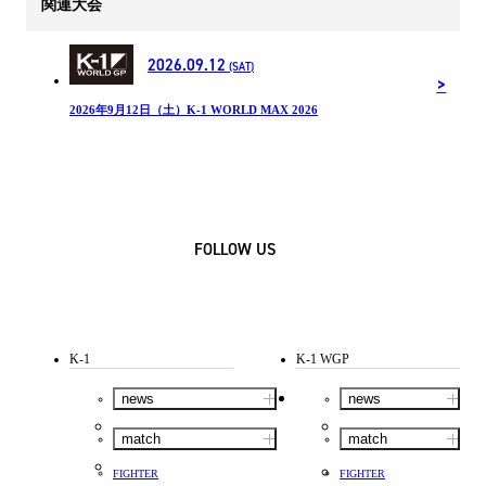
関連大会
2026.09.12
(SAT)
2026年9月12日（土）K-1 WORLD MAX 2026
FOLLOW US
K-1
K-1 WGP
news
news
match
match
FIGHTER
FIGHTER