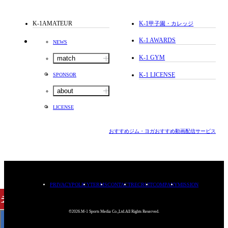
K-1AMATEUR
K-1
甲子園・カレッジ
K-1 AWARDS
NEWS
K-1 GYM
match
K-1 LICENSE
SPONSOR
about
LICENSE
おすすめジム・ヨガ
おすすめ動画配信サービス
PRIVACYPOLICY
TERMS
CONTACT
RECRUIT
COMPANY
MISSION
チケット
購入
©2026.M-1 Sports Media Co.,Ltd.All Rights Reserved.
< BACK