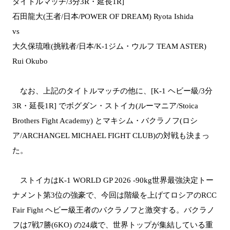
タイトルマッチ/3分3R・延長1R]
石田龍大(王者/日本/POWER OF DREAM) Ryota Ishida
vs
大久保琉唯(挑戦者/日本/K-1ジム・ウルフ TEAM ASTER)
Rui Okubo
なお、上記のタイトルマッチの他に、[K-1 ヘビー級/3分
3R・延長1R] でボグダン・ストイカ(ルーマニア/Stoica
Brothers Fight Academy) とマキシム・バクラノフ(ロシ
ア/ARCHANGEL MICHAEL FIGHT CLUB)の対戦も決まっ
た。
ストイカはK-1 WORLD GP 2026 -90kg世界最強決定トー
ナメント第3位の強豪で、今回は階級を上げてロシアのRCC
Fair Fight ヘビー級王者のバクラノフと激突する。バクラノ
フは7戦7勝(6KO) の24歳で、世界トップが集結している重