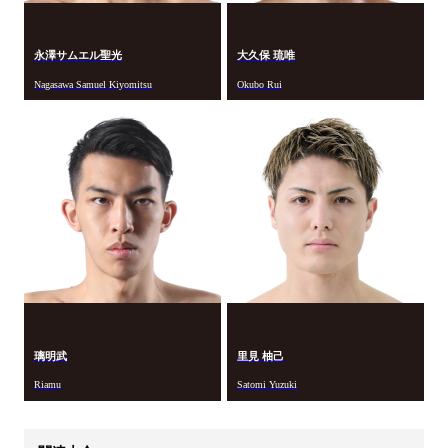
永澤サムエル聖光
大久保 琉唯
Nagasawa Samuel Kiyomitsu
Okubo Rui
璃明武
里見 柚己
Riamu
Satomi Yuzuki