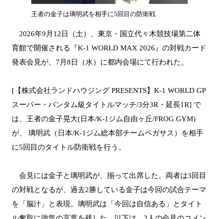
王者の金子は璃明武を相手に5回目の防衛戦
2026年9月12日（土）、東京・国立代々木競技場第二体
育館で開催される『K-1 WORLD MAX 2026』の対戦カード
発表会見が、7月8日（水）に都内会場にて行われた。
[【株式会社ランドハウジング PRESENTS】K-1 WORLD GP
スーパー・バンタム級タイトルマッチ/3分3R・延長1R] で
は、王者の金子晃大(日本/K-1ジム自由ヶ丘/FROG GYM)
が、 璃明武（日本/K-1ジム総本部チームペガサス）を相手
に5回目のタイトル防衛戦を行う。
会見には金子と璃明武が、揃って出席した。両者は3回目
の対戦となるが、過去2勝している金子は今回の試合テーマ
を「脳汁」と表現。璃明武は「今回は自信ある」とタイト
ル奪取に強気の言葉を残した。以下は、2人の会見のコメン