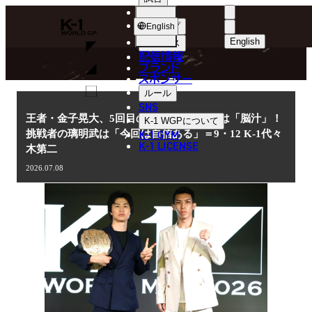
選手
NEWS
K-
ショップ
English
1
English
ニュース
配信情報
日本語
WGP
ブランド
スポンサー
ニュース
English
ルール
SNS
한국어
王者・金子晃大、5回目の防衛戦のテーマは「脳汁」！
K-1 WGP
について
K-1 GYM
挑戦者の璃明武は「今回は自信ある」＝9・12 K-1代々
中文（简体
K-1 LICENSE
木第二
中文（繁體
2026.07.08
ไทย
العربية