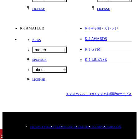
LICENSE
LICENSE
K-1AMATEUR
K-1
甲子園・カレッジ
K-1 AWARDS
NEWS
K-1 GYM
match
K-1 LICENSE
SPONSOR
about
LICENSE
おすすめジム・ヨガ
おすすめ動画配信サービス
PRIVACYPOLICY
TERMS
CONTACT
RECRUIT
COMPANY
MISSION
チケット
購入