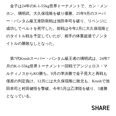
金子は24年のK-1-55kg世界トーナメントで、カン・メン
ホン、璃明武、大久保琉唯を破り優勝。25年9月のスーパ
ー・バンタム級王座防衛戦は池田幸司を破り、リベンジに
成功してベルトを死守した。前戦は今年2月に大久保琉唯と
のタイトル戦を予定していたが、相手の体重超過でノンタ
イトルの勝敗なしとなった。
第7代Krushスーパー・バンタム級王者の璃明武は、24年7
月のK-1-55kg世界トーナメント一回戦でアンジェロス・マ
ルティノスからKO勝ち。9月の準決勝で金子晃大と再戦も
僅差の判定負け。12月には大久保琉唯に敗北も、Krushで池
田幸司と村田健悟を撃破。今年5月は乙津陸を破り、3連勝
となっている。
SHARE