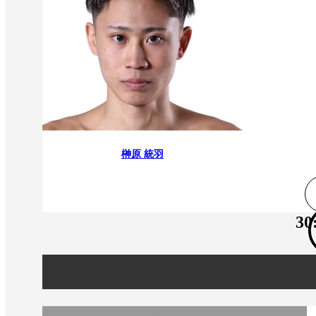
榊原 統羽
30