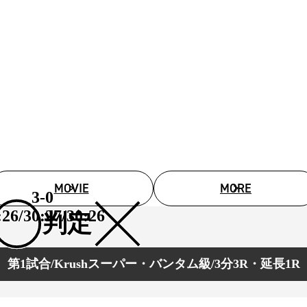
試合日程
試合結果
チケット
グッズ
全て
イベント
トピックス
メディア
チケット・グッズ
MOVIE
MORE
読みもの
3-0
コラム
:26/30:27/30:26
判定
第1試合/Krushスーパー・バンタム級/3分3R・延長1R