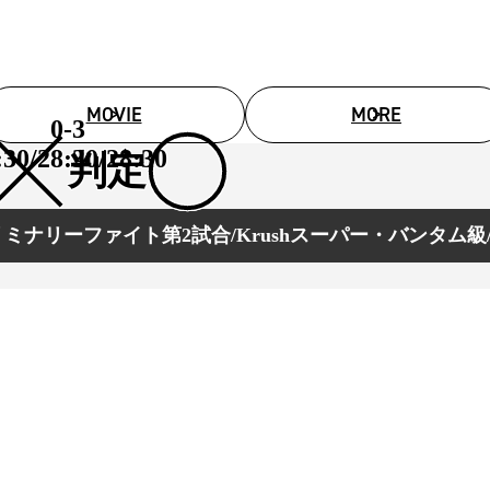
MOVIE
MORE
0-3
:30/28:30/28:30
判定
ミナリーファイト第2試合/Krushスーパー・バンタム級/
総合トップ
K-1 WGP
Krush
Krush-EX
K-1
アマチュ
K-1
甲子園・
K-1 AWAR
K-