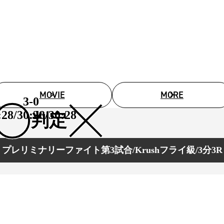
1.SHOP
ズ
K-
（
1.SHOP
ト
ギャラリー（
ー）
ギャラリー（写
ギャラリー（動
K-1
（K
GYM
ム）
K-
（フ
1.CLUB
ブ）
MOVIE
MORE
3-0
:28/30:28/30:28
判定
K-1 WGP
ル
Krush公式
プレリミナリーファイト第3試合/Krushフライ級/3分3R
Krush-EX
ル
K-1アマチュ
ル
K-1甲子園・
ルール