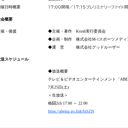
開催日時概要
17:00開場／17:15プレリミナリーファイト
大会概要
主催・後援
◆主催・著作 Krush実行委員会
◆企画・制作 株式会社M-1スポーツメディ
◆運 営 株式会社グッドルーザー
放送スケジュール
◆放送概要
テレビ＆ビデオエンターテインメント「ABE
7月25日(土)
＜生放送＞
格闘2ch 17:00 ～ 22:00
https://abema.go.link/biSZH