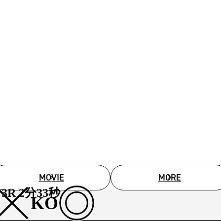
MOVIE
MORE
3R 2分33秒
KO