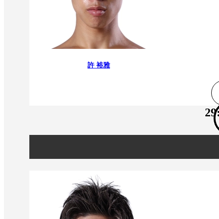
許 裕雅
29