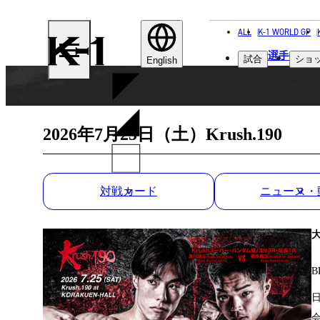
ALL
K-1 WORLD GP
K-
選手
試合
ショ
1
English
2026年7月25日（土）Krush.190
対戦カード
ニュース・
B