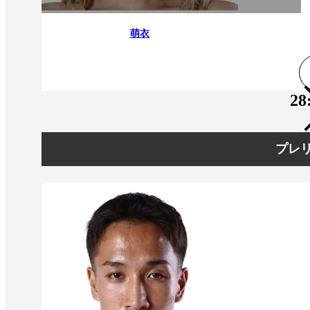
萌衣
28
プレリ