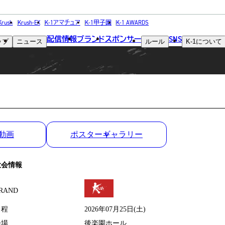
MATCH RESULT
Krush
Krush-EX
K-1アマチュア
K-1甲子園
K-1 AWARDS
配信情報
ブランド
スポンサー
SNS
ップ
ニュース
ルール
K-1
について
試合結果
動画
ポスターギャラリー
大会情報
RAND
日程
2026年07月25日(土)
会場
後楽園ホール