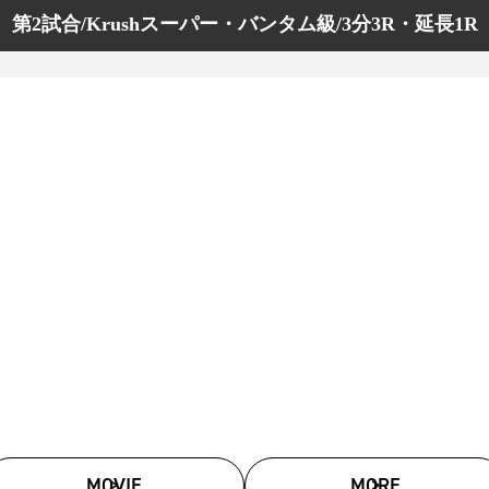
第2試合/Krushスーパー・バンタム級/3分3R・延長1R
MOVIE
MORE