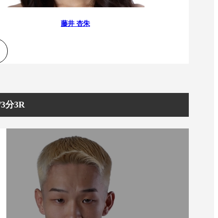
藤井 杏朱
3分3R
一覧
X(JP)
X(Krush)
X(アマチュア大会)
ア
Instagram(JP)
カレッジ
TikTok(JP)
DS
LINE(JP)
（グッ
Youtube(JP)