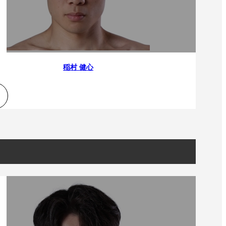
）
Facebook(JP)
チケッ
X(En)
）
Instagram(EN)
ポスタ
Youtube(EN)
Podcast(EN)
真）
weibo(CH)
画）
Official site(EN)
-1ジ
稲村 健心
ァンクラ
K-1
の理念
K-1
とは
K-1 WGP
とは
Krush
とは
Krush-EX
とは
K-1
アマチュアとは
公式ルー
K-
甲子園・カレッジ
1
とは
ルール
K-1 AWARDS
とは
公式ルー
■ ガールズ
ガールズ一
アルー
覧
K-
ガール
カレッジ
1
ズ
Krush
ガー
ルズ