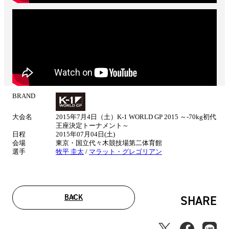
BRAND
試
合
大会名
2015年7月4日（土）K-1 WORLD GP 2015 ～-70kg初代
情
王座決定トーナメント～
報
日程
2015年07月04日(土)
会場
東京・国立代々木競技場第二体育館
選手
牧平 圭太
/
マラット・グレゴリアン
BACK
SHARE