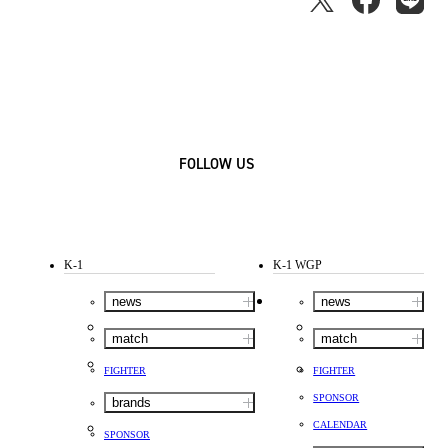
FOLLOW US
K-1
K-1 WGP
news
news
match
match
FIGHTER
FIGHTER
SPONSOR
brands
CALENDAR
SPONSOR