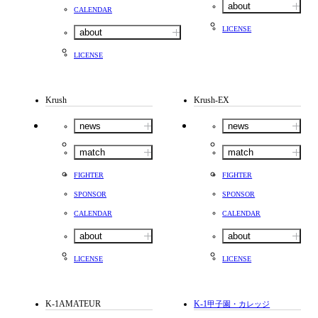
about
CALENDAR
LICENSE
about
LICENSE
Krush
Krush-EX
news
news
match
match
FIGHTER
FIGHTER
SPONSOR
SPONSOR
CALENDAR
CALENDAR
about
about
LICENSE
LICENSE
K-1AMATEUR
K-1
甲子園・カレッジ