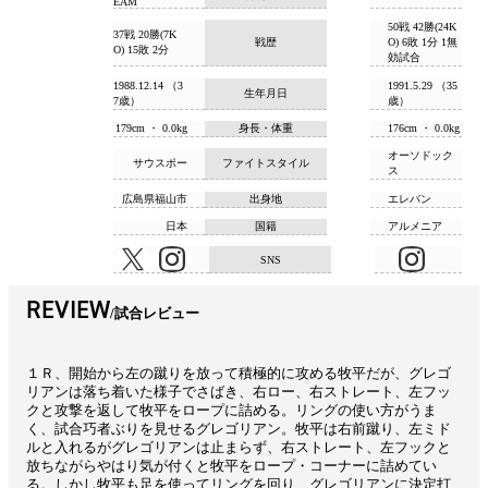
EAM
50戦 42勝(24K
37戦 20勝(7K
戦歴
O) 6敗 1分 1無
O) 15敗 2分
効試合
1988.12.14 （3
1991.5.29 （35
生年月日
7歳）
歳）
179cm ・ 0.0kg
身長・体重
176cm ・ 0.0kg
オーソドック
サウスポー
ファイトスタイル
ス
広島県福山市
出身地
エレバン
日本
国籍
アルメニア
SNS
REVIEW
試合レビュー
１Ｒ、開始から左の蹴りを放って積極的に攻める牧平だが、グレゴ
リアンは落ち着いた様子でさばき、右ロー、右ストレート、左フッ
クと攻撃を返して牧平をロープに詰める。リングの使い方がうま
く、試合巧者ぶりを見せるグレゴリアン。牧平は右前蹴り、左ミド
ルと入れるがグレゴリアンは止まらず、右ストレート、左フックと
放ちながらやはり気が付くと牧平をロープ・コーナーに詰めてい
る。しかし牧平も足を使ってリングを回り、グレゴリアンに決定打