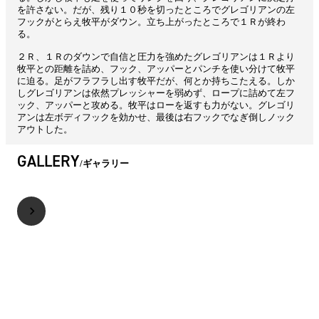
を許さない。だが、残り１０秒を切ったところでグレゴリアンの左
フックがとらえ牧平がダウン。立ち上がったところで１Ｒが終わ
る。
２Ｒ、１Ｒのダウンで自信と圧力を強めたグレゴリアンは１Ｒより
牧平との距離を詰め、フック、アッパーとパンチを使い分けて牧平
に迫る。足がフラフラし出す牧平だが、何とか持ちこたえる。しか
しグレゴリアンは依然プレッシャーを弱めず、ロープに詰めて左フ
ック、アッパーと攻める。牧平はローを返すも力がない。グレゴリ
アンは左ボディフックを効かせ、最後は右フックでなぎ倒しノック
アウトした。
GALLERY
ギャラリー