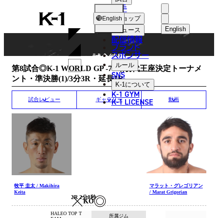
選手
MATCH RESULT
K-
ショップ
English
1
English
ニュース
配信情報
日本語
ブランド
スポンサー
試合結果
English
ルール
第8試合◎K-1 WORLD GP -70kg初代王座決定トーナメ
SNS
ント・準決勝(1)/3分3R・延長1R
한국어
K-1
について
K-1 GYM
中文（简体
K-1 LICENSE
試合レビュー
ギャラリー
動画
中文（繁體
ไทย
العربية
牧平 圭太 / Makihira
マラット・グレゴリアン
Keita
/ Marat Grigorian
2R 2分0秒
KO
HALEO TOP T
所属ジム