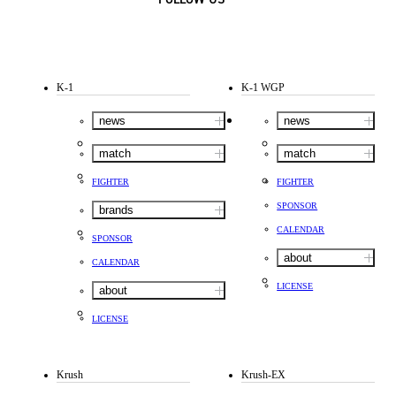
K-1
K-1 WGP
news
news
match
match
FIGHTER
FIGHTER
SPONSOR
brands
CALENDAR
SPONSOR
about
CALENDAR
LICENSE
about
LICENSE
Krush
Krush-EX