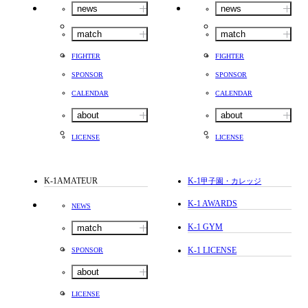
news
news
match
match
FIGHTER
FIGHTER
SPONSOR
SPONSOR
CALENDAR
CALENDAR
about
about
LICENSE
LICENSE
K-1AMATEUR
K-1
甲子園・カレッジ
K-1 AWARDS
NEWS
K-1 GYM
match
K-1 LICENSE
SPONSOR
about
LICENSE