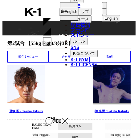
選手
MATCH RESULT
K-
ショップ
English
1
English
ニュース
配信情報
日本語
ブランド
スポンサー
試合結果
English
ルール
第2試合 【55kg Fight/3分3R】
SNS
한국어
K-1
について
試合レビュー
ギャラリー
動画
K-1 GYM
中文（简体
K-1 LICENSE
中文（繁體
ไทย
العربية
登坂 匠 / Tosaka Takumi
榊 克樹 / Sakaki Katsuki
3-0
判定
HALEO TOP T
所属ジム
EAM
33戦 24勝(8K
0戦 0勝(0KO) 0
戦歴