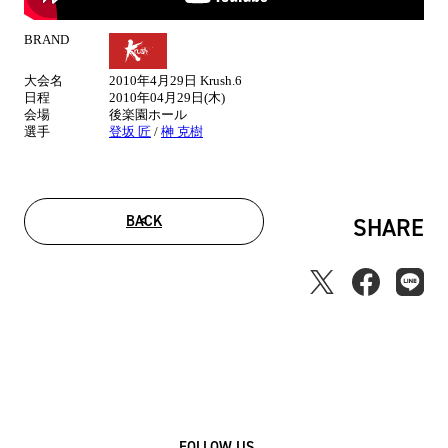
BRAND
試
合
大会名
2010年4月29日 Krush.6
情
日程
2010年04月29日(木)
報
会場
後楽園ホール
選手
登坂 匠
/
榊 克樹
BACK
SHARE
FOLLOW US