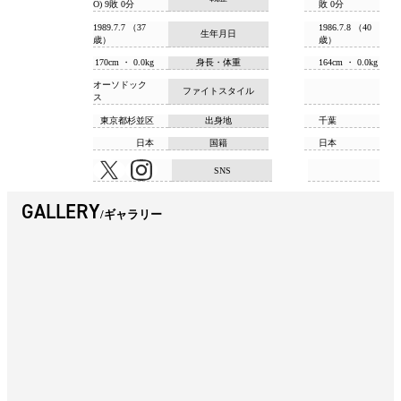
O) 9敗 0分
敗 0分
1989.7.7 （37
1986.7.8 （40
生年月日
歳）
歳）
170cm ・ 0.0kg
身長・体重
164cm ・ 0.0kg
オーソドック
ファイトスタイル
ス
東京都杉並区
出身地
千葉
日本
国籍
日本
SNS
GALLERY
ギャラリー