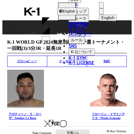
選手
MATCH RESULT
K-
ショップ
English
1
English
ニュース
配信情報
日本語
ブランド
スポンサー
試合結果
English
ルール
K-1 WORLD GP 2024無差別級西欧予選トーナメント・
SNS
一回戦(3)/3分3R・延長1R
한국어
K-1
について
K-1 GYM
中文（简体
K-1 LICENSE
試合レビュー
ギャラリー
動画
中文（繁體
ไทย
العربية
アガティーノ・ラ・ロー
フローリン・イヴァノア
ザ / Agatino La Rosa
イエ / Florin Ivanoaie
0-3
判定
M Box Timisoa
所属ジム
Team Cutispoto