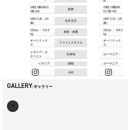
ra
10戦 5勝(0KO)
19戦 14勝(0K
戦歴
5敗 0分
O) 5敗 0分
1995.3.30 （31
1997.3.24 （29
生年月日
歳）
歳）
193cm ・ 112.0
192cm ・ 104.0
身長・体重
kg
kg
オーソドック
オーソドック
ファイトスタイル
ス
ス
イタリア・カ
出身地
ルーマニア・
ターニャ
イタリア
国籍
ルーマニア
SNS
GALLERY
ギャラリー