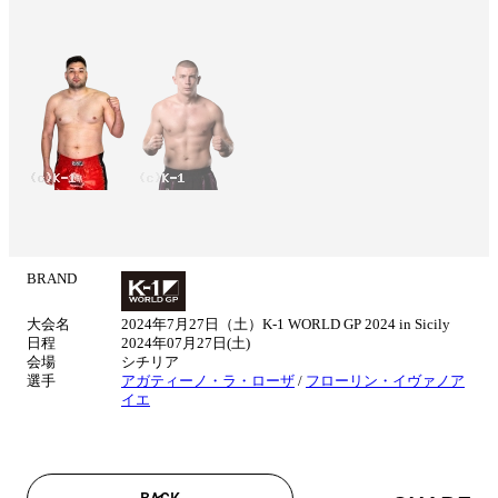
BRAND
試
合
大会名
2024年7⽉27⽇（土）K-1 WORLD GP 2024 in Sicily
情
日程
2024年07月27日(土)
報
会場
シチリア
選手
アガティーノ・ラ・ローザ
/
フローリン・イヴァノア
イエ