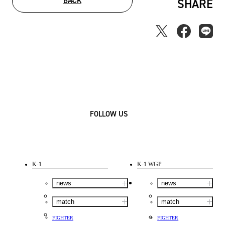
BACK
SHARE
FOLLOW US
K-1
K-1 WGP
news
news
match
match
FIGHTER
FIGHTER