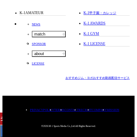
K-1AMATEUR
K-1
甲子園・カレッジ
K-1 AWARDS
NEWS
K-1 GYM
match
K-1 LICENSE
SPONSOR
about
LICENSE
おすすめジム・ヨガ
おすすめ動画配信サービス
PRIVACYPOLICY
TERMS
CONTACT
RECRUIT
COMPANY
MISSION
チケット
購入
©2026.M-1 Sports Media Co.,Ltd.All Rights Reserved.
< BACK