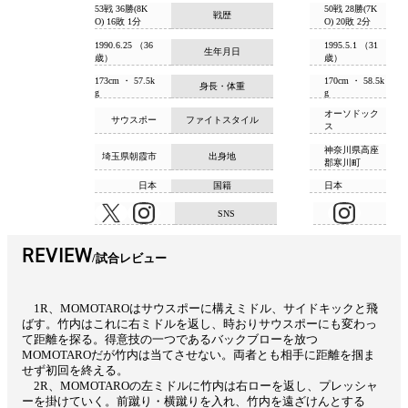
53戦 36勝(8K
50戦 28勝(7K
戦歴
O) 16敗 1分
O) 20敗 2分
1990.6.25 （36
1995.5.1 （31
生年月日
歳）
歳）
173cm ・ 57.5k
170cm ・ 58.5k
身長・体重
g
g
オーソドック
サウスポー
ファイトスタイル
ス
神奈川県高座
埼玉県朝霞市
出身地
郡寒川町
日本
国籍
日本
SNS
REVIEW
試合レビュー
1R、MOMOTAROはサウスポーに構えミドル、サイドキックと飛
ばす。竹内はこれに右ミドルを返し、時おりサウスポーにも変わっ
て距離を探る。得意技の一つであるバックブローを放つ
MOMOTAROだが竹内は当てさせない。両者とも相手に距離を掴ま
せず初回を終える。
2R、MOMOTAROの左ミドルに竹内は右ローを返し、プレッシャ
ーを掛けていく。前蹴り・横蹴りを入れ、竹内を遠ざけんとする