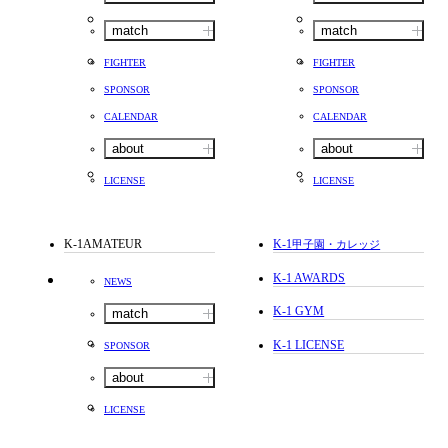
match
match
FIGHTER
FIGHTER
SPONSOR
SPONSOR
CALENDAR
CALENDAR
about
about
LICENSE
LICENSE
K-1AMATEUR
K-1
甲子園・カレッジ
K-1 AWARDS
NEWS
K-1 GYM
match
K-1 LICENSE
SPONSOR
about
LICENSE