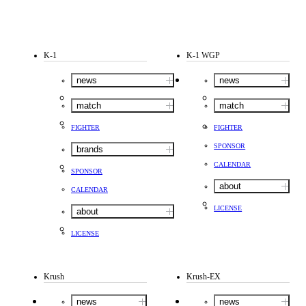
K-1
K-1 WGP
news
news
match
match
FIGHTER
FIGHTER
SPONSOR
brands
CALENDAR
SPONSOR
about
CALENDAR
LICENSE
about
LICENSE
Krush
Krush-EX
news
news