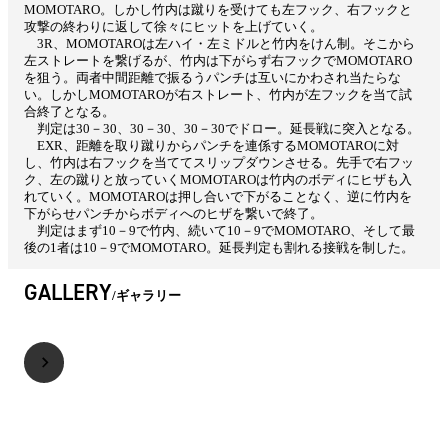
MOMOTARO。しかし竹内は蹴りを受けても左フック、右フックと
攻撃の終わりに返して徐々にヒットを上げていく。
3R、MOMOTAROは左ハイ・左ミドルと竹内をけん制。そこから
左ストレートを繋げるが、竹内は下がらず右フックでMOMOTARO
を狙う。両者中間距離で振るうパンチは互いにかわされ当たらな
い。しかしMOMOTAROが右ストレート、竹内が左フックを当て試
合終了となる。
判定は30－30、30－30、30－30でドロー。延長戦に突入となる。
EXR、距離を取り蹴りからパンチを連係するMOMOTAROに対
し、竹内は右フックを当ててスリップダウンさせる。先手で右フッ
ク、左の蹴りと放っていくMOMOTAROは竹内のボディにヒザも入
れていく。MOMOTAROは押し合いで下がることなく、逆に竹内を
下がらせパンチからボディへのヒザを繋いで終了。
判定はまず10－9で竹内、続いて10－9でMOMOTARO、そして最
後の1者は10－9でMOMOTARO。延長判定も割れる接戦を制した。
GALLERY
ギャラリー