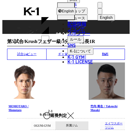
選手
MATCH RESULT
K-
ショップ
English
1
English
ニュース
配信情報
日本語
ブランド
スポンサー
試合結果
English
ルール
第5試合/Krushフェザー級/3分3R・延長1R
SNS
한국어
K-1
について
試合レビュー
ギャラリー
動画
K-1 GYM
中文（简体
K-1 LICENSE
中文（繁體
ไทย
العربية
MOMOTARO /
竹内 将生 / Takeuchi
Momotaro
Masaki
2-1
9:10/10:9/10:9
延長判定
エイワスポー
所属ジム
OGUNI-GYM
ツジム