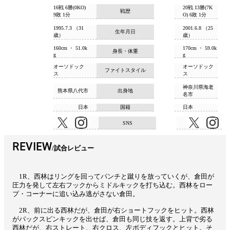
16戦 6勝(0KO)
20戦 13勝(7K
戦歴
9敗 1分
O) 6敗 1分
1995.7.3 （31
2001.6.8 （25
生年月日
歳）
歳）
160cm ・ 51.0k
170cm ・ 59.0k
身長・体重
g
g
オーソドック
オーソドック
ファイトスタイル
ス
ス
神奈川県海老
熊本県八代市
出身地
名市
日本
国籍
日本
SNS
REVIEW
試合レビュー
1R、西林はリングを回ってパンチと蹴りを放っていくが、倉田が
圧力を発して左右フックからミドルキックを打ち込む。西林をロー
プ・コーナーに追い込み逃がさない倉田。
2R、前に出る西林だが、倉田が右ショートフックをヒット。西林
がバックスピンキックを出せば、倉田も同じ技を返す。上背で劣る
西林だが、右ストレート、右クロス、左ボディフックとヒット。そ