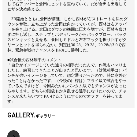
して右アッパーと倉田にヒットを重ねていく。だが倉田も出返して
ヒザを決め終える。
3R開始とともに倉田が前進、しかし西林が右ストレートを決めダ
ウンを奪取。立ち上がった倉田は向かっていくが、西林は右アッパ
ーを突き上げる。倉田はダウンの挽回に圧力を増すが、西林も負け
ずに押し返し、ステップとボディワークからバックブロー、バック
スピンキックと見せる。倉田もミドルと左右フックを振り回すがク
リーンヒットを得られない。判定は30-28、29-28、29-28の3-0で西
林。緊急参戦のチャンスをものにし勝利した。
■試合後の西林翔平のコメント
「自分がイメージしていた通りの相手だったんで、作戦もハマりま
したし、練習してきたことが出せたと思います。（対戦相手は）パ
ンチが強いイメージをしていて、想定通りだったので、特に意外だ
ったことはなかったです。（今後の目標は）フライ級で試合をやっ
ているんですけど、今回みたいにバンタム級でもチャンスがあった
らやります。どちらの階級もかき乱せる選手になりたいので、チャ
ンスが来たらいつでもいけるようにするのでオファーを待ってま
す」
GALLERY
ギャラリー