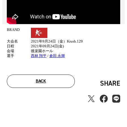
BRAND
試
合
大会名
2021年9月24日（金）Krush.129
情
日程
2021年09月24日(金)
報
会場
後楽園ホール
選手
西林 翔平
/
倉田 永輝
BACK
SHARE