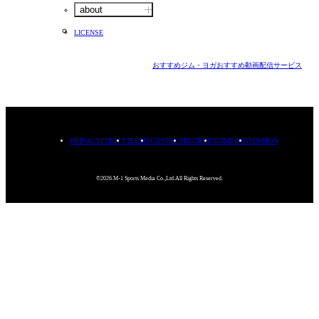
about
LICENSE
おすすめジム・ヨガ
おすすめ動画配信サービス
PRIVACYPOLICY
TERMS
CONTACT
RECRUIT
COMPANY
MISSION
©2026.M-1 Sports Media Co.,Ltd.All Rights Reserved.