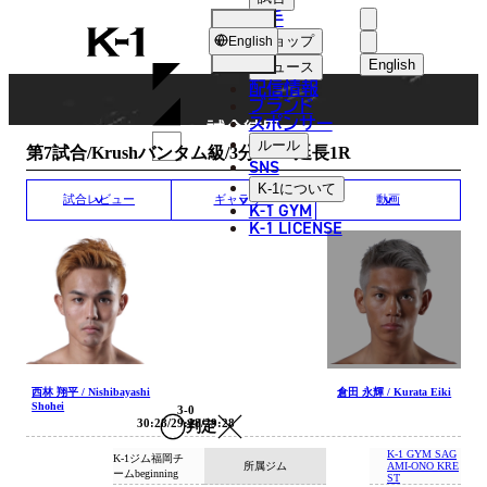
選手
MATCH RESULT
K-
ショップ
English
1
English
ニュース
配信情報
日本語
ブランド
スポンサー
試合結果
English
ルール
第7試合/Krushバンタム級/3分3R・延長1R
SNS
한국어
K-1
について
試合レビュー
ギャラリー
動画
K-1 GYM
中文（简体
K-1 LICENSE
中文（繁體
ไทย
العربية
西林 翔平 / Nishibayashi
倉田 永輝 / Kurata Eiki
Shohei
3-0
30:28/29:28/29:28
判定
K-1 GYM SAG
K-1ジム福岡チ
所属ジム
AMI-ONO KRE
ームbeginning
ST