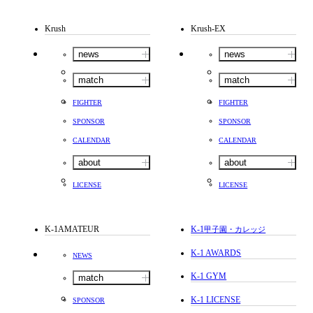
Krush
Krush-EX
news
news
match
match
FIGHTER
FIGHTER
SPONSOR
SPONSOR
CALENDAR
CALENDAR
about
about
LICENSE
LICENSE
K-1AMATEUR
K-1
甲子園・カレッジ
K-1 AWARDS
NEWS
K-1 GYM
match
K-1 LICENSE
SPONSOR