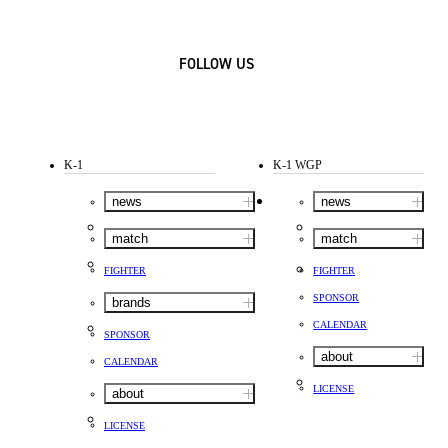
FOLLOW US
K-1
K-1 WGP
news
news
match
match
FIGHTER
FIGHTER
SPONSOR
brands
CALENDAR
SPONSOR
about
CALENDAR
LICENSE
about
LICENSE