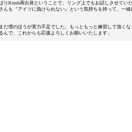
1.SHOP
ズ
りKrush再出発ということで、リング上でもお話しさせてい
K-
（
さんも『アイツに負けられない』という気持ちを持って、一緒
1.SHOP
ト
ギャラリー（
ー）
ギャラリー（写
まだ僕のほうが実力不足でした。もっともっと練習して強くな
ギャラリー（動
るんで、これからも応援よろしくお願いいたします」
K-1
（K
GYM
ム）
K-
（フ
1.CLUB
ブ）
K-1 WGP
ル
Krush公式
Krush-EX
ル
K-1アマチュ
ル
K-1甲子園・
ルール