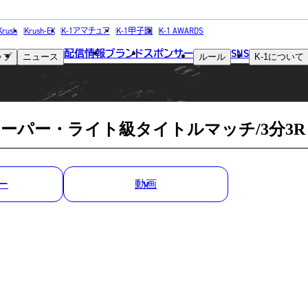
MATCH RESULT
Krush
Krush-EX
K-1アマチュア
K-1甲子園
K-1 AWARDS
配信情報
ブランド
スポンサー
SNS
ップ
ニュース
ルール
K-1
について
試合結果
hスーパー・ライト級タイトルマッチ/3分3R
ー
動画