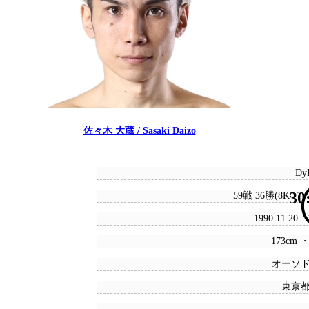
佐々木 大蔵 / Sasaki Daizo
DyR
30
59戦 36勝(8KO) 
1990.11.20
173cm ・
オーソ
東京