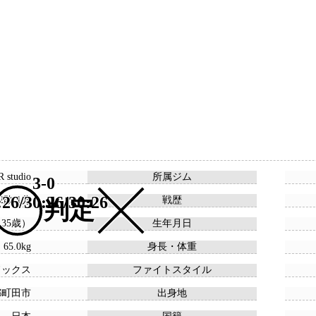
 studio
所属ジム
3-0
:26/30:26/30:26
22敗 1分
戦歴
判定
 （35歳）
生年月日
 65.0kg
身長・体重
ドックス
ファイトスタイル
都町田市
出身地