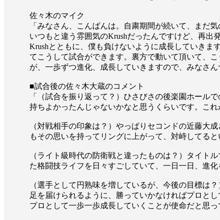
佐々木のマイク
「みなさん、こんばんは。自粛期間が続いて、まだ気
いつもと違う雰囲気のKrushだったんですけど、再
Krushとともに、僕も負けないように成長していき
てこうして試合ができます。裏方で動いて頂いて、こ
が、一歩ずつ進化、成長していきますので、みなさん
■試合後の佐々木大蔵のコメント
「（試合を振り返って？）ひさびさの後楽園ホールで
持ちよかったんじゃないかなと思うくらいです。これ
（対戦相手の印象は？）やっぱりセコンドの近藤大成
もその思いを持ってリングに上がって、対峙してると
（ライト級時代の防衛戦と違ったものは？）タイトル
た格闘技ライフを日々すごしていて、一日一日、進化
（選手として円熟味を増しているが、今後の目標は？
足を届けられるように、勝っていかなければプロとし
プロとして一歩一歩成長していくことが使命だと思っ