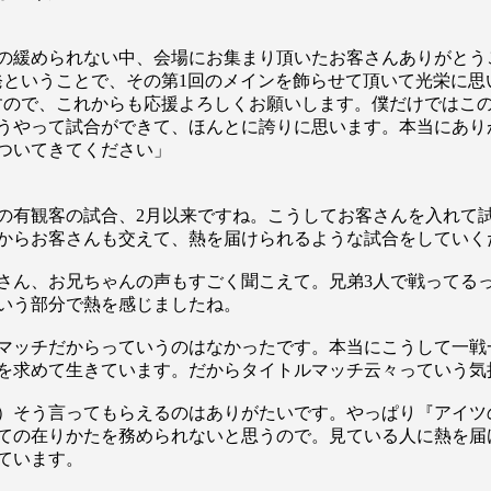
の緩められない中、会場にお集まり頂いたお客さんありがとう
出発ということで、その第1回のメインを飾らせて頂いて光栄に
ますので、これからも応援よろしくお願いします。僕だけではこ
うやって試合ができて、ほんとに誇りに思います。本当にあり
ついてきてください」
の有観客の試合、2月以来ですね。こうしてお客さんを入れて
からお客さんも交えて、熱を届けられるような試合をしていく
さん、お兄ちゃんの声もすごく聞こえて。兄弟3人で戦ってる
いう部分で熱を感じましたね。
マッチだからっていうのはなかったです。本当にこうして一戦
総合トップ
を求めて生きています。だからタイトルマッチ云々っていう気
K-1 WGP
Krush
Krush-EX
）そう言ってもらえるのはありがたいです。やっぱり『アイツ
K-1
アマチュ
ての在りかたを務められないと思うので。見ている人に熱を届
K-1
甲子園・
ています。
K-1 AWAR
K-