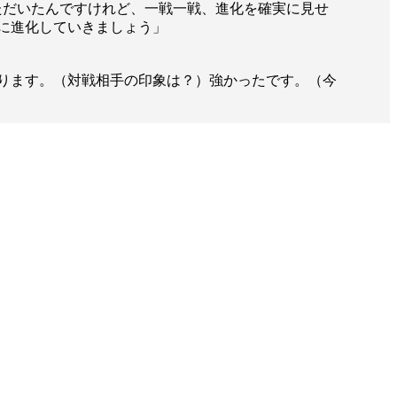
）
Facebook(JP)
ただいたんですけれど、一戦一戦、進化を確実に見せ
チケッ
X(En)
に進化していきましょう」
）
Instagram(EN)
ポスタ
Youtube(EN)
Podcast(EN)
真）
weibo(CH)
ります。（対戦相手の印象は？）強かったです。（今
画）
Official site(EN)
-1ジ
ァンクラ
K-1
の理念
K-1
とは
K-1 WGP
とは
Krush
とは
Krush-EX
とは
K-1
アマチュアとは
公式ルー
K-
甲子園・カレッジ
1
とは
ルール
K-1 AWARDS
とは
公式ルー
■ ガールズ
ガールズ一
アルー
覧
K-
ガール
カレッジ
1
ズ
Krush
ガー
ルズ