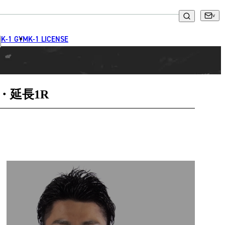
K-1 GYM
K-1 LICENSE
・延長1R