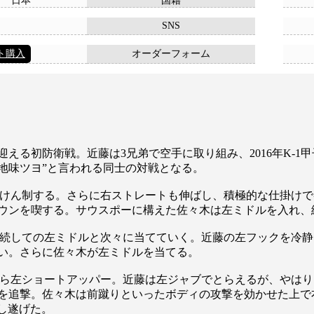
日本
国籍
SNS
ト購入
オーダーフォーム
える初防衛戦。近藤は3兄弟で空手に取り組み、2016年K-
“地味ツヨ”と言われる同士の対戦となる。
けん制する。さらに右ストレートも伸ばし、積極的な仕掛けで
ウンを喫する。サウスポーに構えた佐々木は左ミドルを入れ、
続しての左ミドルと次々に当てていく。近藤の左フックを冷静
い。さらに佐々木が左ミドルを当てる。
ら左ショートアッパー。近藤は左ジャブでとらえるが、やはり
追撃。佐々木は前蹴りといったボディの攻撃を効かせた上で右ク
成し遂げた。