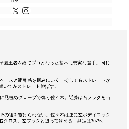
日本
1甲子園王者を経てプロとなった基本に忠実な選手。同じ
ペースと距離感を掴みにいく。そして右ストレートか
続いて左ストレート伸ばす。
に見極めグローブで弾く佐々木。近藤は右フックを当
その後を繋げられない。佐々木は逆に左ボディフック
ロス、左フックと迫って終える。判定は30-26、