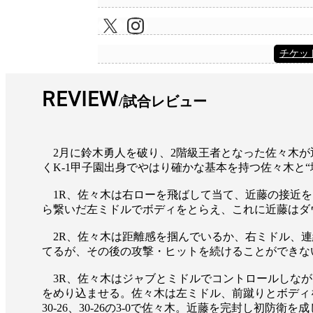
チケッ
REVIEW
試合レビュー
2月に鈴木勇人を破り、2階級王者となった佐々木が迎
くK-1甲子園出身でやはり確かな基本を持つ佐々木と
1R、佐々木は右ローを飛ばして当て、近藤の接近を
ら繋いだ左ミドルでボディをとらえ、これに近藤はダ
2R、佐々木は距離感を掴んでいるか、右ミドル、連
てるが、その後の攻撃・ヒットを続けることができな
3R、佐々木はジャブとミドルでコントロールしなが
をめり込ませる。佐々木は左ミドル、前蹴りとボディを
30-26、30-26の3-0で佐々木。近藤を完封し初防衛を