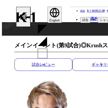
ALL
K-1 WORLD GP
K-
選手
試合
ショ
1
English
メインイベント(第9試合)◎Krus
試合レビュー
ギャラリ