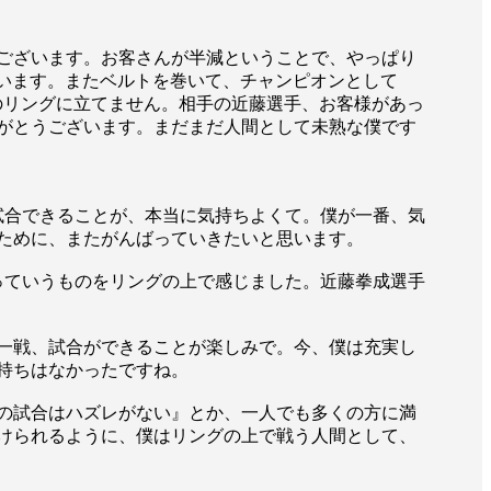
ございます。お客さんが半減ということで、やっぱり
思います。またベルトを巻いて、チャンピオンとして
のリングに立てません。相手の近藤選手、お客様があっ
がとうございます。まだまだ人間として未熟な僕です
試合できることが、本当に気持ちよくて。僕が一番、気
ために、またがんばっていきたいと思います。
っていうものをリングの上で感じました。近藤拳成選手
一戦、試合ができることが楽しみで。今、僕は充実し
一覧
持ちはなかったですね。
X(JP)
X(Krush)
X(アマチュア大会)
の試合はハズレがない』とか、一人でも多くの方に満
ア
Instagram(JP)
けられるように、僕はリングの上で戦う人間として、
カレッジ
TikTok(JP)
DS
LINE(JP)
（グッ
Youtube(JP)