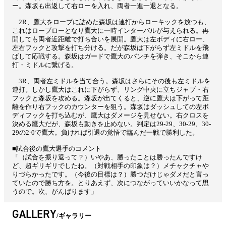
ー。森坂も出返して右ローを入れ、両者一進一退となる。
2R、鷹大をロープに詰めた森坂は連打からローキックを放つも、
これはローブローとなり鷹大に一時インターバルが与えられる。再
開しても両者近距離で打ち合いを展開。鷹大は左ボディに右ロー、
左右フックと攻撃を打ち分ける。だが森坂は下がらず左ミドルを飛
ばして応戦する。森坂はガードで鷹大のパンチを弾き、そこから連
打・ミドルに繋げる。
3R、両者左ミドルを当て合う。森坂はさらにその後も左ミドルを
連打。しかし鷹大はこれに下がらず、リング中央に立ちジャブ・右
フックと森坂を攻める。森坂が出てくると、逆に鷹大は下がって距
離を作り右フックのカウンターを狙う。森坂はダッシュしての左ボ
ディフックを打ち込むが、鷹大はダメージを見せない。右クロスを
決める鷹大だが、森坂も動きを止めない。判定は29-29、30-29、30-
29の2-0で鷹大。負ければ引退の覚悟で臨んだ一戦で勝利した。
■試合後の鷹大選手のコメント
「（試合を振り返って？）いやあ、勝ったことは勝ったんですけ
ど、超ギリギリでしたね。（対戦相手の印象は？）メチャクチャや
りづらかったです。（今後の目標は？）勝つだけじゃダメだと言っ
ていたので勝ち方を。とりあえず、次につながっていいかなって思
うので。次、がんばります」
GALLERY
ギャラリー