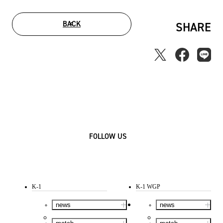
BACK
SHARE
FOLLOW US
K-1
K-1 WGP
news
news