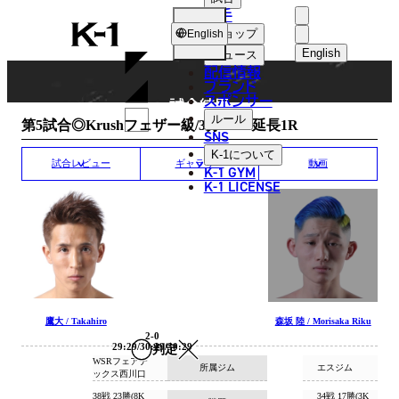
選手
MATCH RESULT
K-
ショップ
English
1
English
ニュース
配信情報
日本語
ブランド
スポンサー
試合結果
English
ルール
第5試合◎Krushフェザー級/3分3R・延長1R
SNS
한국어
K-1
について
試合レビュー
ギャラリー
動画
K-1 GYM
中文（简体
K-1 LICENSE
中文（繁體
ไทย
العربية
鷹大 / Takahiro
森坂 陸 / Morisaka Riku
2-0
29:29/30:29/30:29
判定
WSRフェアテ
所属ジム
エスジム
ックス西川口
38戦 23勝(8K
34戦 17勝(3K