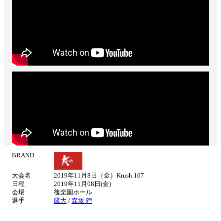
BRAND
試
合
大会名
2019年11月8日（金）Krush.107
情
日程
2019年11月08日(金)
報
会場
後楽園ホール
選手
鷹大
/
森坂 陸