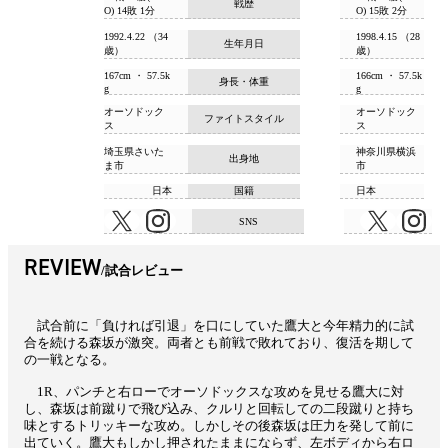
戦歴
O) 14敗 1分
O) 15敗 2分
1992.4.22 （34
1998.4.15 （28
生年月日
歳）
歳）
167cm ・ 57.5k
166cm ・ 57.5k
身長・体重
g
g
オーソドック
オーソドック
ファイトスタイル
ス
ス
埼玉県さいた
神奈川県横浜
出身地
ま市
市
日本
国籍
日本
SNS
REVIEW
試合レビュー
試合前に「負ければ引退」を口にしていた鷹大と今年精力的に試
合を続ける森坂が激突。両者とも前戦で敗れており、復活を期して
の一戦となる。
1R、パンチと右ローでオーソドックスな攻めを見せる鷹大に対
し、森坂は前蹴りで飛び込み、クルリと回転しての二段蹴りと持ち
味とするトリッキーな攻め。しかしその後森坂は圧力を発して前に
出ていく。鷹大もしかし押されたままにならず、左ボディから右ロ