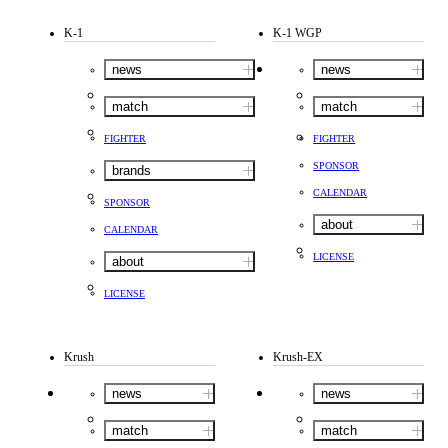
K-1
K-1 WGP
news
news
match
match
FIGHTER
FIGHTER
SPONSOR
brands
CALENDAR
SPONSOR
about
CALENDAR
LICENSE
about
LICENSE
Krush
Krush-EX
news
news
match
match