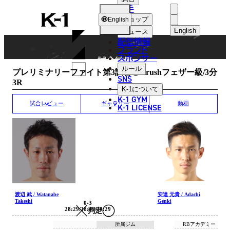
選手
MATCH RESULT
K-
ショップ
English
1
English
ニュース
配信情報
日本語
ブランド
スポンサー
試合結果
English
ルール
プレリミナリーファイト第3試合◎Krushフェザー級/3分
SNS
3R
한국어
K-1
について
K-1 GYM
中文（简体
試合レビュー
ギャラリー
動画
K-1 LICENSE
中文（繁體
ไทย
العربية
渡辺 武 / Watanabe
安達 元貴 / Adachi
Takeshi
Genki
0-3
28:29/28:29/28:29
判定
所属ジム
RBアカデミー