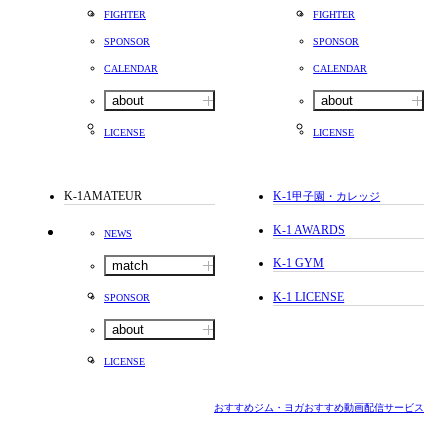
FIGHTER
FIGHTER
SPONSOR
SPONSOR
CALENDAR
CALENDAR
about
about
LICENSE
LICENSE
K-1AMATEUR
K-1
甲子園・カレッジ
K-1 AWARDS
NEWS
K-1 GYM
match
K-1 LICENSE
SPONSOR
about
LICENSE
おすすめジム・ヨガ
おすすめ動画配信サービス