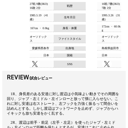
27戦 9勝(3KO)
16戦 7勝(2KO)
戦歴
16敗 2分
7敗 2分
1985.5.19 （41
1995.3.26 （31
生年月日
歳）
歳）
172cm ・ 60.0k
167cm ・ 0.0kg
身長・体重
g
オーソドック
オーソドック
ファイトスタイル
ス
ス
愛媛県西条市
出身地
島根県益田市
日本
国籍
日本
SNS
REVIEW
試合レビュー
1R、身長差のある安達に対し渡辺は小気味よい動きでその周囲を
回り、ジャブ・左ミドル・左インローと放って懐に入らせない。こ
れに対し安達は右ストレート、左フックを力強く振るって間合いを
詰めんとする。しかし渡辺はフットワークを止めず、ジャブからハ
イキックも放ち安達をかく乱する。
2R、渡辺は前手・前足（左手・左足）を使ったジャブ・左ミド
ル・左インローで距離を保たんとするが、安達はこれに止められ