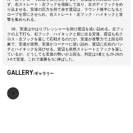
ず、右ストレート・左フックを強振して迫り、左ボディフックをめ
り込ませる。安達の圧力を持て余す渡辺は、ラウンド後半になると
ロープを背にさせられ、右ストレート・左フック・ハイキックと攻
撃を集められる。
3R、安達はやはりプレッシャーを掛け渡辺を追い詰める。左フッ
クの上下打ち、右フック、ハイキックと前に出る安達。渡辺も右ク
ロス・左フックを返して応戦するのだが、安達が攻撃力で上回る印
象で、安達が攻勢。安達がコーナーに追い詰め、渡辺に左右のパン
チとハイキックを浴びせる。渡辺も依然ストレートとフックを返し
ているが、どうしても安達の勢いが上回る。判定は3者とも29-28の
3-0で安達。これで連勝を3に伸ばした。
GALLERY
ギャラリー