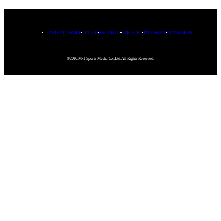
PRIVACYPOLICY
TERMS
CONTACT
RECRUIT
COMPANY
MISSION
©2026.M-1 Sports Media Co.,Ltd.All Rights Reserved.