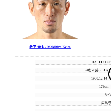
牧平 圭太 / Makihira Keita
HALEO TO
1
37戦 20勝(7KO) 
1988.12.14
179cm 
サ
広島