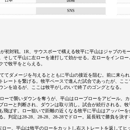
日本
国籍
SNS
山が初対戦。1R、サウスポーで構える牧平に平山はジャブの
。そして平山に左ローを連打して効かせる。左ローをインロー
クで牧平をとらえる。
ててダメージを与えるとともに平山の接近を阻む。前に来られ
トレートを繋げる。牧平ペースで進んだ試合であったが、ここ
ウンを迫るが、ここは牧平がしのいで終了のゴングとなる。
ローで襲いダウンを奪うが、平山はローブローをアピール。カ
ブローと判断され、ダウンは取り消し。試合が続行される。牧
も飛ばす。ロー狙いで距離の近くなる牧平に平山はアッパーを
定は28-28、28-28、28-28でドロー。延長戦で勝負を決
ロー。平山は牧平のローをカットし右ストレートを返してヒ