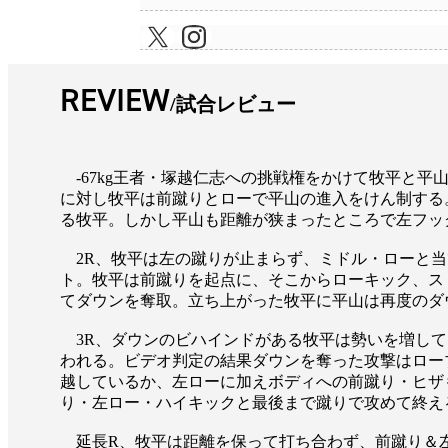
REVIEW
試合レビュー
-67kg王者・塚越仁志への挑戦権をかけて牧平と平
に対し牧平は前蹴りとローで平山の進入をけん制する
る牧平。しかし平山も距離が狭まったところで左フッ
2R、牧平は左の蹴りが止まらず、ミドル・ローと当
ト。牧平は前蹴りを起点に、そこからローキック、ス
てダウンを奪取。立ち上がった牧平に平山は再度のダ
3R、ダウンのビハインドがある牧平は勢いを増して
われる。ビデオ判定の結果ダウンを奪った攻撃はロー
越しているか、左ローに加えボディへの前蹴り・ヒザ
り・左ロー・ハイキックと最後まで蹴りで攻めて終える。判
延長R、牧平は距離を保って打ち合わず、前蹴り＆左