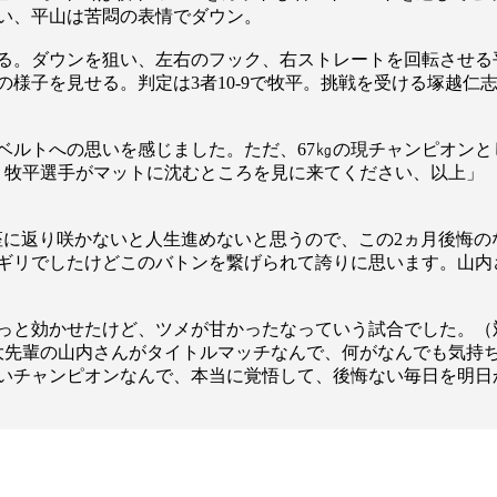
い、平山は苦悶の表情でダウン。
る。ダウンを狙い、左右のフック、右ストレートを回転させる
様子を見せる。判定は3者10-9で牧平。挑戦を受ける塚越仁
ベルトへの思いを感じました。ただ、67㎏の現チャンピオン
、牧平選手がマットに沈むところを見に来てください、以上」
王座に返り咲かないと人生進めないと思うので、この2ヵ月後悔
ギリでしたけどこのバトンを繋げられて誇りに思います。山内
っと効かせたけど、ツメが甘かったなっていう試合でした。（
大先輩の山内さんがタイトルマッチなんで、何がなんでも気持
総合トップ
いチャンピオンなんで、本当に覚悟して、後悔ない毎日を明日
K-1 WGP
Krush
Krush-EX
K-1
アマチュ
K-1
甲子園・
K-1 AWAR
K-