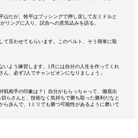
平山だが、牧平はプッシングで押し戻して左ミドルと
志がリングに入り、試合への意気込みを語る。
として言わせてもらいます。このベルト、そう簡単に取
のないよう練習します。1月には自分の人生を作ってくれ
さん、必ず2人でチャンピオンになりましょう」
対戦相手の印象は？）自分がもらっちゃって、徹底出
ち切らさんと、技術なく気持ちで勝ち取った勝利だなと
一覧
から歩んで、1ミリでも勝つ可能性があるように磨いて
X(JP)
X(Krush)
X(アマチュア大会)
ア
Instagram(JP)
カレッジ
TikTok(JP)
DS
LINE(JP)
（グッ
Youtube(JP)