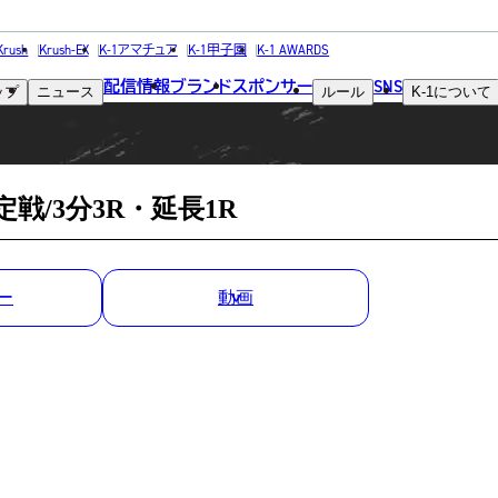
MATCH RESULT
Krush
Krush-EX
K-1アマチュア
K-1甲子園
K-1 AWARDS
配信情報
ブランド
スポンサー
SNS
ップ
ニュース
ルール
K-1
について
試合結果
決定戦/3分3R・延長1R
ー
動画