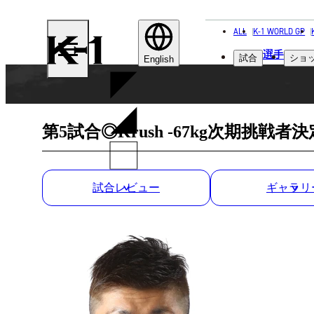
ALL
K-1 WORLD GP
K-
選手
試合
ショ
1
English
第5試合◎Krush -67kg次期挑戦者
試合レビュー
ギャラリ