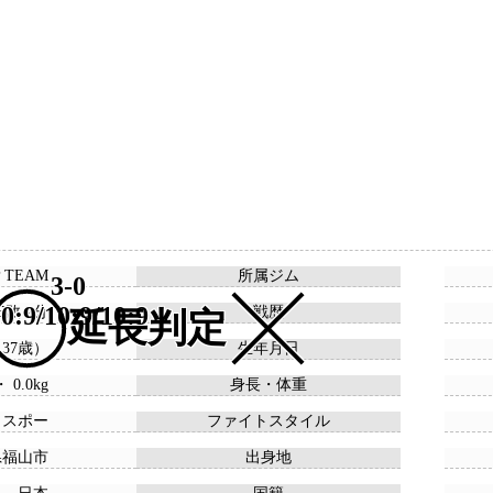
P TEAM
所属ジム
3-0
0:9/10:9/10:9
15敗 2分
戦歴
延長判定
 （37歳）
生年月日
・ 0.0kg
身長・体重
ウスポー
ファイトスタイル
県福山市
出身地