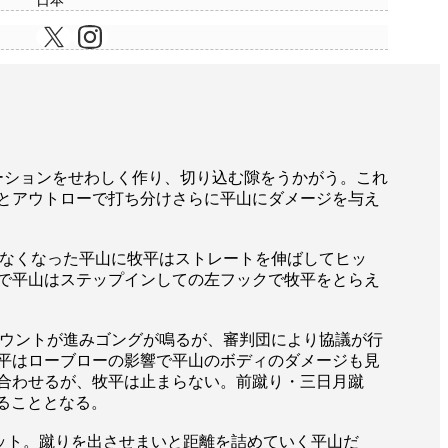
日本
モーションをせわしく作り、切り込む隙をうかがう。これ
とアウトローで打ち分けさらに平山にダメージを与え
なくなった平山に牧平はストレートを伸ばしてヒッ
で平山はステップインしての左フックで牧平をとらえ
ウントが進みゴングが鳴るが、審判団により協議が行
平はローブローの影響で平山のボディのダメージも見
合わせるが、牧平は止まらない。前蹴り・三日月蹴
することとなる。
ット。蹴りを出させまいと距離を詰めていく平山だ