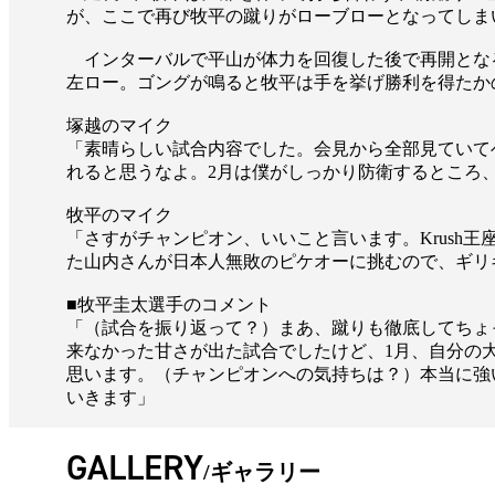
が、ここで再び牧平の蹴りがローブローとなってしま
インターバルで平山が体力を回復した後で再開とな
左ロー。ゴングが鳴ると牧平は手を挙げ勝利を得たかの
塚越のマイク
「素晴らしい試合内容でした。会見から全部見ていて
れると思うなよ。2月は僕がしっかり防衛するところ
牧平のマイク
「さすがチャンピオン、いいこと言います。Krush
た山内さんが日本人無敗のピケオーに挑むので、ギリ
■牧平圭太選手のコメント
「（試合を振り返って？）まあ、蹴りも徹底してちょ
来なかった甘さが出た試合でしたけど、1月、自分の
思います。（チャンピオンへの気持ちは？）本当に強
いきます」
GALLERY
ギャラリー