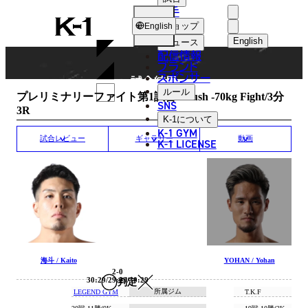
選手
MATCH RESULT
K-
ショップ
English
1
English
ニュース
配信情報
日本語
ブランド
スポンサー
試合結果
English
ルール
プレリミナリーファイト第1試合/Krush -70kg Fight/3分
SNS
3R
한국어
K-1
について
K-1 GYM
中文（简体
試合レビュー
ギャラリー
動画
K-1 LICENSE
中文（繁體
ไทย
العربية
海斗 / Kaito
YOHAN / Yohan
2-0
30:29/29:29/30:29
判定
所属ジム
LEGEND GYM
T.K.F