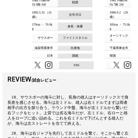
20戦 11勝(9K
19戦 10勝(3K
戦歴
O) 9敗 0分
O) 7敗 2分
1995.5.25 （31
1996.9.2 （29
生年月日
歳）
歳）
179cm ・ 70.0k
183cm ・ 75.0k
身長・体重
g
g
オーソドック
サウスポー
ファイトスタイル
ス
滋賀県栗東市
出身地
千葉県東金市
日本
国籍
韓国
SNS
REVIEW
試合レビュー
1R、サウスポーの海斗に対し、長身の雄人はオーソドックスで身
長差を感じさせる。海斗は左ミドル、雄人は右ミドルでまずは両者
相手の出方を探り合う。ラウンド中盤、海斗が左ミドルから繋いだ
右フックをヒット。上背では劣る海斗だが、左ミドル、右ローと雄
人をロープに追い詰める。これを右ミドルで下げんとする雄人だ
が、海斗は左ストレートを当てて終える。
2R、海斗は右ジャブを先行して左ミドルを繋ぐ。そこから繋ぐ左