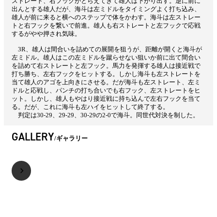
ストレート、右フックがとらえてきて雄人は下がり出す。逆に前に
出んとする雄人だが、海斗は左ミドルをタイミングよく打ち込み、
雄人が前に来ると横へのステップで体をかわす。海斗は左ストレー
トと右フックを繋いで前進。雄人も右ストレートと左フックで応戦
するがやや押され気味。
3R、雄人は間合いを詰めての展開を狙うが、距離が開くと海斗が
左ミドル。雄人はこの左ミドルを蹴らせない狙いか前に出て間合い
を詰めて右ストレートと左フック。馬力を発揮する雄人は接近戦で
打ち勝ち、左右フックをヒットする。しかし海斗も左ストレートを
当て雄人のアゴを上向きにさせる。だが海斗も左ストレート、左ミ
ドルと応戦し、パンチの打ち合いでも右フック、左ストレートをヒ
ット。しかし、雄人もやはり接近戦に持ち込んで左右フックを当て
る。だが、これに海斗も左ハイをヒットして終了する。
判定は30-29、29-29、30-29の2-0で海斗。同世代対決を制した。
GALLERY
ギャラリー