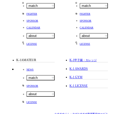
match
match
FIGHTER
FIGHTER
SPONSOR
SPONSOR
CALENDAR
CALENDAR
about
about
LICENSE
LICENSE
K-1AMATEUR
K-1
甲子園・カレッジ
K-1 AWARDS
NEWS
K-1 GYM
match
K-1 LICENSE
SPONSOR
about
LICENSE
おすすめジム・ヨガ
おすすめ動画配信サービス