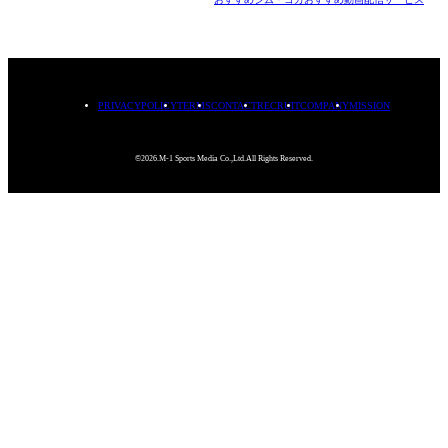
PRIVACYPOLICY
TERMS
CONTACT
RECRUIT
COMPANY
MISSION
©2026.M-1 Sports Media Co.,Ltd.All Rights Reserved.