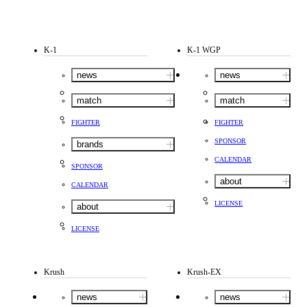
K-1
K-1 WGP
news
news
match
match
FIGHTER
FIGHTER
SPONSOR
brands
CALENDAR
SPONSOR
about
CALENDAR
LICENSE
about
LICENSE
Krush
Krush-EX
news
news