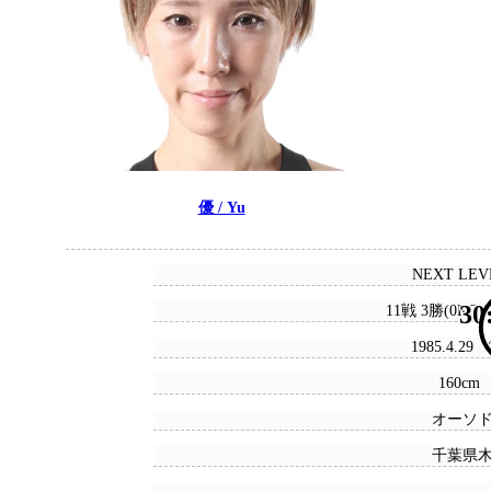
優 / Yu
NEXT LE
30
11戦 3勝(0KO)
1985.4.29
160cm 
オーソ
千葉県