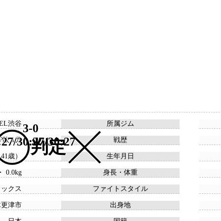
VEL渋谷
所属ジム
3-0
:27/30:27/30:27
 7敗 1分
戦歴
判定
 （41歳）
生年月日
・ 0.0kg
身長・体重
ドックス
ファイトスタイル
木更津市
出身地