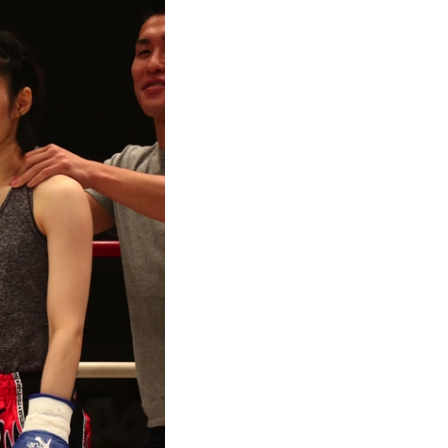
試合日程
試合結果
チケット
グッズ
全て
イベント
トピックス
メディア
チケット・グッズ
読みもの
コラム