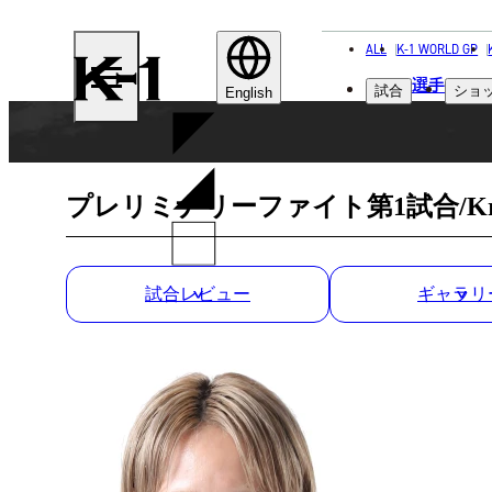
ALL
K-1 WORLD GP
K-
選手
試合
ショ
1
English
プレリミナリーファイト第1試合/Krush 女
試合レビュー
ギャラリ