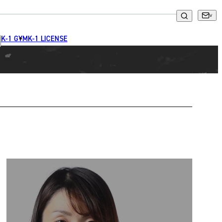
K-1 GYM
K-1 LICENSE