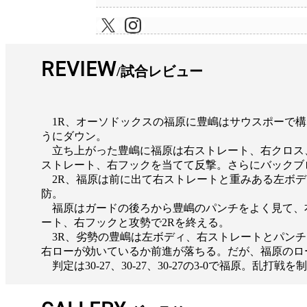
REVIEW
試合レビュー
1R、オーソドックスの福原に豊嶋はサウスポーで構
うにダウン。
立ち上がった豊嶋に福原は右ストレート、右クロス
ストレート、右フックを当てて反撃。さらにバックブ
2R、福原は前に出て右ストレートと重みある左ボデ
防。
福原はガードの後ろから豊嶋のパンチをよく見て、
ート、右フックと攻勢で2Rを終える。
3R、劣勢の豊嶋は左ボディ、右ストレートとパンチ
右ローが効いているか前進が落ちる。だが、福原のロ
判定は30-27、30-27、30-27の3-0で福原。乱打戦を