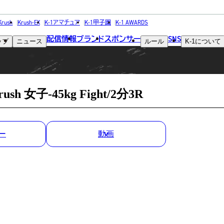
MATCH RESULT
Krush
Krush-EX
K-1アマチュア
K-1甲子園
K-1 AWARDS
配信情報
ブランド
スポンサー
SNS
ップ
ニュース
ルール
K-1
について
試合結果
子-45kg Fight/2分3R
ー
動画